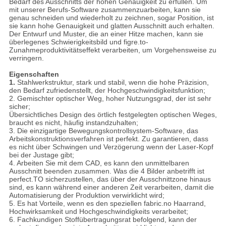
Bedarf des Ausschnitts der hohen Genauigkeit zu erfüllen. Um
mit unserer Berufs-Software zusammenzuarbeiten, kann sie
genau schneiden und wiederholt zu zeichnen, sogar Position, ist
sie kann hohe Genauigkeit und glatten Ausschnitt auch erhalten.
Der Entwurf und Muster, die an einer Hitze machen, kann sie
überlegenes Schwierigkeitsbild und figre.to-
Zunahmeproduktivitätseffekt verarbeiten, um Vorgehensweise zu
verringern.
Eigenschaften
1.
Stahlwerkstruktur, stark und stabil, wenn die hohe Präzision,
den Bedarf zufriedenstellt, der Hochgeschwindigkeitsfunktion;
2. Gemischter optischer Weg, hoher Nutzungsgrad, der ist sehr
sicher;
Übersichtliches Design des örtlich festgelegten optischen Weges,
braucht es nicht, häufig instandzuhalten;
3. Die einzigartige Bewegungskontrollsystem-Software, das
Arbeitskonstruktionsverfahren ist perfekt. Zu garantieren, dass
es nicht über Schwingen und Verzögerung wenn der Laser-Kopf
bei der Justage gibt;
4. Arbeiten Sie mit dem CAD, es kann den unmittelbaren
Ausschnitt beenden zusammen. Was die 4 Bilder anbetrifft ist
perfect.TO sicherzustellen, das über der Ausschnittzone hinaus
sind, es kann während einer anderen Zeit verarbeiten, damit die
Automatisierung der Produktion verwirklicht wird;
5. Es hat Vorteile, wenn es den speziellen fabric.no Haarrand,
Hochwirksamkeit und Hochgeschwindigkeits verarbeitet;
6. Fachkundigen Stoffübertragungsrat befolgend, kann der