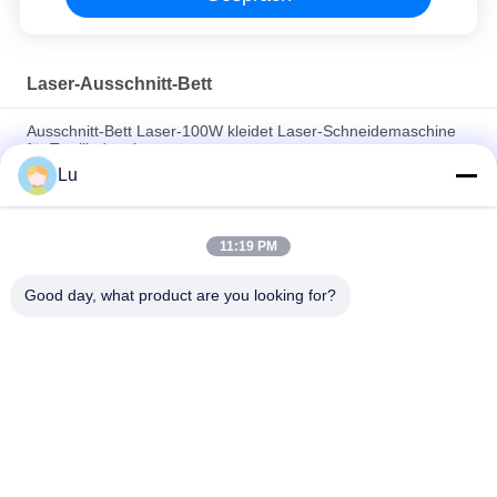
Laser-Ausschnitt-Bett
Ausschnitt-Bett Laser-100W kleidet Laser-Schneidemaschine
für Textilindustrie
Lu
Hochgeschwindigkeitsflachbett-Laser-Schneider 100 Watt-
Laser-Schneider für Airbag-Gewebe
11:19 PM
Industrielle Laser-Schneidemaschine-Bett-Polsterung Cnc-
Faser-Laser-Schneidemaschine
Good day, what product are you looking for?
Beliebte Kategorien
Alle
CO2-Laser-
Galvo-Laser-
Maschine
Maschine
Visions-Kamera-
Faserlaser-Maschine
Laser-Maschine