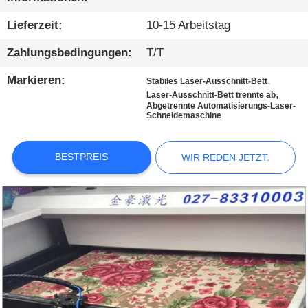
KONTAKTIEREN
SIE
Lieferzeit:
10-15 Arbeitstag
UNS
Zahlungsbedingungen:
T/T
Markieren:
,
Stabiles Laser-Ausschnitt-Bett
NEUIGKEITEN
,
Laser-Ausschnitt-Bett trennte ab
Abgetrennte Automatisierungs-Laser-
Schneidemaschine
WIR
REDEN
BESTPREIS
WIR REDEN JETZT.
JETZT.
COMPANY
NEWS
SITEMAP