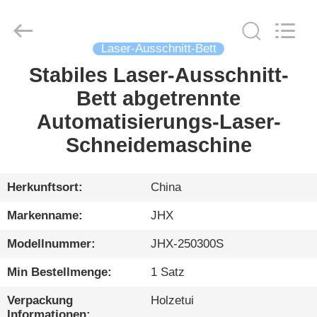
Wuhan
JinHaoXing
Photoelectric
Co.,Ltd.
All
Laser-Ausschnitt-Bett
Rights
Reserved.
Stabiles Laser-Ausschnitt-
HEIM
Bett abgetrennte
PRODUKTE
Automatisierungs-Laser-
Schneidemaschine
ÜBER
UNS
Herkunftsort:
China
Markenname:
JHX
WERKSBESICHTIGUNG
Modellnummer:
JHX-250300S
QUALITÄTSKONTROLLE
Min Bestellmenge:
1 Satz
Verpackung
Holzetui
Informationen: