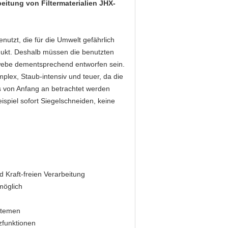
beitung von Filtermaterialien JHX-
utzt, die für die Umwelt gefährlich
rodukt. Deshalb müssen die benutzten
Gewebe dementsprechend entworfen sein.
lex, Staub-intensiv und teuer, da die
s von Anfang an betrachtet werden
ispiel sofort Siegelschneiden, keine
d Kraft-freien Verarbeitung
möglich
stemen
zfunktionen