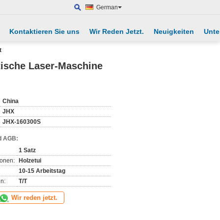
German
Kontaktieren Sie uns
Wir Reden Jetzt.
Neuigkeiten
Unte
t
atische Laser-Maschine
China
JHX
JHX-160300S
d AGB:
1 Satz
ionen:
Holzetui
10-15 Arbeitstag
n:
T/T
Wir reden jetzt.