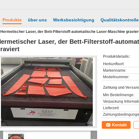
Produkte
über uns
Werksbesichtigung
Qualitätskontrolle
Hermetischer Laser, der Bett-Filterstoff-automatische Laser-Maschine gravier
ermetischer Laser, der Bett-Filterstoff-autom
raviert
Produktdetails:
Herkunftsort:
Markenname:
Modellnummer:
Zahlung und Versan
Min Bestellmenge:
Verpackung Informat
Lieferzeit:
Zahlungsbedingunge
Kontakt