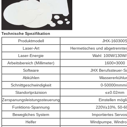
Technische Spezifikation
Produktmodell
JHX-160300
Laser-Art
Hermetisches und abgetrennte
Laser-Energie
Wahl: 100W/130W
Arbeitsbereich (Millimeter)
1600×3000
Software
JHX Berufssteuer-S
Abkühlen
Wassererkühlu
Schnittgeschwindigkeit
0-50000mmmi
Standortpräzision
≤±0.02mm
Zerspanungsleistungssteuerung
Einstellen mögl
Funktions-Spannung
220V±10%, 50-6
Bewegliches System
Importiertes Servo
Helfer
Windpumpe, Windroh