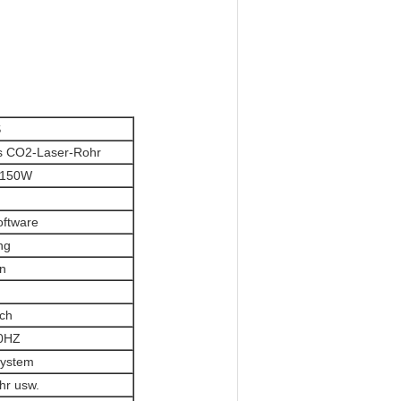
S
s CO2-Laser-Rohr
/150W
oftware
ng
n
ich
0HZ
system
r usw.