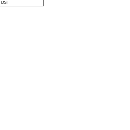
, DST
)