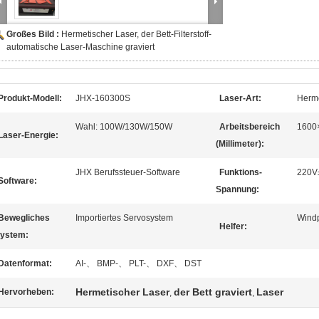
Großes Bild :
Hermetischer Laser, der Bett-Filterstoff-
automatische Laser-Maschine graviert
Produkt-Modell:
JHX-160300S
Laser-Art:
Herme
Wahl: 100W/130W/150W
Arbeitsbereich
1600
Laser-Energie:
(Millimeter):
JHX Berufssteuer-Software
Funktions-
220V
Software:
Spannung:
Bewegliches
Importiertes Servosystem
Wind
Helfer:
ystem:
Datenformat:
AI-、 BMP-、 PLT-、 DXF、 DST
Hermetischer Laser
der Bett graviert
Laser
Hervorheben:
,
,