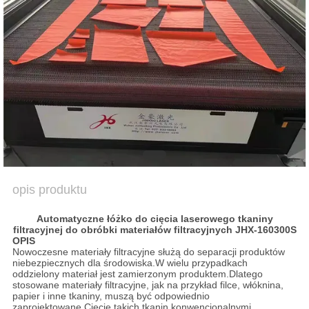
SITEMAP
PRIVACY
POLICY
opis produktu
Automatyczne łóżko do cięcia laserowego tkaniny
filtracyjnej do obróbki materiałów filtracyjnych JHX-160300S
OPIS
Nowoczesne materiały filtracyjne służą do separacji produktów
niebezpiecznych dla środowiska.W wielu przypadkach
oddzielony materiał jest zamierzonym produktem.Dlatego
stosowane materiały filtracyjne, jak na przykład filce, włóknina,
papier i inne tkaniny, muszą być odpowiednio
zaprojektowane.Cięcie takich tkanin konwencjonalnymi