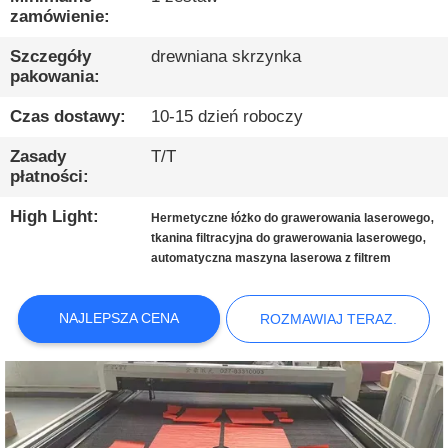
JAKOŚCI
zamówienie:
Szczegóły
drewniana skrzynka
SKONTAKTUJ
pakowania:
SIĘ
Czas dostawy:
10-15 dzień roboczy
Z
Zasady
T/T
NAMI
płatności:
High Light:
,
Hermetyczne łóżko do grawerowania laserowego
NOWOŚCI
,
tkanina filtracyjna do grawerowania laserowego
automatyczna maszyna laserowa z filtrem
ROZMAWIAJ
NAJLEPSZA CENA
ROZMAWIAJ TERAZ.
TERAZ.
COMPANY
NEWS