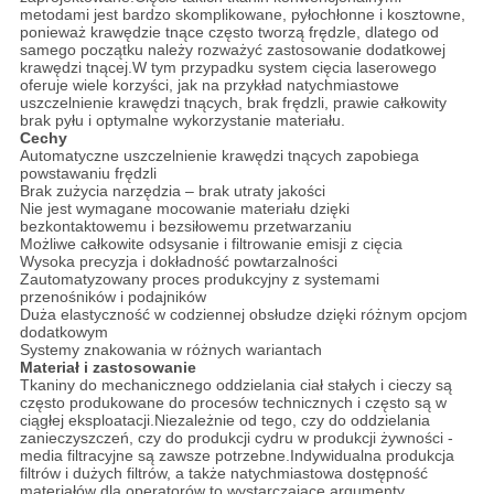
metodami jest bardzo skomplikowane, pyłochłonne i kosztowne,
ponieważ krawędzie tnące często tworzą frędzle, dlatego od
samego początku należy rozważyć zastosowanie dodatkowej
krawędzi tnącej.W tym przypadku system cięcia laserowego
oferuje wiele korzyści, jak na przykład natychmiastowe
uszczelnienie krawędzi tnących, brak frędzli, prawie całkowity
brak pyłu i optymalne wykorzystanie materiału.
Cechy
Automatyczne uszczelnienie krawędzi tnących zapobiega
powstawaniu frędzli
Brak zużycia narzędzia – brak utraty jakości
Nie jest wymagane mocowanie materiału dzięki
bezkontaktowemu i bezsiłowemu przetwarzaniu
Możliwe całkowite odsysanie i filtrowanie emisji z cięcia
Wysoka precyzja i dokładność powtarzalności
Zautomatyzowany proces produkcyjny z systemami
przenośników i podajników
Duża elastyczność w codziennej obsłudze dzięki różnym opcjom
dodatkowym
Systemy znakowania w różnych wariantach
Materiał i zastosowanie
Tkaniny do mechanicznego oddzielania ciał stałych i cieczy są
często produkowane do procesów technicznych i często są w
ciągłej eksploatacji.Niezależnie od tego, czy do oddzielania
zanieczyszczeń, czy do produkcji cydru w produkcji żywności -
media filtracyjne są zawsze potrzebne.Indywidualna produkcja
filtrów i dużych filtrów, a także natychmiastowa dostępność
materiałów dla operatorów to wystarczające argumenty