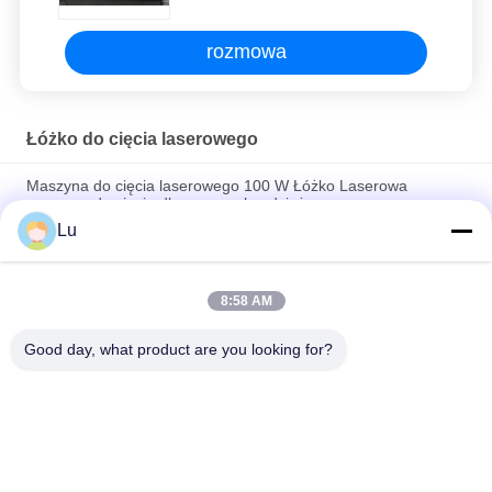
rozmowa
Łóżko do cięcia laserowego
Maszyna do cięcia laserowego 100 W Łóżko Laserowa
maszyna do cięcia dla przemysłu odzieżowego
Lu
Wycinarka laserowa o dużej prędkości z płaskim łożem 100-
watowa wycinarka laserowa do tkaniny poduszki powietrznej
8:58 AM
Przemysłowa maszyna do cięcia laserem Tapicerka łóżka Cnc
Maszyna do cięcia laserem światłowodowym
Good day, what product are you looking for?
popularne kategorie
Wszystko
Maszyna Laserowa 
Maszyna Laserowa 
Co2
Galvo