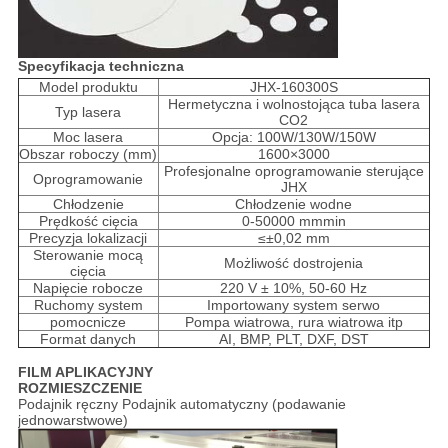
Specyfikacja techniczna
Model produktu
JHX-160300S
Hermetyczna i wolnostojąca tuba lasera
Typ lasera
CO2
Moc lasera
Opcja: 100W/130W/150W
Obszar roboczy (mm)
1600×3000
Profesjonalne oprogramowanie sterujące
Oprogramowanie
JHX
Chłodzenie
Chłodzenie wodne
Prędkość cięcia
0-50000 mmmin
Precyzja lokalizacji
≤±0,02 mm
Sterowanie mocą
Możliwość dostrojenia
cięcia
Napięcie robocze
220 V ± 10%, 50-60 Hz
Ruchomy system
Importowany system serwo
pomocnicze
Pompa wiatrowa, rura wiatrowa itp
Format danych
AI, BMP, PLT, DXF, DST
FILM APLIKACYJNY
ROZMIESZCZENIE
Podajnik ręczny Podajnik automatyczny (podawanie
jednowarstwowe)