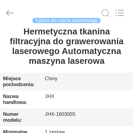
Wuhan
JinHaoXing
Photoelectric
Co.,Ltd.
All
Łóżko do cięcia laserowego
Rights
Reserved.
Hermetyczna tkanina
DOM
filtracyjna do grawerowania
PRODUKTY
laserowego Automatyczna
maszyna laserowa
O
NAS
Miejsce
Chiny
pochodzenia:
ZWIEDZANIE
Nazwa
JHX
handlowa:
FABRYKI
Numer
JHX-160300S
modelu:
KONTROLA
Minimalne
1 zestaw