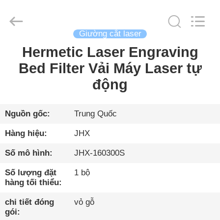
2026
Wuhan
JinHaoXing
Photoelectric
Co.,Ltd.
Giường cắt laser
All
Rights
Reserved.
Hermetic Laser Engraving
TRANG
Bed Filter Vải Máy Laser tự
CHỦ
động
CÁC
SẢN
Nguồn gốc:
Trung Quốc
PHẨM
Hàng hiệu:
JHX
Số mô hình:
JHX-160300S
VỀ
Số lượng đặt
1 bộ
CHÚNG
hàng tối thiểu:
TÔI
chi tiết đóng
vỏ gỗ
gói: