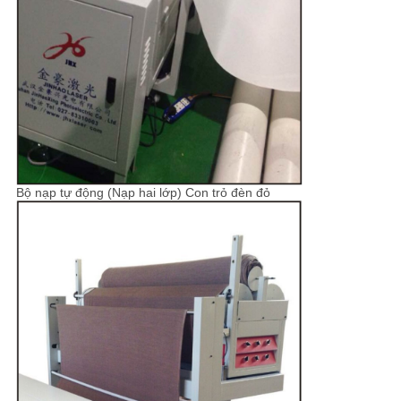
Bộ nạp tự động (Nạp ​​hai lớp) Con trỏ đèn đỏ