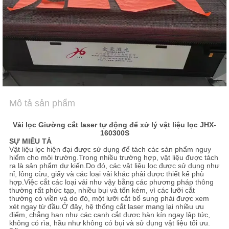
TÔI
TIN
TỨC
NÓI
Mô tả sản phẩm
CHUYỆN
NGAY.
Vải lọc Giường cắt laser tự động để xử lý vật liệu lọc JHX-
160300S
SỰ MIÊU TẢ
Vật liệu lọc hiện đại được sử dụng để tách các sản phẩm nguy
COMPANY
hiểm cho môi trường.Trong nhiều trường hợp, vật liệu được tách
ra là sản phẩm dự kiến.Do đó, các vật liệu lọc được sử dụng như
NEWS
nỉ, lông cừu, giấy và các loại vải khác phải được thiết kế phù
hợp.Việc cắt các loại vải như vậy bằng các phương pháp thông
thường rất phức tạp, nhiều bụi và tốn kém, vì các lưỡi cắt
thường có viền và do đó, một lưỡi cắt bổ sung phải được xem
SITEMAP
xét ngay từ đầu.Ở đây, hệ thống cắt laser mang lại nhiều ưu
điểm, chẳng hạn như các cạnh cắt được hàn kín ngay lập tức,
không có rìa, hầu như không có bụi và sử dụng vật liệu tối ưu.