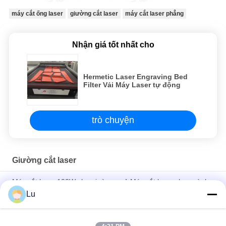
máy cắt ống laser
giường cắt laser
máy cắt laser phẳng
Nhận giá tốt nhất cho
Hermetic Laser Engraving Bed
Filter Vải Máy Laser tự động
trò chuyện
Giường cắt laser
Máy cắt laser 100W cho giường ngủ Máy cắt laser cho ngành
may mặc
Lu
Máy cắt laser giường phẳng tốc độ cao Máy cắt laser 100 watt
cho vải túi khí