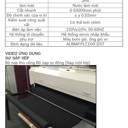
JHX
làm mát
Nước làm mát
Cắt nhanh
0-50000mm phút
Độ chính xác của vị trí
≤ ± 0,02mm
Kiểm soát công suất
Có thể tinh chỉnh
cắt
điện áp làm việc
220V±10%, 50-60HZ
hệ thống di chuyển
Hệ thống servo nhập khẩu
phụ trợ
Máy bơm gió, ống gió vv
Định dạng dữ liệu
AI,BMP,PLT,DXF,DST
VIDEO ỨNG DỤNG
SỰ SẮP XẾP
Bộ nạp thủ công Bộ nạp tự động (Nạp ​​một lớp)