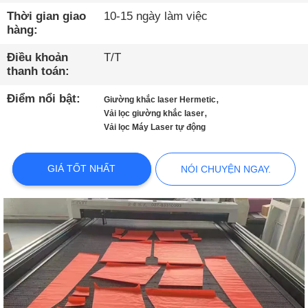
THAM
Thời gian giao
10-15 ngày làm việc
QUAN
hàng:
NHÀ
Điều khoản
T/T
MÁY
thanh toán:
Điểm nổi bật:
,
Giường khắc laser Hermetic
,
KIỂM
Vải lọc giường khắc laser
Vải lọc Máy Laser tự động
SOÁT
CHẤT
GIÁ TỐT NHẤT
NÓI CHUYỆN NGAY.
LƯỢNG
LIÊN
HỆ
VỚI
CHÚNG