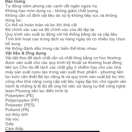
Đặc trưng
PRIVACY
Tự động niêm phong các cạnh cắt ngăn ngừa rìa
Không hao mòn dụng cụ - không giảm chất lượng
POLICY
Không cần cố định vật liệu do xử lý không tiếp xúc và không
dùng lực
Có thể xả hoàn toàn và lọc khí thải cắt
Độ chính xác cao và độ chính xác của độ lặp lại
Quy trình sản xuất tự động với hệ thống băng tải và cấp liệu
Tính linh hoạt cao trong dịch vụ hàng ngày do có nhiều tùy chọn
bổ sung
Hệ thống đánh dấu trong các biến thể khác nhau
Vật liệu & Ứng dụng
Vải dệt thoi để tách chất rắn và chất lỏng bằng cơ học thường
được sản xuất cho các quy trình kỹ thuật và thường hoạt động
liên tục.Cho dù để tách các chất gây ô nhiễm hay cho các nhà
máy sản xuất rượu táo trong sản xuất thực phẩm - phương tiện
lọc luôn cần thiết.Bộ lọc riêng lẻ và quy trình sản xuất bộ lọc lớn,
cũng như khả năng cung cấp vật liệu ngay lập tức cho người vận
hành là những lý lẽ đủ để ủng hộ việc sử dụng cụ thể công nghệ
laser.Phương tiện lọc điển hình là:
Polyetylen (PE)
Polypropylen (PP)
Polyester (PES)
Poliamit (PA)
sợi thủy tinh
Vải vóc
Giấy
Cảm thấy