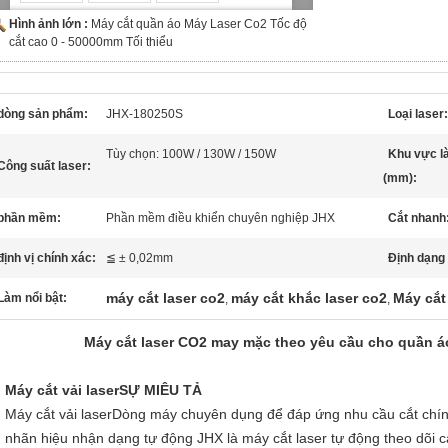
Hình ảnh lớn :
Máy cắt quần áo Máy Laser Co2 Tốc độ
cắt cao 0 - 50000mm Tối thiểu
dòng sản phẩm:
JHX-180250S
Loại laser:
Tùy chọn: 100W / 130W / 150W
Khu vực l
Công suất laser:
(mm):
phần mềm:
Phần mềm điều khiển chuyên nghiệp JHX
Cắt nhanh
định vị chính xác:
≦ ± 0,02mm
Định dạng 
máy cắt laser co2
máy cắt khắc laser co2
Máy cắt
Làm nổi bật:
,
,
Máy cắt laser CO2 may mặc theo yêu cầu cho quần á
Máy cắt vải laser
SỰ MIÊU TẢ
Máy cắt vải laser
Dòng máy chuyên dụng để đáp ứng nhu cầu cắt chín
nhãn hiệu nhận dạng tự động JHX là máy cắt laser tự động theo dõi 