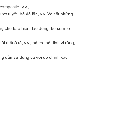
composite, v.v.;
ượt tuyết, bộ đồ lặn, v.v. Và cắt những
ng cho bảo hiểm lao động, bộ com-lê,
ội thất ô tô, v.v., nó có thể định vị rỗng;
ớng dẫn sử dụng và với độ chính xác