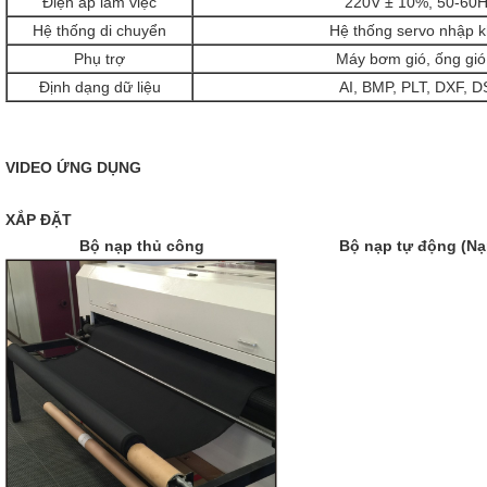
Điện áp làm việc
220V ± 10%, 50-60
Hệ thống di chuyển
Hệ thống servo nhập 
Phụ trợ
Máy bơm gió, ống gió
Định dạng dữ liệu
AI, BMP, PLT, DXF, 
VIDEO ỨNG DỤNG
XẮP ĐẶT
Bộ nạp thủ công
Bộ nạp tự động (Nạp