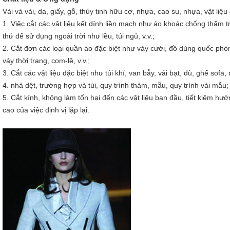
Vải và vải, da, giấy, gỗ, thủy tinh hữu cơ, nhựa, cao su, nhựa, vật liệu 
1. Việc cắt các vật liệu kết dính liền mạch như áo khoác chống thấm tr
thứ để sử dụng ngoài trời như lều, túi ngủ, v.v.;
2. Cắt đơn các loại quần áo đặc biệt như váy cưới, đồ dùng quốc phò
váy thời trang, com-lê, v.v.;
3. Cắt các vật liệu đặc biệt như túi khí, van bẫy, vải bạt, dù, ghế sofa, n
4. nhà dệt, trường hợp và túi, quy trình thảm, mẫu, quy trình vải mẫu;
5. Cắt kính, không làm tổn hại đến các vật liệu ban đầu, tiết kiệm hư
cao của việc định vị lặp lại.