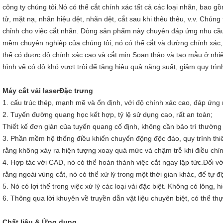
công ty chúng tôi.Nó có thể cắt chính xác tất cả các loại nhãn, bao 
tử, mặt nạ, nhãn hiệu dệt, nhãn dệt, cắt sau khi thêu thêu, v.v. Chúng
chỉnh cho việc cắt nhãn. Dòng sản phẩm này chuyên đáp ứng nhu cầu
mềm chuyên nghiệp của chúng tôi, nó có thể cắt và đường chính xác, 
thể có được độ chính xác cao và cắt mịn.Soạn thảo và tạo mẫu ở nhiệt
hình vẽ có độ khó vượt trội để tăng hiệu quả năng suất, giảm quy trìn
Máy cắt vải laser
Đặc trưng
1. cấu trúc thép, mạnh mẽ và ổn định, với độ chính xác cao, đáp ứng 
2. Tuyến đường quang học kết hợp, tỷ lệ sử dụng cao, rất an toàn;
Thiết kế đơn giản của tuyến quang cố định, không cần bảo trì thường
3. Phần mềm hệ thống điều khiển chuyển động độc đáo, quy trình thi
rằng không xảy ra hiện tượng xoay quá mức và chậm trễ khi điều chỉn
4. Hợp tác với CAD, nó có thể hoàn thành việc cắt ngay lập tức.Đối vớ
rằng ngoài vùng cắt, nó có thể xử lý trong một thời gian khác, để tự 
5. Nó có lợi thế trong việc xử lý các loại vải đặc biệt. Không có lông, 
6. Thông qua lời khuyên về truyền dẫn vật liệu chuyên biệt, có thể thực
Chất liệu & Ứng dụng