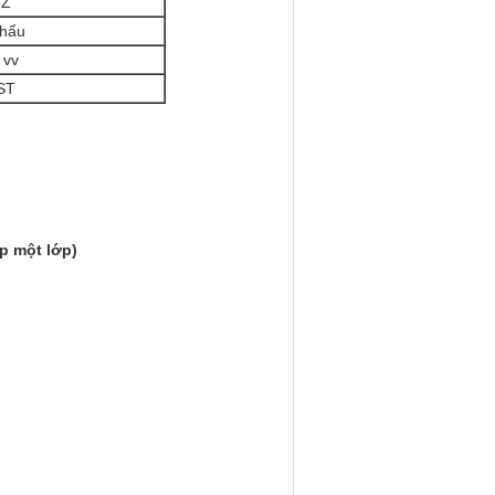
HZ
khẩu
 vv
DST
 ​​một lớp)