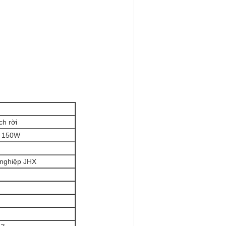
ch rời
/ 150W
nghiệp JHX