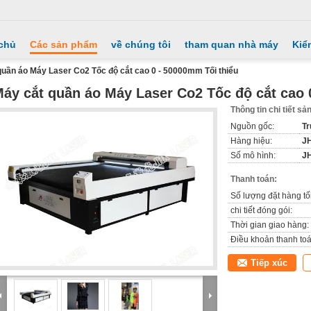
chủ
Các sản phẩm
về chúng tôi
tham quan nhà máy
Kiể
quần áo Máy Laser Co2 Tốc độ cắt cao 0 - 50000mm Tối thiểu
áy cắt quần áo Máy Laser Co2 Tốc độ cắt cao 
Thông tin chi tiết s
Nguồn gốc:
Tr
Hàng hiệu:
J
Số mô hình:
J
Thanh toán:
Số lượng đặt hàng tối
chi tiết đóng gói:
Thời gian giao hàng:
Điều khoản thanh toá
Tiếp xúc