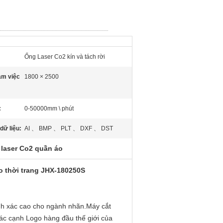
Ống Laser Co2 kín và tách rời
àm việc
1800 × 2500
:
0-50000mm \ phút
dữ liệu:
AI 、 BMP 、 PLT 、 DXF 、 DST
 laser Co2 quần áo
o thời trang JHX-180250S
h xác cao cho ngành nhãn.Máy cắt
các cạnh Logo hàng đầu thế giới của