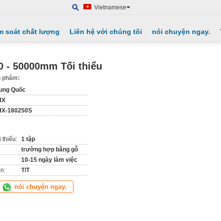
Vietnamese
m soát chất lượng
Liên hệ với chúng tôi
nói chuyện ngay.
0 - 50000mm Tối thiểu
ản phẩm:
ung Quốc
HX
HX-180250S
 thiểu:
1 tập
trường hợp bằng gỗ
10-15 ngày làm việc
n:
T/T
nói chuyện ngay.