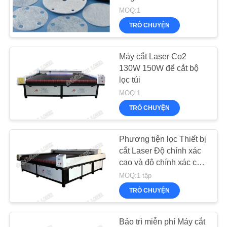
TÔI
MOQ:1
TRÒ CHUYỆN
26
TIN
TỨC
Máy cắt Laser Co2
Giường cắt laser
130W 150W để cắt bộ
lọc túi
NÓI
MOQ:1
CHUYỆN
TRÒ CHUYỆN
NGAY.
Phương tiện lọc Thiết bị
14
cắt Laser Độ chính xác
COMPANY
Máy cắt quần áo thể
cao và độ chính xác của
NEWS
độ lặp lại
MOQ:1 tập
thao thăng hoa
TRÒ CHUYỆN
SƠ
ĐỒ
Bảo trì miễn phí Máy cắt