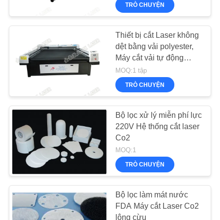
THAM
TRÒ CHUYỆN
QUAN
NHÀ
Thiết bị cắt Laser không
21
dệt bằng vải polyester,
MÁY
Máy cắt vải tự động
Máy Laser Laser
150w
MOQ:1 tập
KIỂM
TRÒ CHUYỆN
SOÁT
CHẤT
Bộ lọc xử lý miễn phí lực
220V Hệ thống cắt laser
LƯỢNG
Co2
38
MOQ:1
LIÊN
Máy ảnh Laser
TRÒ CHUYỆN
HỆ
Vision
VỚI
Bộ lọc làm mát nước
FDA Máy cắt Laser Co2
CHÚNG
lông cừu