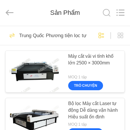
2026
Wuhan
JinHaoXing
Sản Phẩm
Photoelectric
Co.,Ltd.
All
Rights
Reserved.
TRANG
51
Trung Quốc Phương tiện lọc tự động Laser cắt
CHỦ
Máy Laser Co2
Máy cắt vải vi tính khổ
CÁC
lớn 2500 × 3000mm
SẢN
PHẨM
MOQ:1 tập
TRÒ CHUYỆN
25
VỀ
CHÚNG
Bộ lọc Máy cắt Laser tự
Máy Laser Galvo
động Dễ dàng vận hành
TÔI
Hiệu suất ổn định
MOQ:1 tập