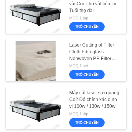
vải Cnc cho vật liệu lọc
TRANG
Tuổi thọ dài
WEB
13
MOQ:1 tập
Máy cắt Laser
TRÒ CHUYỆN
CHÍNH
Banner.Flag.Light
SÁCH
Laser Cutting of Filter
Box Tradeshow
BẢO
Cloth Fibreglass
Nonwoven PP Filter
MẬT
Mats Filtration Media
MOQ:1 set
TRÒ CHUYỆN
10
Máy cắt vải Laser
Máy cắt laser sợi quang
Co2 Độ chính xác định
Dress
vị 100w / 130w / 150w
MOQ:1 tập
TRÒ CHUYỆN