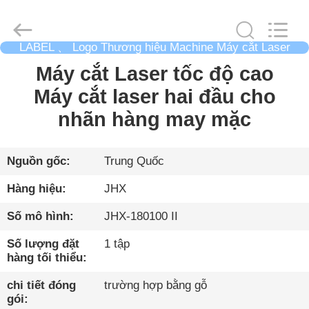
2026
Wuhan
JinHaoXing
Photoelectric
Co.,Ltd.
LABEL 、 Logo Thương hiệu Machine Máy cắt Laser
All
Rights
thêu
Reserved.
TRANG
Máy cắt Laser tốc độ cao
CHỦ
Máy cắt laser hai đầu cho
nhãn hàng may mặc
CÁC
SẢN
Nguồn gốc:
Trung Quốc
PHẨM
Hàng hiệu:
JHX
Số mô hình:
JHX-180100 II
VỀ
Số lượng đặt
1 tập
CHÚNG
hàng tối thiểu:
TÔI
chi tiết đóng
trường hợp bằng gỗ
gói: