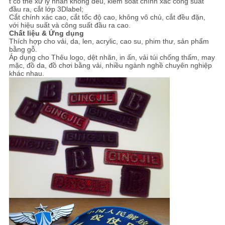
t có thể xử lý nhãn không đều, kiểm soát chính xác công suất
PRIVACY
đầu ra, cắt lớp 3Dlabel;
Cắt chính xác cao, cắt tốc độ cao, không vô chủ, cắt đều đặn,
POLICY
với hiệu suất và công suất đầu ra cao.
Chất liệu & Ứng dụng
Thích hợp cho vải, da, len, acrylic, cao su, phim thư, sản phẩm
bằng gỗ.
Áp dụng cho Thêu logo, dệt nhãn, in ấn, vải túi chống thấm, may
mặc, đồ da, đồ chơi bằng vải, nhiều ngành nghề chuyên nghiệp
khác nhau.