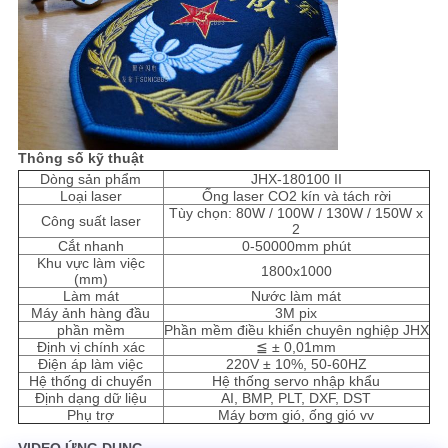
Thông số kỹ thuật
Dòng sản phẩm
JHX-180100 II
Loại laser
Ống laser CO2 kín và tách rời
Tùy chọn: 80W / 100W / 130W / 150W x
Công suất laser
2
Cắt nhanh
0-50000mm phút
Khu vực làm việc
1800x1000
(mm)
Làm mát
Nước làm mát
Máy ảnh hàng đầu
3M pix
phần mềm
Phần mềm điều khiển chuyên nghiệp JHX
Định vị chính xác
≦ ± 0,01mm
Điện áp làm việc
220V ± 10%, 50-60HZ
Hệ thống di chuyển
Hệ thống servo nhập khẩu
Định dạng dữ liệu
AI, BMP, PLT, DXF, DST
Phụ trợ
Máy bơm gió, ống gió vv
VIDEO ỨNG DỤNG