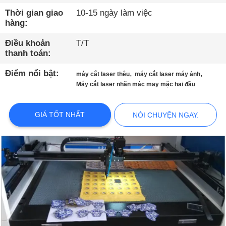
THAM
Thời gian giao
10-15 ngày làm việc
QUAN
hàng:
NHÀ
Điều khoản
T/T
MÁY
thanh toán:
Điểm nổi bật:
,
,
máy cắt laser thêu
máy cắt laser máy ảnh
KIỂM
Máy cắt laser nhãn mác may mặc hai đầu
SOÁT
GIÁ TỐT NHẤT
NÓI CHUYỆN NGAY.
CHẤT
LƯỢNG
LIÊN
HỆ
VỚI
CHÚNG