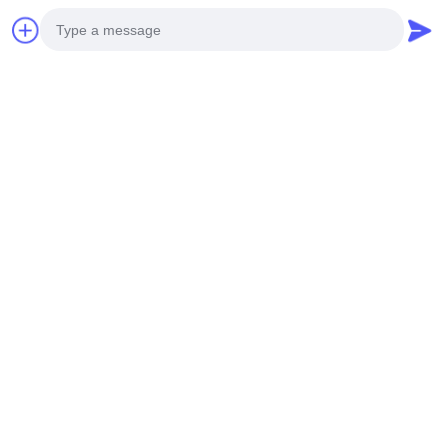
laser hai đầu cho nhãn hàng may
mặc
nói chuyện ngay.
trò chuyện
Photo
LABEL 、 Logo Thương hiệu Machine Máy cắt Laser
thêu
Video Call
Quần áo Logo Logo Máy cắt Laser Độ chính xác cao Bảo trì
Audio Call
cắt miễn phí
Máy cắt laser cho Nhãn Nhãn Nhãn không thường xuyên,
nhãn in, bảng điện tử, mặt nạ, nhãn hiệu dệt, wo
Máy cắt laser thêu tự động cho nhãn hàng may mặc Jhx -
10080s
Danh mục phổ biến
Tất cả
các