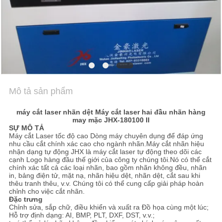
TÔI
TIN
TỨC
NÓI
Mô tả sản phẩm
CHUYỆN
máy cắt laser nhãn dệt Máy cắt laser hai đầu nhãn hàng
NGAY.
may mặc JHX-180100 II
SỰ MÔ TẢ
Máy cắt Laser tốc độ cao
Dòng máy chuyên dụng để đáp ứng
nhu cầu cắt chính xác cao cho ngành nhãn.Máy cắt nhãn hiệu
COMPANY
nhận dạng tự động JHX là máy cắt laser tự động theo dõi các
cạnh Logo hàng đầu thế giới của công ty chúng tôi.Nó có thể cắt
NEWS
chính xác tất cả các loại nhãn, bao gồm nhãn không đều, nhãn
in, bảng điện tử, mặt nạ, nhãn hiệu dệt, nhãn dệt, cắt sau khi
thêu tranh thêu, v.v. Chúng tôi có thể cung cấp giải pháp hoàn
chỉnh cho việc cắt nhãn.
SITEMAP
Đặc trưng
Chỉnh sửa, sắp chữ, điều khiển và xuất ra Đồ họa cùng một lúc;
Hỗ trợ định dạng: AI, BMP, PLT, DXF, DST, v.v.;