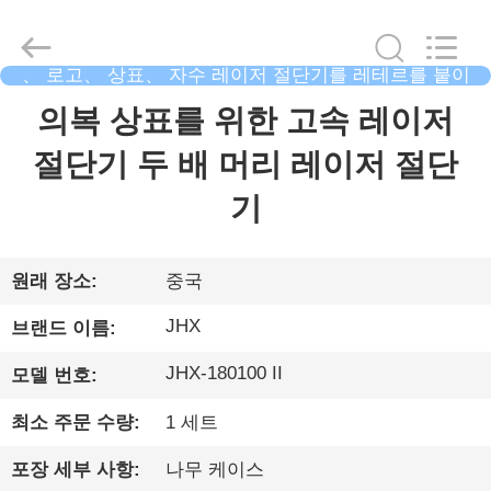
supplier.
Copyright
©
2019
-
、 로고、 상표、 자수 레이저 절단기를 레테르를 붙이
2026
십시오
Wuhan
JinHaoXing
집
의복 상표를 위한 고속 레이저
Photoelectric
Co.,Ltd.
All
절단기 두 배 머리 레이저 절단
Rights
Reserved.
제
기
품
원래 장소:
중국
우
JHX
브랜드 이름:
리
JHX-180100 II
모델 번호:
에
최소 주문 수량:
1 세트
대
포장 세부 사항:
나무 케이스