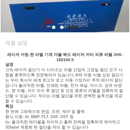
문
의
하
기
제품 설명
뉴
레이저 커팅 짠 라벨 기계 더블 헤드 레이저 커터 의류 라벨 JHX-
180100 II
설명
스
고속 레이저 절단기
이 시리즈는 라벨 산업의 고정밀 절단 요구 사
항을 충족하도록 전문화되어 있습니다.JHX 자동 식별 상표 절단기
는 우리 회사의 세계 최고의 로고 자동 가장자리 추적 레이저 절단
지
입니다.불규칙한 라벨, 인쇄된 라벨, 전자 패널, 마스크, 섬유 브랜
드, 짠 라벨, 자수 자수 후 절단 등 모든 종류의 라벨을 정확하게 절
단할 수 있습니다. 우리는 라벨 절단을 위한 완벽한 솔루션을 제공
금
할 수 있습니다.
특징
얘
한 번에 그래픽으로 편집, 조판, 제어 및 출력
형식 지원: AI, BMP, PLT, DXF, DST 등
기
t는 불규칙한 레이블을 처리하고 출력 전력을 정확하게 제어하고
3Dlabel 계층화 된 절단을 처리 할 수 ​​있습니다.