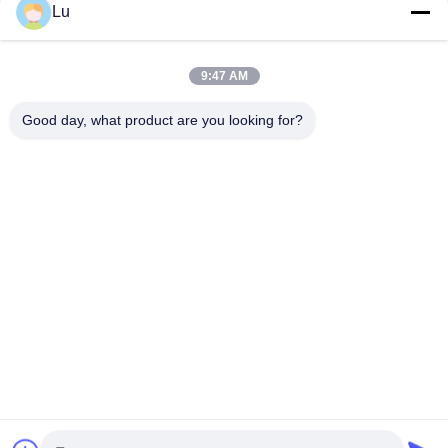
Lu
9:47 AM
Good day, what product are you looking for?
사진기 레이저 절단기
embroidery laser cutting machine
camera laser cutting machine
가장 저렴 한 가격 으로
의복 상표를 위한 고속 레이저 절단기
두 배 머리 레이저 절단기