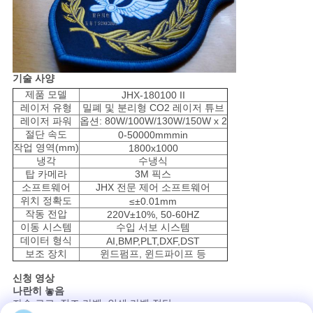
기술 사양
제품 모델
JHX-180100 II
레이저 유형
밀폐 및 분리형 CO2 레이저 튜브
레이저 파워
옵션: 80W/100W/130W/150W x 2
절단 속도
0-50000mmmin
작업 영역(mm)
1800x1000
냉각
수냉식
탑 카메라
3M 픽스
소프트웨어
JHX 전문 제어 소프트웨어
위치 정확도
≤±0.01mm
작동 전압
220V±10%, 50-60HZ
이동 시스템
수입 서보 시스템
데이터 형식
AI,BMP,PLT,DXF,DST
보조 장치
윈드펌프, 윈드파이프 등
신청 영상
나란히 놓음
자수 로고, 직조 라벨, 인쇄 라벨 절단