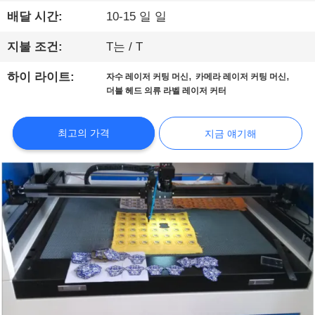
해
배달 시간:
10-15 일 일
공
지불 조건:
T는 / T
장
,
,
하이 라이트:
자수 레이저 커팅 머신
카메라 레이저 커팅 머신
더블 헤드 의류 라벨 레이저 커터
견
학
최고의 가격
지금 얘기해
품
질
관
리