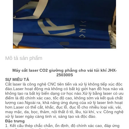
TÔI
TIN
TỨC
NÓI
Mô tả sản phẩm
CHUYỆN
NGAY.
Máy cắt laser CO2 giường phẳng cho vải túi khí JHX-
250300S
SỰ MIÊU TẢ
Cắt laser là công nghệ CNC tiên tiến và xử lý không tiếp xúc độc
COMPANY
đáo.Laser hoạt động mà không có bất kỳ giới hạn đồ họa nào và
không tạo ra bất kỳ biến dạng cơ học nào.Xử lý bằng laser có ưu
NEWS
điểm là độ chính xác cao, tốc độ cao, không sờn và kết quả chất
lượng cao.Ngoài ra, khả năng ứng dụng của xử lý laser linh hoạt
hơn.Laser có thể cắt, khắc, đục lỗ, đục lỗ cho nhiều loại vải, vải,
may mặc, da, bọc, thảm, nội thất ô tô, lều, túi khí, v.v. Công nghệ
SITEMAP
xử lý laser ngày càng tinh vi, sáng tạo và độc đáo.
Đặc trưng
1. Kết cấu thép chắc chắn, ổn định, độ chính xác cao, đáp ứng