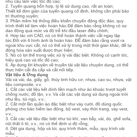
nhu cầu làm việc tốc độ cao;
PRIVACY
2. Tuyến quang hỗn hợp, tỷ lệ sử dụng cao, rất an toàn;
Thiết kế đơn giản của tuyến quang cố định, không cần phải bảo
POLICY
trì thường xuyên;
3. Phần mềm hệ thống điều khiển chuyển động độc đáo, quy
trình thiết kế làm việc hoàn hảo.Để đảm bảo rằng không có sự
dao động quá mức và độ trễ khi đầu laser điều chỉnh;
4. Hợp tác với CAD, nó có thể hoàn thành việc cắt ngay lập
tức.Đối với 4 hình ảnh là hoàn hảo. ĐỂ đảm bảo rằng vượt ra
ngoài khu vực cắt, nó có thể xử lý trong một thời gian khác, để tự
động hóa sản xuất được thực hiện;
5. Nó có lợi thế trong việc xử lý vải đặc biệt. Không có cạnh tóc,
hiệu quả cao và tốc độ cao;
6. Áp dụng lời khuyên về truyền tải vật liệu chuyên dụng, có thể
thực hiện cắt đa cấp và cắt nối tiếp.
Vật liệu & Ứng dụng
Vải và vải, da, giấy, gỗ, thủy tinh hữu cơ, nhựa, cao su, nhựa, vật
liệu composite, v.v.
1. Cắt các vật liệu kết dính liền mạch như áo khoác trượt tuyết
chống nước, đồ lặn, v.v. Và cắt các vật dụng sử dụng ngoài trời
như lều, túi ngủ, v.v.;
2. Cắt một lần quần áo đặc biệt như váy cưới, đồ dùng quốc
phòng cho bảo hiểm lao động, bộ vest, váy thời trang, váy vest,
v.v.;
3. Cắt các vật liệu đặc biệt như túi khí, van bẫy, vải, dù, ghế sofa,
nội thất ô tô, v.v., nó có thể định vị độ rỗng;
4. Dệt gia dụng, hộp và túi, quy trình thảm, mẫu, quy trình vải
mẫu;