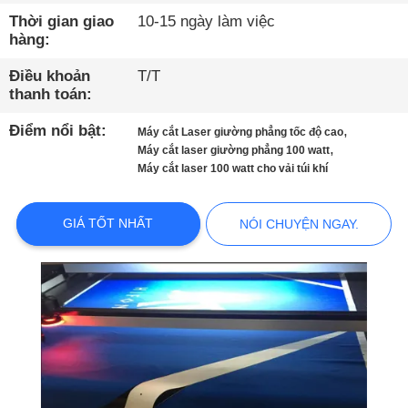
THAM
Thời gian giao
10-15 ngày làm việc
QUAN
hàng:
NHÀ
Điều khoản
T/T
MÁY
thanh toán:
Điểm nổi bật:
,
Máy cắt Laser giường phẳng tốc độ cao
,
KIỂM
Máy cắt laser giường phẳng 100 watt
Máy cắt laser 100 watt cho vải túi khí
SOÁT
CHẤT
GIÁ TỐT NHẤT
NÓI CHUYỆN NGAY.
LƯỢNG
LIÊN
HỆ
VỚI
CHÚNG