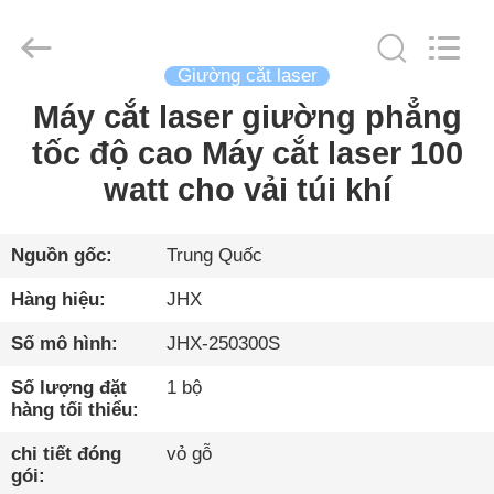
2026
Wuhan
JinHaoXing
Photoelectric
Co.,Ltd.
Giường cắt laser
All
Rights
Reserved.
Máy cắt laser giường phẳng
TRANG
tốc độ cao Máy cắt laser 100
CHỦ
watt cho vải túi khí
CÁC
SẢN
Nguồn gốc:
Trung Quốc
PHẨM
Hàng hiệu:
JHX
Số mô hình:
JHX-250300S
VỀ
Số lượng đặt
1 bộ
CHÚNG
hàng tối thiểu:
TÔI
chi tiết đóng
vỏ gỗ
gói: