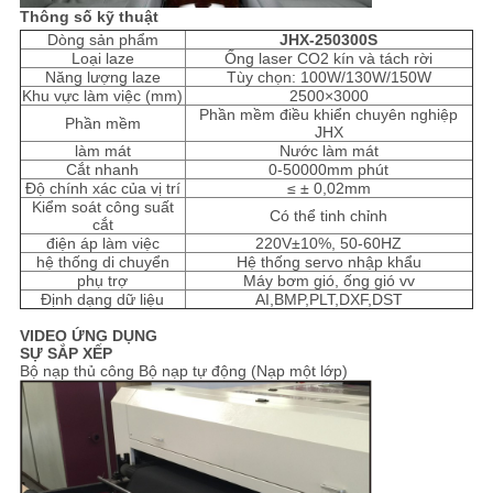
Thông số kỹ thuật
Dòng sản phẩm
JHX-
250300S
Loại laze
Ống laser CO2 kín và tách rời
Năng lượng laze
Tùy chọn: 100W/130W/150W
Khu vực làm việc (mm)
2500×3000
Phần mềm điều khiển chuyên nghiệp
Phần mềm
JHX
làm mát
Nước làm mát
Cắt nhanh
0-50000mm phút
Độ chính xác của vị trí
≤ ± 0,02mm
Kiểm soát công suất
Có thể tinh chỉnh
cắt
điện áp làm việc
220V±10%, 50-60HZ
hệ thống di chuyển
Hệ thống servo nhập khẩu
phụ trợ
Máy bơm gió, ống gió vv
Định dạng dữ liệu
AI,BMP,PLT,DXF,DST
VIDEO ỨNG DỤNG
SỰ SẮP XẾP
Bộ nạp thủ công Bộ nạp tự động (Nạp ​​một lớp)