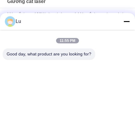
Giường cắt laser
Máy cắt laser 100W cho giường ngủ Máy cắt laser cho ngành
may mặc
Lu
Máy cắt laser giường phẳng tốc độ cao Máy cắt laser 100 watt
cho vải túi khí
11:55 PM
Máy cắt Laser công nghiệp Giường bọc Máy cắt Laser sợi Cnc
Good day, what product are you looking for?
Danh mục phổ biến
Tất cả
các
Máy Laser Co2
Máy Laser Galvo
Máy Ảnh Laser 
Máy Laser Laser
Vision
Máy Cắt Quần Áo 
Giường Cắt Laser
Thể Thao Thăng Hoa