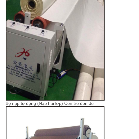
Bộ nạp tự động (Nạp ​​hai lớp) Con trỏ đèn đỏ