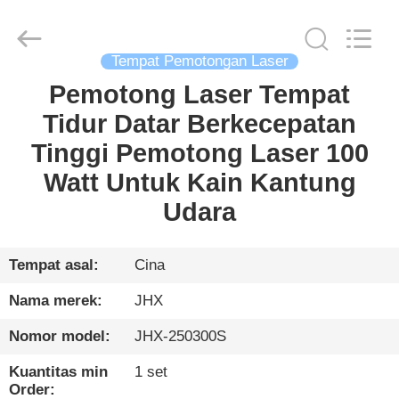
Wuhan
JinHaoXing
Photoelectric
Co.,Ltd.
All
Tempat Pemotongan Laser
Rights
Reserved.
Pemotong Laser Tempat
RUMAH
Tidur Datar Berkecepatan
PRODUK
Tinggi Pemotong Laser 100
Watt Untuk Kain Kantung
TENTANG
Udara
KITA
Tempat asal:
Cina
TUR
Nama merek:
JHX
PABRIK
Nomor model:
JHX-250300S
KONTROL
Kuantitas min
1 set
Order: