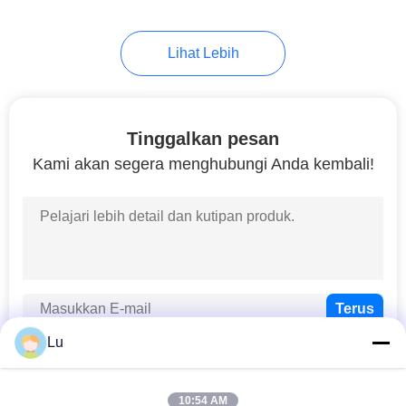
10
Lihat Lebih
Kulit. Mesin Laser
Sepatu
Tinggalkan pesan
Kami akan segera menghubungi Anda kembali!
11
Mesin Pemotong
Laser Karpet
Lu
10:54 AM