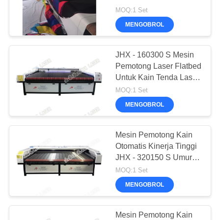
Kastil Tiup Konsumsi
MOQ:1 Set
KEBIJAKAN
Energi Rendah
MENGOBROL
PRIVASI
26
Tempat
JHX - 160300 S Mesin
Pemotong Laser Flatbed
Pemotongan Laser
Untuk Kain Tenda Laser
Cutter
MOQ:1 Set
MENGOBROL
Mesin Pemotong Kain
14
Otomatis Kinerja Tinggi
Mesin Pemotong
JHX - 320150 S Umur
Panjang
MOQ:1 Set
Sportwear
MENGOBROL
Sublimasi
Mesin Pemotong Kain