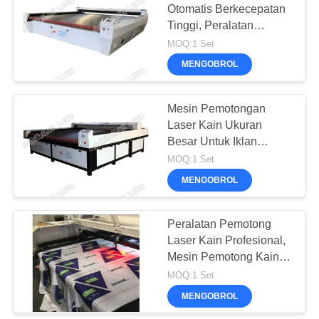
Otomatis Berkecepatan
Tinggi, Peralatan
13
Pemotong Kain
MOQ:1 Set
Banner.Flag.Light
MENGOBROL
Box Tradeshow
Mesin Pemotongan
Laser Cutter
Laser Kain Ukuran
Besar Untuk Iklan
Bendera Spanduk
MOQ:1 Set
Bendera Nasional
MENGOBROL
10
Mesin Pemotong
Peralatan Pemotong
Laser Kain Profesional,
Kain Baju Laser
Mesin Pemotong Kain
Otomatis
MOQ:1 Set
MENGOBROL