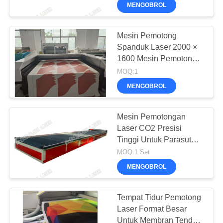
KUALITAS
MENGOBROL
HUBUNGI
Mesin Pemotong
21
Spanduk Laser 2000 ×
KAMI
1600 Mesin Pemotong
Mesin Laser Serat
Akrilik 150W
MOQ:1
BERITA
MENGOBROL
BICARA
Mesin Pemotongan
SEKARANG
Laser CO2 Presisi
Tinggi Untuk Parasut
38
Paraglider Berlayar
MOQ:1 Set
COMPANY
Clothon
Mesin Laser
MENGOBROL
NEWS
Kamera Visi
Tempat Tidur Pemotong
SITEMAP
Laser Format Besar
Untuk Membran Tenda