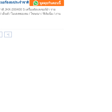
เนอร์ธงธงประจำชาติ
พูดคุยกันตอนนี้
ิ JHX-200400 S เครื่องตัดเลเซอร์ผ้า ราย
์ / เต็นท์ / โมเดลพองลม / โฆษณา / ฟิล์มนิ่ม / งาน
>
>
|