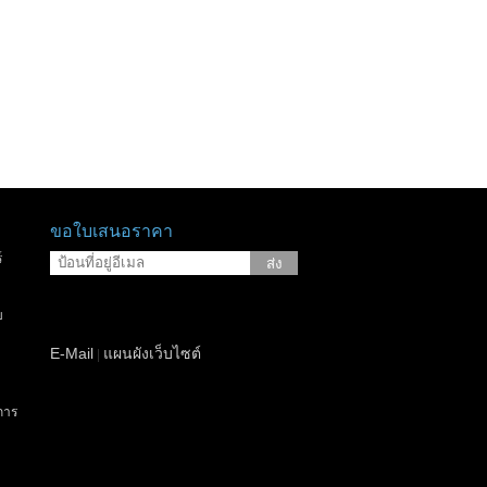
ขอใบเสนอราคา
์
ส่ง
บ
E-Mail
แผนผังเว็บไซต์
|
การ