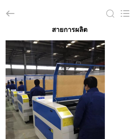
derlandse
ληνικά
日
本語
한국
العرب
हिन्दी
Türkçe
สายการผลิต
ndonesia
บ้าน
iếng Việt
ไทย
বাংলা
فارسی
Polski
สินค้า
จีน
ดี
เกี่ยว
คุณภาพ
เครื่อง
กับ
เลเซอร์
Co2
supplier.
Copyright
เรา
©
2019
-
2026
Wuhan
JinHaoXing
ทัวร์
Photoelectric
Co.,Ltd.
All