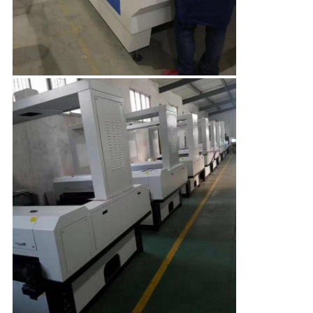
Rights
โรงงาน
Reserved.
การ
ควบคุม
คุณภาพ
ติดต่อ
เรา
ข่าว