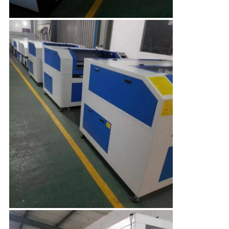
พูด
คุย
กัน
ตอน
นี้
COMPANY
NEWS
แผนผัง
เว็บไซต์