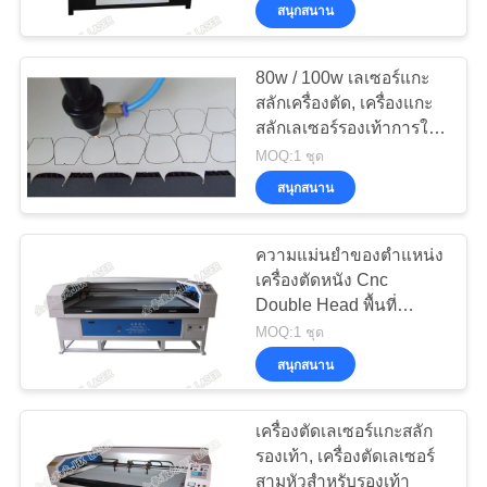
สนุกสนาน
โรงงาน
80w / 100w เลเซอร์แกะ
21
สลักเครื่องตัด, เครื่องแกะ
การ
สลักเลเซอร์รองเท้าการใช้
เครื่องไฟเบอร์เลเซอร์
พลังงานต่ำ
ควบคุม
MOQ:1 ชุด
สนุกสนาน
คุณภาพ
ความแม่นยำของตำแหน่ง
เครื่องตัดหนัง Cnc
ติดต่อ
Double Head พื้นที่
38
ทำงาน 1600 × 1000 มม
MOQ:1 ชุด
เรา
วิชันซิสเต็มกล้อง
สนุกสนาน
เลเซอร์
ข่าว
เครื่องตัดเลเซอร์แกะสลัก
รองเท้า, เครื่องตัดเลเซอร์
สามหัวสำหรับรองเท้า