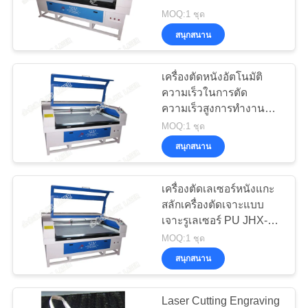
พูด
MOQ:1 ชุด
สนุกสนาน
คุย
26
กัน
เครื่องตัดหนังอัตโนมัติ
เครื่องตัดเลเซอร์
ความเร็วในการตัด
ตอน
ความเร็วสูงการทำงานที่
เสถียร
MOQ:1 ชุด
นี้
สนุกสนาน
COMPANY
เครื่องตัดเลเซอร์หนังแกะ
14
สลักเครื่องตัดเจาะแบบ
NEWS
เครื่องตัด Sportwear
เจาะรูเลเซอร์ PU JHX-
160100
MOQ:1 ชุด
ระเหิด
แผนผัง
สนุกสนาน
เว็บไซต์
Laser Cutting Engraving