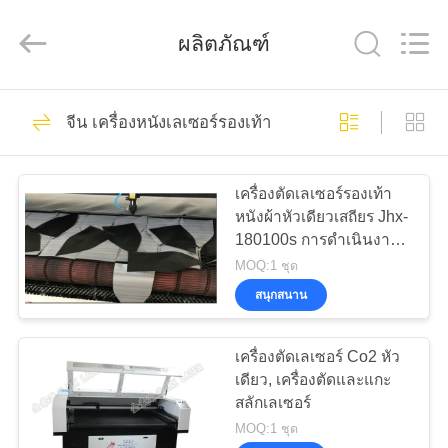
2026
Wuhan
JinHaoXing
ผลิตภัณฑ์
Photoelectric
Co.,Ltd.
All
Rights
Reserved.
51
บ้าน
จีน เครื่องหนังเลเซอร์รองเท้า
เครื่องเลเซอร์ Co2
สินค้า
เครื่องตัดเลเซอร์รองเท้า
หนังผ้าหัวเดียวเสถียร Jhx-
180100s การดำเนินงานที่
เกี่ยว
มั่นคง
MOQ:1 ชุด
สนุกสนาน
กับ
25
เรา
เครื่องตัดเลเซอร์ Co2 หัว
เครื่องเลเซอร์ Galvo
เดียว, เครื่องตัดและแกะ
สลักเลเซอร์
ทัวร์
MOQ:1 ชุด