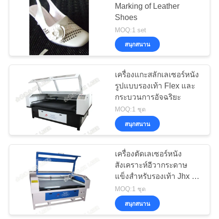
Marking of Leather
Shoes
นโยบาย
13
MOQ:1 set
Banner.Flag.Light
ความ
สนุกสนาน
Box เครื่องตัดเลเซอร์
เป็น
เครื่องแกะสลักเลเซอร์หนัง
รูปแบบรองเท้า Flex และ
ส่วน
กระบวนการอัจฉริยะ
MOQ:1 ชุด
ตัว
สนุกสนาน
10
เครื่องตัดเลเซอร์ผ้า
เครื่องตัดเลเซอร์หนัง
สังเคราะห์อีวากระดาษ
เครื่องแต่งกาย
แข็งสำหรับรองเท้า Jhx -
160100
MOQ:1 ชุด
สนุกสนาน