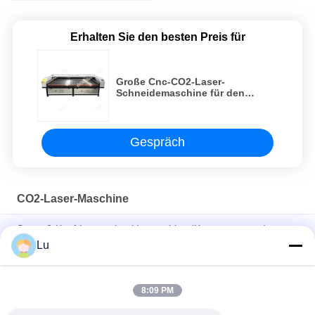
Erhalten Sie den besten Preis für
Große Cnc-CO2-Laser-
Schneidemaschine für den
Schnitt der Werbungs-Flaggen-
Fahnen-Staatsflagge
Gespräch
CO2-Laser-Maschine
Smart 6-Kopf-Laserschneidemaschine (Kappenstanzen)
Lu
Laserausschnitt und -Graviermaschine des CO2-220V 100
Watt-Laser-Schneidemaschine
8:09 PM
600mm CO2-Laser-Maschine weiche Laser-
Schneidemaschine RDworks-Waren-100w