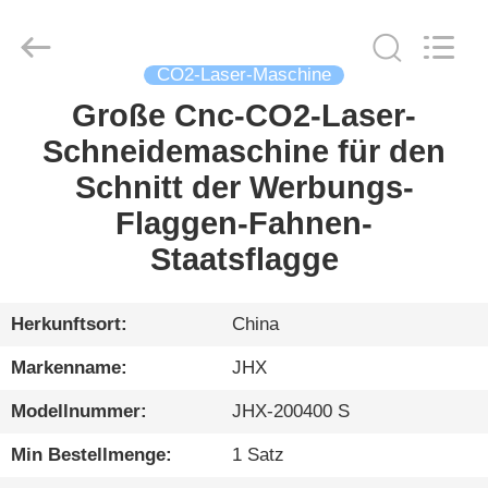
Wuhan
JinHaoXing
Photoelectric
Co.,Ltd.
All
CO2-Laser-Maschine
Rights
Reserved.
Große Cnc-CO2-Laser-
HEIM
Schneidemaschine für den
PRODUKTE
Schnitt der Werbungs-
Flaggen-Fahnen-
ÜBER
Staatsflagge
UNS
Herkunftsort:
China
WERKSBESICHTIGUNG
Markenname:
JHX
Modellnummer:
JHX-200400 S
QUALITÄTSKONTROLLE
Min Bestellmenge:
1 Satz