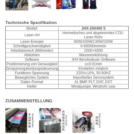
Technische Spezifikation
Modell
JHX-200400 S
Hermetisches und abgetrenntes CO2-
Laser-Art
Laser-Rohr
Laser-Energie
80W/100W/130W/150W
Schnittgeschwindigkeit
0-60000mmmin
Arbeitsbereich (Millimeter)
2000×4000
Abkühlen
Wassererkühlung
Software
JHX Berufssteuer-Software
Positionierung von Genauigkeit
≤±0.01mm
Zerspanungsleistungssteuerung
Einstellen möglich
Funktions-Spannung
220V±10%, 50-60HZ
Bewegliches System
Importiertes Servosystem
Daten-Format
AI, BMP, PLT, DXF, DST
Helfer
Windpumpe, Windrohr usw.
ZUSAMMENSTELLUNG