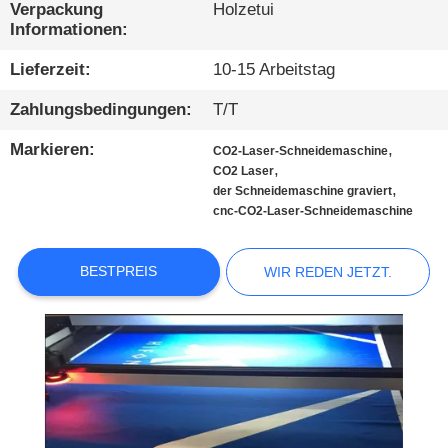
KONTAKTIEREN
Verpackung
Holzetui
Informationen:
SIE
UNS
Lieferzeit:
10-15 Arbeitstag
Zahlungsbedingungen:
T/T
NEUIGKEITEN
Markieren:
,
CO2-Laser-Schneidemaschine
,
CO2 Laser
,
WIR
der Schneidemaschine graviert
cnc-CO2-Laser-Schneidemaschine
REDEN
JETZT.
BESTPREIS
WIR REDEN JETZT.
COMPANY
NEWS
SITEMAP