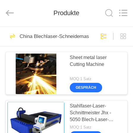
Wuhan
JinHaoXing
Photoelectric
Produkte
Co.,Ltd.
All
Rights
Reserved.
HEIM
51
China Blechlaser-Schneidemaschine
CO2-Laser-
PRODUKTE
Maschine
Sheet metal laser
Cutting Machine
ÜBER
UNS
MOQ:1 Satz
GESPRÄCH
25
WERKSBESICHTIGUNG
Galvo-Laser-
Stahlfaser-Laser-
Schnittmeister Jhx -
QUALITÄTSKONTROLLE
Maschine
5050 Blech-Laser-
Schneidemaschine-
MOQ:1 Satz