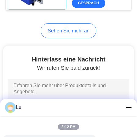
KONTAKTIEREN
700w
GESPRÄCH
SIE
UNS
21
Sehen Sie mehr an
Faserlaser-
NEUIGKEITEN
Maschine
WIR
Hinterlass eine Nachricht
Wir rufen Sie bald zurück!
REDEN
JETZT.
38
COMPANY
Visions-Kamera-
Lu
NEWS
Laser-Maschine
SITEMAP
3:12 PM