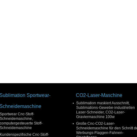
Sublimation Sportwear-
CO2-Laser-Maschine
Sublimation maskiert Ausschnitt,
Schneidemaschine
Sublimations-Gewebe-industriellen
Laser-Schneider, CO2-Laser-
Sportwear Cnc-Stoff-
Graviermaschine 100w
Schneidemaschine,
computergesteuerte Stoff-
Große Cnc-CO2-Laser-
Schneidemaschine
Schneidemaschine für den Schnitt d
Werbungs-Flaggen-Fahnen-
Kundenspezifische Cnc-Stoff-