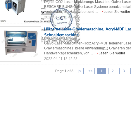
Digital-CO2 Laser-Markierungs-Maschine Galvo-Laser
BESCHREIBUNG Galvo-Laser-Systeme benutzen starke 
verdunsten; die Handarbeit und ...
Lesen Sie weiter
2022-04-11 18:42:49
Hölzerne Laser-Graviermaschine, Acryl-MDF Las
Schneidemaschine
Galvo-Laser-Maschinen-Holz Acryl-MDF lederner L
Graviermaschine1. breite Anwendung:1) Gravieren de
Handwerksgeschenken, von ...
Lesen Sie weiter
2022-04-11 18:42:28
Page 1 of 3
|
<
<<
1
2
3