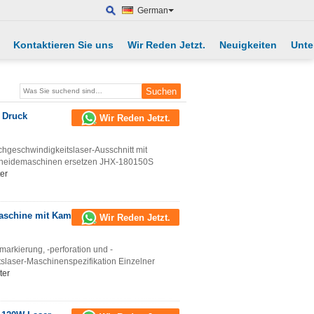
German
Kontaktieren Sie uns
Wir Reden Jetzt.
Neuigkeiten
Unte
 Druck
Wir Reden Jetzt.
hgeschwindigkeitslaser-Ausschnitt mit
chneidemaschinen ersetzen JHX-180150S
er
maschine mit Kamera
Wir Reden Jetzt.
arkierung, -perforation und -
laser-Maschinenspezifikation Einzelner
ter