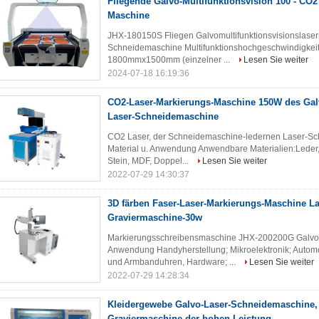
Fliegende Galvo-Multifunktionsvision 100 - CO2
Maschine
JHX-180150S Fliegen Galvomultifunktionsvisionslaserm
Schneidemaschine Multifunktionshochgeschwindigkeits
1800mmx1500mm (einzelner ...
Lesen Sie weiter
2024-07-18 16:19:36
CO2-Laser-Markierungs-Maschine 150W des Gal
Laser-Schneidemaschine
CO2 Laser, der Schneidemaschine-ledernen Laser-Sc
Material u. Anwendung Anwendbare Materialien:Leder, Ho
Stein, MDF, Doppel...
Lesen Sie weiter
2022-07-29 14:30:37
3D färben Faser-Laser-Markierungs-Maschine La
Graviermaschine-30w
Markierungsschreibensmaschine JHX-200200G Galvola
Anwendung Handyherstellung; Mikroelektronik; Automo
und Armbanduhren, Hardware; ...
Lesen Sie weiter
2022-07-29 14:28:34
Kleidergewebe Galvo-Laser-Schneidemaschine,
Graviermaschine der hohen Leistung