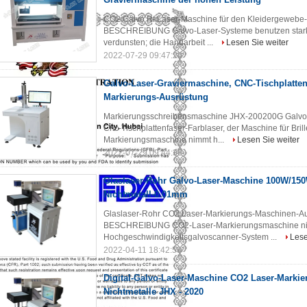
CO2 Galvo Rf Laser-Maschine für den Kleidergewebe-S
BESCHREIBUNG Galvo-Laser-Systeme benutzen starke 
verdunsten; die Handarbeit ...
Lesen Sie weiter
2022-07-29 09:47:20
Galvo-Laser-Graviermaschine, CNC-Tischplatten
Markierungs-Ausrüstung
Markierungsschreibensmaschine JHX-200200G Galv
Cnc-Tischplattenfaser-Farblaser, der Maschine für Bril
Markierungsmaschine nimmt h...
Lesen Sie weiter
2022-07-29 09:44:36
Glaslaser-Rohr Galvo-Laser-Maschine 100W/150
Nichtmetall-0.01mm
Glaslaser-Rohr CO2 Laser-Markierungs-Maschinen-Aus
BESCHREIBUNG CO2-Laser-Markierungsmaschine nimm
Hochgeschwindigkeitsgalvoscanner-System ...
Lese
2022-04-11 18:42:58
Digital-Galvo-Laser-Maschine CO2 Laser-Markie
Nichtmetalle JHX - 2020