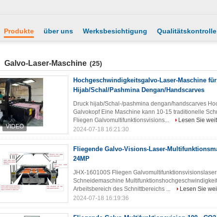
Produkte
über uns
Werksbesichtigung
Qualitätskontrolle
Galvo-Laser-Maschine
(25)
Hochgeschwindigkeitsgalvo-Laser-Maschine für
Hijab/Schal/Pashmina Dengan/Handscarves
Druck hijab/Schal-/pashmina dengan/handscarves Hoc
Galvokopf Eine Maschine kann 10-15 traditionelle S
Fliegen Galvomultifunktionsvisions...
Lesen Sie weit
2024-07-18 16:21:30
Fliegende Galvo-Visions-Laser-Multifunktions
24MP
JHX-160100S Fliegen Galvomultifunktionsvisionslaserm
Schneidemaschine Multifunktionshochgeschwindigkeits
Arbeitsbereich des Schnittbereichs ...
Lesen Sie wei
2024-07-18 16:19:36