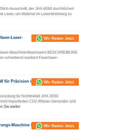
tich-Ausschnitt, der JHX-6080 durchlöchert
Laser, um Material im Laserstrahlweg zu
faser-Laser-
Wir Reden Jetzt.
olaser-Maschinenfaserlasers BESCHREIBUNG
len schreibend markiert Faserlaser-
W für Präzision des
Wir Reden Jetzt.
rüstung für Nichtmetall JHX-3030
t importierten CO2-Rflaser-Generator und
n Sie weiter
rungs-Maschine für
Wir Reden Jetzt.