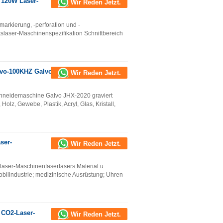
 120W Laser-
Wir Reden Jetzt.
arkierung, -perforation und -
laser-Maschinenspezifikation Schnittbereich
vo-100KHZ Galvo-
Wir Reden Jetzt.
hneidemaschine Galvo JHX-2020 graviert
lz, Gewebe, Plastik, Acryl, Glas, Kristall,
ser-
Wir Reden Jetzt.
ser-Maschinenfaserlasers Material u.
bilindustrie; medizinische Ausrüstung; Uhren
 CO2-Laser-
Wir Reden Jetzt.