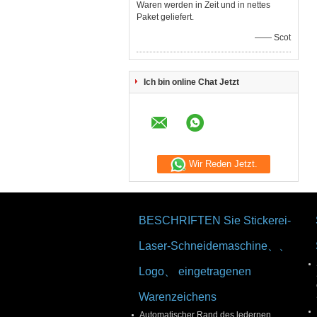
Waren werden in Zeit und in nettes
Paket geliefert.
—— Scot
Ich bin online Chat Jetzt
Wir Reden Jetzt.
BESCHRIFTEN Sie Stickerei-
Laser-Schneidemaschine、、
Logo、 eingetragenen
Warenzeichens
Automatischer Rand des ledernen