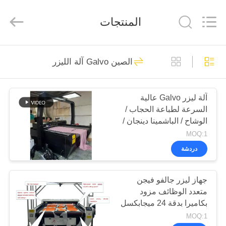
Wuhan
JinHaoXing
Photoelectric
المنتجات
Co.,Ltd.
All
Rights
Reserved.
بيت
51
الصين Galvo آلة الليزر
آلة الليزر CO2
منتجات
آلة ليزر Galvo عالية
السرعة لطباعة الحجاب /
معلومات
الوشاح / الباشمينا دينجان /
عنا
الأوشحة اليدوية
MOQ:1
دردشة
25
جولة
جهاز ليزر جالفو فيجن
في
Galvo آلة الليزر
متعدد الوظائف مزود
المصنع
بكاميرا بدقة 24 ميجابكسل
MOQ:1