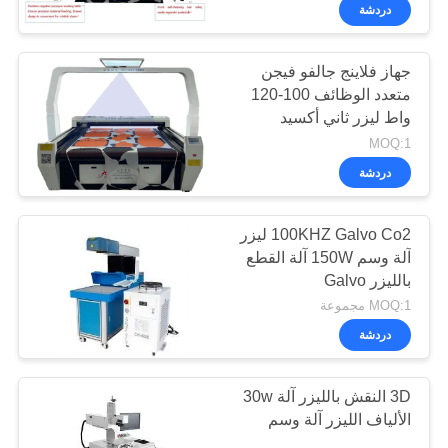
ضبط
دردشة
الجودة
جهاز فلاينج جالفو فيجن
21
متعدد الوظائف 100-120
اتصل
واط ليزر ثاني أكسيد
آلة ليزر الألياف
بنا
الكربون
MOQ:1
دردشة
أخبار
100KHZ Galvo Co2 ليزر
آلة وسم 150W آلة القطع
نتحدث
بالليزر Galvo
38
الآن
MOQ:1 مجموعة
دردشة
آلة تصوير بالليزر
COMPANY
3D النقش بالليزر آلة 30w
NEWS
الألياف الليزر آلة وسم