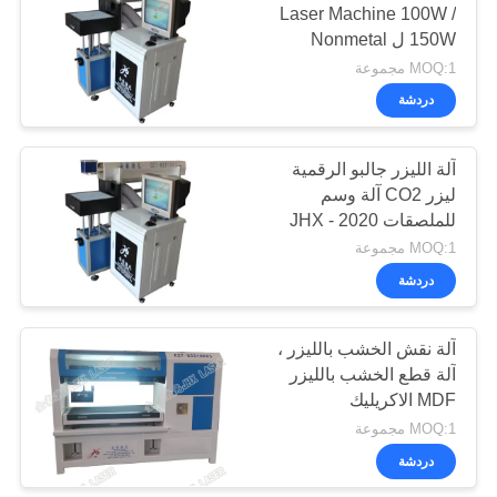
Laser Machine 100W /
150W ل Nonmetal
13
0.01mm الدقة
MOQ:1 مجموعة
Banner.Flag.Light
دردشة
صندوق Tradeshow
آلة الليزر جالبو الرقمية
قاطع ليزر
ليزر CO2 آلة وسم
للملصقات JHX - 2020
MOQ:1 مجموعة
دردشة
10
آلة قطع القماش
آلة نقش الخشب بالليزر ،
آلة قطع الخشب بالليزر
بالليزر
MDF الاكريليك
MOQ:1 مجموعة
دردشة