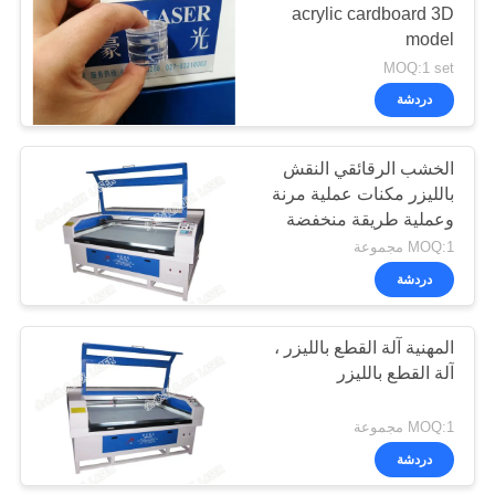
acrylic cardboard 3D
model
13
MOQ:1 set
Banner.Flag.Light
دردشة
صندوق Tradeshow
الخشب الرقائقي النقش
قاطع ليزر
بالليزر مكنات عملية مرنة
وعملية طريقة منخفضة
استهلاك الطاقة
MOQ:1 مجموعة
دردشة
10
آلة قطع القماش
المهنية آلة القطع بالليزر ،
آلة القطع بالليزر
بالليزر
MOQ:1 مجموعة
دردشة