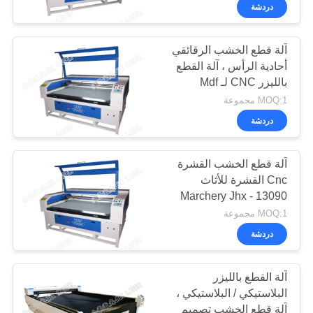
ضبط
دردشة
الجودة
آلة قطع الخشب الرقائقي
21
أحادية الرأس ، آلة القطع
اتصل
بالليزر CNC لـ Mdf
آلة ليزر الألياف
بنا
MOQ:1 مجموعة
دردشة
أخبار
آلة قطع الخشب القشرة
Cnc القشرة للأثاث
نتحدث
Marchery Jhx - 13090
38
الآن
MOQ:1 مجموعة
دردشة
آلة تصوير بالليزر
COMPANY
آلة القطع بالليزر
NEWS
البلاستيكي / البلاستيكي ،
آلة قطع الخشب تصميم