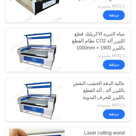
خريطة
الخشب بالليزر
MOQ:1 مجموعة
الموقع
دردشة
26
سياسة
مياه التبريد الاكريليك قطع
سرير قطع الليزر
الليزر آلة CO2 نظام القطع
الخصوصية
بالليزر 1900 × 1000mm
MOQ:1 مجموعة
دردشة
عالية الدقة الخشب النقش
14
بالليزر آلة ، آلة القطع
آلة قطع ملابس
بالليزر للحرف اليدوية
MOQ:1 مجموعة
رياضية
دردشة
Laser cutting wood