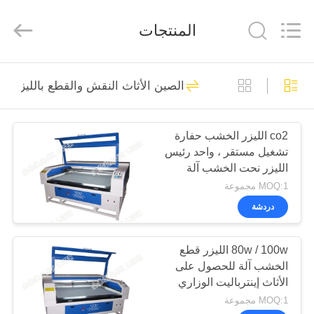
Wuhan
JinHaoXing
Photoelectric
المنتجات
Co.,Ltd.
All
Rights
Reserved.
بيت
51
الصين الأثاث النقش والقطع بالليزر آلة
آلة الليزر CO2
منتجات
co2 الليزر الخشب حفارة
تشغيل مستقر ، واحد رئيس
معلومات
الليزر نحت الخشب آلة
عنا
MOQ:1 مجموعة
دردشة
25
جولة
80w / 100w الليزر قطع
في
Galvo آلة الليزر
الخشب آلة للحصول على
المصنع
الأثاث إينترباليت الوزاري
موكيتري الطابق الباركيه
MOQ:1 مجموعة