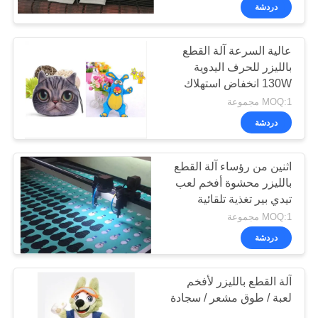
ضبط
دردشة
الجودة
عالية السرعة آلة القطع
21
بالليزر للحرف اليدوية
اتصل
130W انخفاض استهلاك
آلة ليزر الألياف
بنا
الطاقة
MOQ:1 مجموعة
دردشة
أخبار
اثنين من رؤساء آلة القطع
بالليزر محشوة أفخم لعب
نتحدث
تيدي بير تغذية تلقائية
38
الآن
MOQ:1 مجموعة
دردشة
آلة تصوير بالليزر
COMPANY
آلة القطع بالليزر لأفخم
NEWS
لعبة / طوق مشعر / سجادة