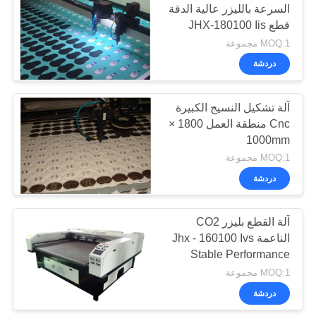
السرعة بالليزر عالية الدقة
قطع JHX-180100 Iis
13
MOQ:1 مجموعة
Banner.Flag.Light
دردشة
صندوق Tradeshow
آلة تشكيل النسيج الكبيرة
قاطع ليزر
Cnc منطقة العمل 1800 ×
1000mm
MOQ:1 مجموعة
دردشة
10
آلة قطع القماش
آلة القطع بليزر CO2
الناعمة Jhx - 160100 Ivs
بالليزر
Stable Performance
MOQ:1 مجموعة
دردشة