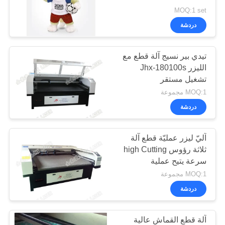
خريطة
MOQ:1 set
الموقع
دردشة
26
سياسة
تيدي بير نسيج آلة قطع مع
سرير قطع الليزر
الليزر Jhx-180100s
الخصوصية
تشغيل مستقر
MOQ:1 مجموعة
دردشة
آليّ ليزر عمليّة قطع آلة
14
ثلاثة رؤوس high Cutting
آلة قطع ملابس
سرعة يتيح عملية
MOQ:1 مجموعة
رياضية
دردشة
آلة قطع القماش عالية