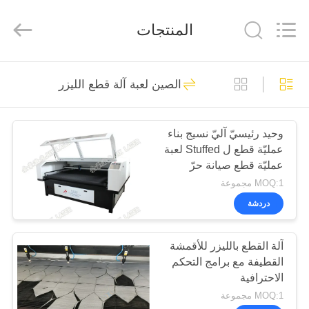
Wuhan
JinHaoXing
Photoelectric
المنتجات
Co.,Ltd.
All
Rights
Reserved.
بيت
51
الصين لعبة آلة قطع الليزر
آلة الليزر CO2
منتجات
وحيد رئيسيّ آليّ نسيج بناء
عمليّة قطع ل Stuffed لعبة
معلومات
عمليّة قطع صيانة حرّ
عنا
MOQ:1 مجموعة
دردشة
25
جولة
آلة القطع بالليزر للأقمشة
في
Galvo آلة الليزر
القطيفة مع برامج التحكم
المصنع
الاحترافية
MOQ:1 مجموعة