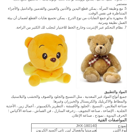
مستمر.
5. مع وظيفة المرآة ، يمكن قطع اليدين والأذنين والعينين والقدمين والدانتيل والأجزاء
المتناظرة في نفس الوقت.
6. مجهزة بدلو جمع النفايات من نوع الدرج ، يمكن تجميع نفايات القطع لضمان أن بيئة
العمل نظيفة ومرتبة.
7. نظام التحكم عبر الإنترنت وخارج الخط للاختيار لتجلب لك الكثير من الراحة.
المواد والتطبيق
جميع أنواع المواد غير المعدنية ، مثل النسيج والجلود والصوف والخشب والبلاستيك
والمطاط والاكريليك والكريستال والخيزران وغيرها.
صناعة الملابس ، النسيج ، الجلود والأقمشة ، التطريز بالكمبيوتر ، أعمال زين ، الأحذية
الجلدية ، الإضاءة ، صناعة التجويف ، زخرفة المنازل ، فن القماش ، صناعة الأكياس ؛
الحرف اليدوية ، نموذج ، صناعة الإعلان.
المواصفات الفنية
نموذج
JHX-180140
نوع الليزر
هيرميتيا وأنفصال ليزر ثاني أكسيد الكربون