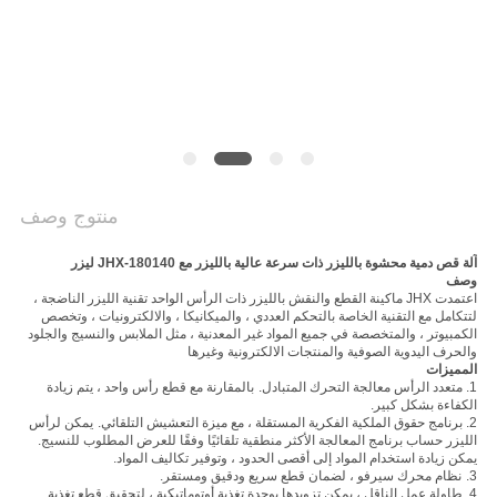
SITEMAP
PRIVACY
POLICY
منتوج وصف
آلة قص دمية محشوة بالليزر ذات سرعة عالية بالليزر مع JHX-180140 ليزر
وصف
اعتمدت JHX ماكينة القطع والنقش بالليزر ذات الرأس الواحد تقنية الليزر الناضجة ،
لتتكامل مع التقنية الخاصة بالتحكم العددي ، والميكانيكا ، والالكترونيات ، وتخصص
الكمبيوتر ، والمتخصصة في جميع المواد غير المعدنية ، مثل الملابس والنسيج والجلود
والحرف اليدوية الصوفية والمنتجات الالكترونية وغيرها
المميزات
1. متعدد الرأس معالجة التحرك المتبادل.
بالمقارنة مع قطع رأس واحد ، يتم زيادة
الكفاءة بشكل كبير.
2. برنامج حقوق الملكية الفكرية المستقلة ، مع ميزة التعشيش التلقائي.
يمكن لرأس
الليزر حساب برنامج المعالجة الأكثر منطقية تلقائيًا وفقًا للعرض المطلوب للنسيج.
يمكن زيادة استخدام المواد إلى أقصى الحدود ، وتوفير تكاليف المواد.
3.
نظام محرك سيرفو ، لضمان قطع سريع ودقيق ومستقر.
4. طاولة عمل الناقل ، يمكن تزويدها بوحدة تغذية أوتوماتيكية ، لتحقيق قطع تغذية