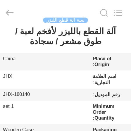
Wuhan
JinHaoXing
Photoelectric
Co.,Ltd.
All
لعبة آلة قطع الليزر
Rights
Reserved.
آلة القطع بالليزر لأفخم لعبة /
بيت
طوق مشعر / سجادة
منتجات
China
Place of
Origin:
معلومات
JHX
عنا
اسم العلامة
التجارية:
JHX-180140
رقم الموديل:
جولة
في
1 set
Minimum
Order
المصنع
Quantity:
Wooden Case
Packaging