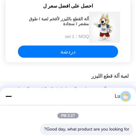
احصل على افضل سعر ل
آلة القطع بالليزر لأفخم لعبة / طوق
مشعر / سجادة
1 set
MOQ：
دردشة
لعبة آلة قطع الليزر
وحيد رئيسيّ آليّ نسيج بناء عمليّة قطع ل Stuffed لعبة عمليّة قطع
صيانة حرّ
Lu
آلة القطع بالليزر للأقمشة القطيفة مع برامج التحكم الاحترافية
3:27 PM
عالية السرعة آلة القطع بالليزر للحرف اليدوية 130W انخفاض استهلاك
الطاقة
Good day, what product are you looking for?