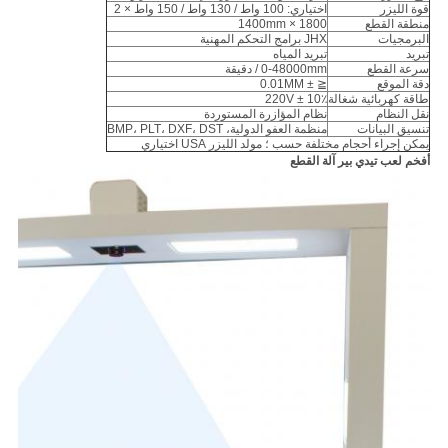
قوة الليزر
اختياري: 100 واط / 130 واط / 150 واط × 2
منطقة القطع
1800 × 1400mm
البرمجيات
JHX برامج التحكم المهنية
تبريد
تبريد المياه
سرعة القطع
0-48000mm / دقيقة
دقة الموقع
≦ ± 0.01MM
طاقة كهربائية شغالة
220V ± 10٪
نقل النظام
نظام المؤازرة المستوردة
تنسيق البيانات
منظمة العفو الدولية، BMP، PLT، DXF، DST
يمكن إجراء أحجام مختلفة حسب ؛ مولد الليزر USA اختياري
أفخم لعب تيدي بير آلة القطع