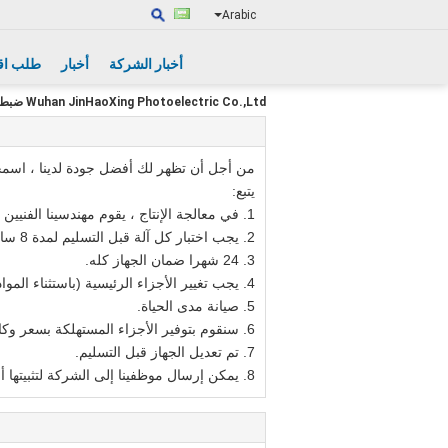
Arabic
أخبار الشركة
أخبار
طلب اق
Wuhan JinHaoXing Photoelectric Co.,Ltd ضبط الجودة
من أجل أن تظهر لك أفضل جودة لدينا ، اسمحو
يتبع:
1. في معالجة الإنتاج ، يقوم مهندسينا الفنيين المحترفين بفحص المعالجة لضمان جودة المنتجات
2. يجب اختبار كل آلة قبل التسليم لمدة 8 ساعات ، كلها مؤهلة تماما.
3. 24 شهرا ضمان الجهاز كله.
4. يجب تغيير الأجزاء الرئيسية (باستثناء المواد المستهلكة) مجانًا في حالة وجود أي مشكلة خلال فترة الضمان.
5. صيانة مدى الحياة.
6. سنقوم بتوفير الأجزاء المستهلكة بسعر وكالة عندما تحتاج إلى استبدال.
7. تم تعديل الجهاز قبل التسليم.
8. يمكن إرسال موظفينا إلى الشركة لتثبيتها أو تعديلها إذا لزم الأمر.