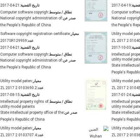
قضية:
2017-04-19
تاريخ القضية:
2017-04-21
Computer softwa
نطاق / متوسط:
Computer software copyrigh
National copyrig
صدر عن:
National copyright administration of
the People's Republic of China
the People's Rep
Utility model pat
معيار:
Software copyright registration certificate
ZL 2017 2 0104
عدد:
2017SR129959
قضية:
2017-10-03
تاريخ القضية:
2017-04-21
Intellectual prope
نطاق / متوسط:
Computer software copyrigh
utility model pat
صدر عن:
National copyright administration of
State intellectual
the People's Republic of China
People's Republi
Utility model pat
معيار:
Utility model paten
ZL 2017 2 0104
عدد:
ZL 2017 2 0103690.2
قضية:
2017-01-24
تاريخ القضية:
2017-08-15
Intellectual prope
نطاق / متوسط:
Intellectual property rights of
utility model patents
utility model pat
State intellectual
صدر عن:
State intellectual property office of the
People's Republic of China
People's Republi
Utility model pat
معيار:
Utility model paten
ZL 2017 2 0103
عدد:
ZL 2017 2 0103707.4