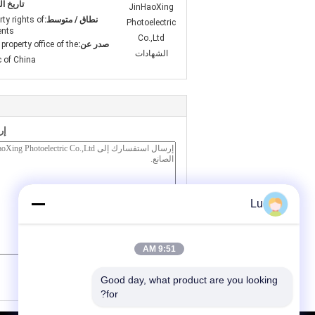
تاريخ ال
نطاق / متوسط:
rty rights of
ents
صدر عن:
 property office of the
c of China
إر
Lu
9:51 AM
/ 3000)
0
(
Good day, what product are you looking 
for?