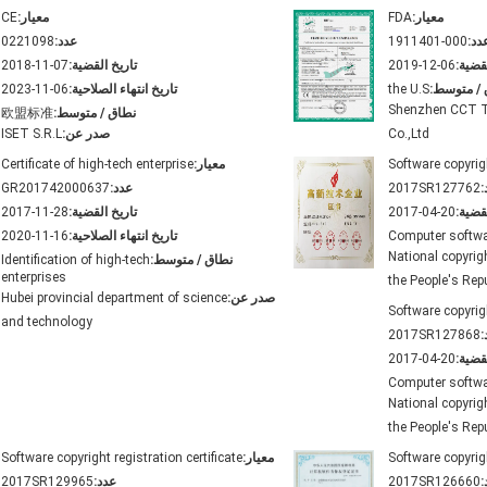
معيار:
FDA
معيار:
CE
دد:
1911401-000
عدد:
0221098
قضية:
2019-12-06
تاريخ القضية:
2018-11-07
 / متوسط:
the U.S
تاريخ انتهاء الصلاحية:
2023-11-06
Shenzhen CCT T
نطاق / متوسط:
欧盟标准
Co.,Ltd
صدر عن:
ISET S.R.L
Software copyrigh
معيار:
Certificate of high-tech enterprise
:
2017SR127762
عدد:
GR201742000637
قضية:
2017-04-20
تاريخ القضية:
2017-11-28
Computer softwa
تاريخ انتهاء الصلاحية:
2020-11-16
National copyrig
نطاق / متوسط:
Identification of high-tech
enterprises
the People's Rep
صدر عن:
Hubei provincial department of science
Software copyrigh
and technology
:
2017SR127868
قضية:
2017-04-20
Computer softwa
National copyrig
the People's Rep
Software copyrigh
معيار:
Software copyright registration certificate
:
2017SR126660
عدد:
2017SR129965