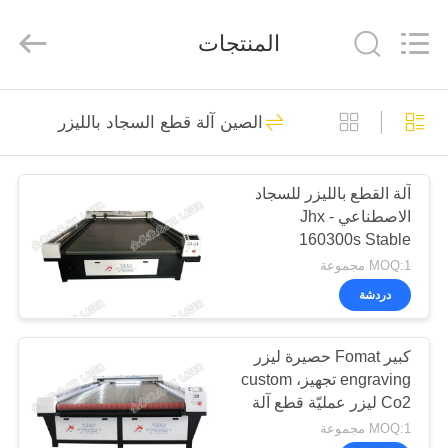
Wuhan
JinHaoXing
Photoelectric
المنتجات
Co.,Ltd.
All
Rights
Reserved.
بيت
51
الصين آلة قطع السجاد بالليزر
آلة الليزر CO2
منتجات
آلة القطع بالليزر للسجاد
الاصطناعي Jhx -
معلومات
160300s Stable
عنا
Performance
MOQ:1 مجموعة
دردشة
25
جولة
كبير Fomat حصيرة ليزر
في
Galvo آلة الليزر
engraving تجهيز، custom
المصنع
Co2 ليزر عمليّة قطع آلة
MOQ:1 مجموعة