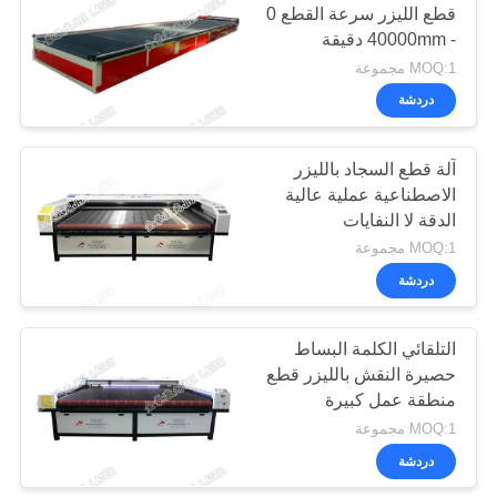
قطع الليزر سرعة القطع 0
- 40000mm دقيقة
13
MOQ:1 مجموعة
Banner.Flag.Light
دردشة
صندوق Tradeshow
آلة قطع السجاد بالليزر
قاطع ليزر
الاصطناعية عملية عالية
الدقة لا النفايات
MOQ:1 مجموعة
دردشة
10
آلة قطع القماش
التلقائي الكلمة البساط
حصيرة النقش بالليزر قطع
بالليزر
منطقة عمل كبيرة
MOQ:1 مجموعة
دردشة