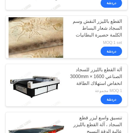
ضبط
دردشة
الجودة
القطع بالليزر النقش وسم
21
السجاد شعار البساط
اتصل
الكلمة حصيرة البطانيات
آلة ليزر الألياف
بنا
السجاد سيارة
MOQ:1 set
دردشة
أخبار
آلة القطع بالليزر للسجاد
الصناعي 1600 × 3000mm
نتحدث
انخفاض استهلاك الطاقة
38
الآن
MOQ:1 مجموعة
دردشة
آلة تصوير بالليزر
COMPANY
تنسيق واسع ليزر قطع
NEWS
السجاد ، آلة القطع بالليزر
عالية الدقة النسيج