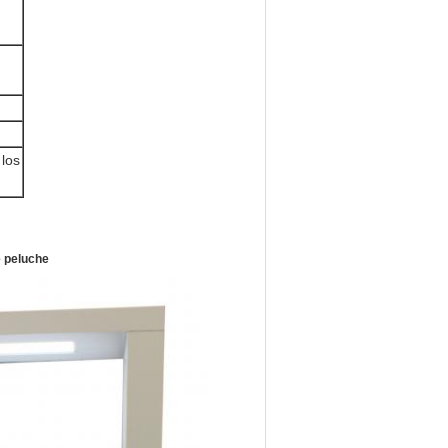
 los
e peluche