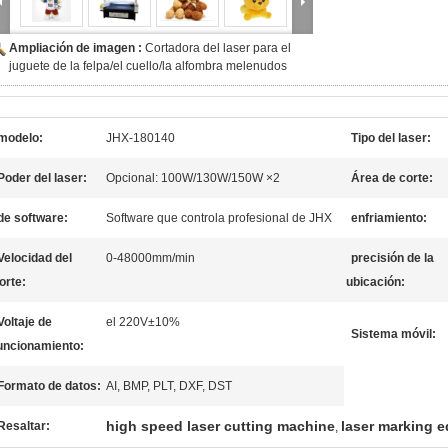
Ampliación de imagen :
Cortadora del laser para el
juguete de la felpa/el cuello/la alfombra melenudos
modelo:
JHX-180140
Tipo del laser:
Poder del laser:
Opcional: 100W/130W/150W ×2
Área de corte:
de software:
Software que controla profesional de JHX
enfriamiento:
Velocidad del
0-48000mm/min
precisión de la
orte:
ubicación:
Voltaje de
el 220V±10%
Sistema móvil:
uncionamiento:
Formato de datos:
AI, BMP, PLT, DXF, DST
high speed laser cutting machine
laser marking 
Resaltar:
,