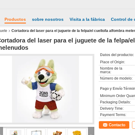
Productos
sobre nosotros
Visita a la fábrica
Control de 
guete
Cortadora del laser para el juguete de la felpa/el cuello/la alfombra mel
ortadora del laser para el juguete de la felpa/e
melenudos
Datos del producto:
Place of Origin:
Nombre de la
marca:
Número de modelo:
Pago y Envío Térmi
Minimum Order Quant
Packaging Details:
Delivery Time:
Payment Terms:
Contacto