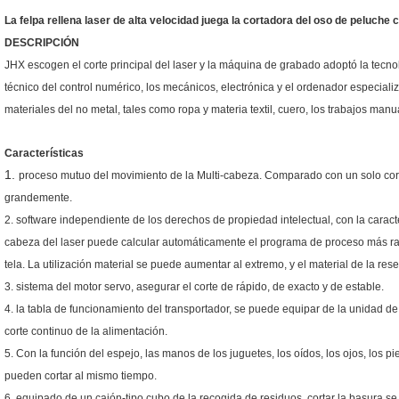
La felpa rellena laser de alta velocidad juega la cortadora del oso de peluche
DESCRIPCIÓN
JHX escogen el corte principal del laser y la máquina de grabado adoptó la tecnol
técnico del control numérico, los mecánicos, electrónica y el ordenador especiali
materiales del no metal, tales como ropa y materia textil, cuero, los trabajos manu
Características
1.
proceso mutuo del movimiento de la Multi-cabeza. Comparado con un solo cort
grandemente.
2. software independiente de los derechos de propiedad intelectual, con la caracte
cabeza del laser puede calcular automáticamente el programa de proceso más ra
tela. La utilización material se puede aumentar al extremo, y el material de la res
3. sistema del motor servo, asegurar el corte de rápido, de exacto y de estable.
4. la tabla de funcionamiento del transportador, se puede equipar de la unidad de
corte continuo de la alimentación.
5. Con la función del espejo, las manos de los juguetes, los oídos, los ojos, los pi
pueden cortar al mismo tiempo.
6. equipado de un cajón-tipo cubo de la recogida de residuos, cortar la basura s