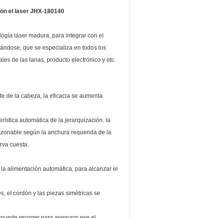
 con el laser JHX-180140
ogía láser madura, para integrar con el
zándose, que se especializa en todos los
ales de las lanas, producto electrónico y etc.
e de la cabeza, la eficacia se aumenta
rística automática de la jerarquización. la
zonable según la anchura requerida de la
erva cuesta.
 la alimentación automática, para alcanzar el
es, el cordón y las piezas simétricas se
e puede recoger para asegurar ese el