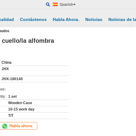
Spanish
calidad
Contáctenos
Habla Ahora.
Noticias
Noticias de 
enudos
l cuello/la alfombra
China
JHX
JHX-180140
nos:
ity:
1 set
Wooden Case
10-15 work day
T/T
Habla ahora.