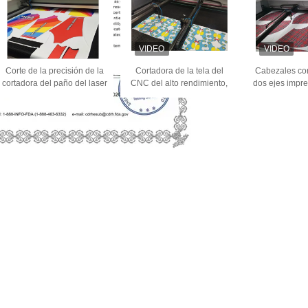
Corte de la precisión de la
Cortadora de la tela del
Cabezales co
cortadora del paño del laser
CNC del alto rendimiento,
dos ejes impr
de Sportwear de la
cortadora del laser del CO2
de la cortadora
sublimación sin el borde del
la materia tex
pelo