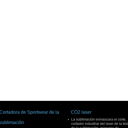
Cortadora de Sportwear de la
CO2 laser
La sublimación enmascara el corte,
sublimación
cortador industrial del laser de la tel