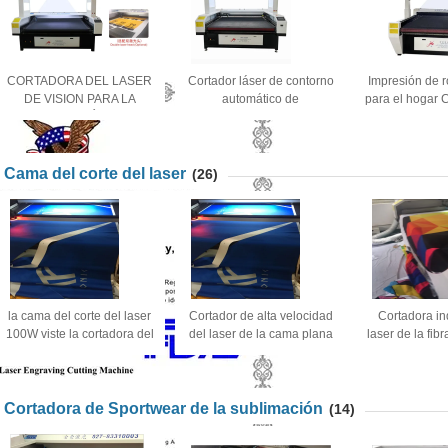
CORTADORA DEL LASER
Cortador láser de contorno
Impresión de ro
DE VISION PARA LA
automático de
para el hogar C
SUBLIMACIÓN QUE
posicionamiento visual de
de posicionam
IMPRIME FUENTES AL
gran formato
AIRE LIBRE DE
SPORTWEAR
Cama del corte del laser
(26)
la cama del corte del laser
Cortador de alta velocidad
Cortadora ind
100W viste la cortadora del
del laser de la cama plana
laser de la fib
laser para la industria de
cortador del laser de 100
la tapicería de
ropa
vatios para la tela del saco
cortadora 
hinchable
Cortadora de Sportwear de la sublimación
(14)