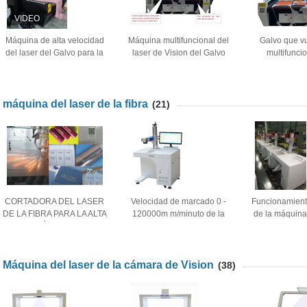
Máquina de alta velocidad
Máquina multifuncional del
Galvo que vu
del laser del Galvo para la
laser de Vision del Galvo
multifuncio
impresión
que vuela con la cámara
máquina del l
Hijab/bufanda/Pashmina
24MP
12
Dengan/Handscarves
máquina del laser de la fibra
(21)
CORTADORA DEL LASER
Velocidad de marcado 0 -
Funcionamiento
DE LA FIBRA PARA LA ALTA
120000m m/minuto de la
de la máquin
ALEACIÓN DURA DEL
máquina de la marca del
del laser de l
METAL, ÓXIDO
laser de la fibra del metal
laser de la fibr
30w de la alta precisión
la joyer
Máquina del laser de la cámara de Vision
(38)