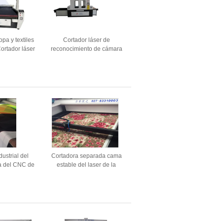
pa y textiles
Cortador láser de
ortador láser
reconocimiento de cámara
iento visual
para encajes de ropa
interior
ustrial del
Cortadora separada cama
ra del CNC de
estable del laser de la
 la cama de la
automatización del corte del
del laser
laser