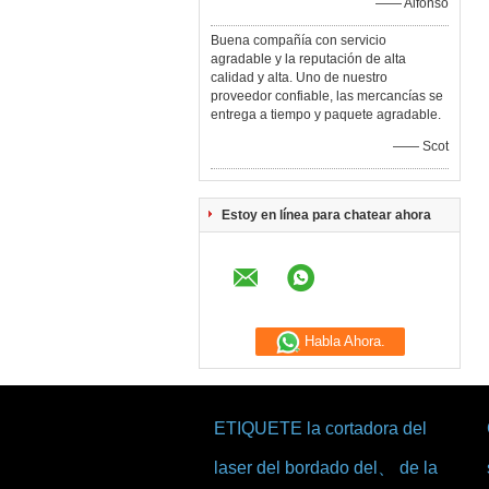
—— Alfonso
Buena compañía con servicio
agradable y la reputación de alta
calidad y alta. Uno de nuestro
proveedor confiable, las mercancías se
entrega a tiempo y paquete agradable.
—— Scot
Estoy en línea para chatear ahora
Habla Ahora.
ETIQUETE la cortadora del
laser del bordado del、 de la