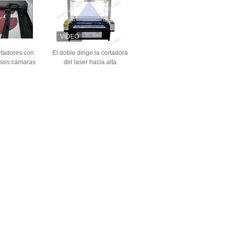
rtadores con
El doble dirige la cortadora
esos cámaras
del laser hacia alta
 del laser de
velocidad del corte de la
til de Vision
materia textil y de la ropa