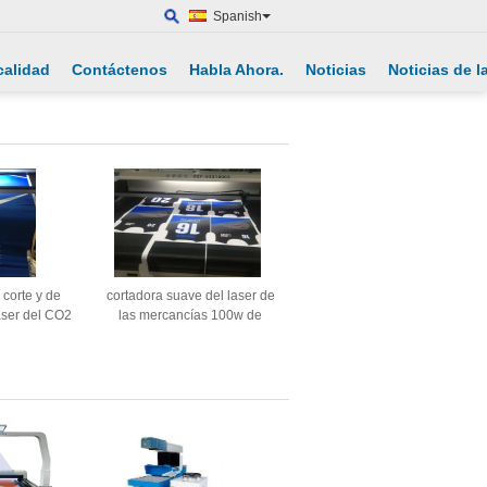
Spanish
calidad
Contáctenos
Habla Ahora.
Noticias
Noticias de 
corte y de
cortadora suave del laser de
aser del CO2
las mercancías 100w de
 del laser de
RDworks de la máquina del
tios
laser del CO2 de 600m m