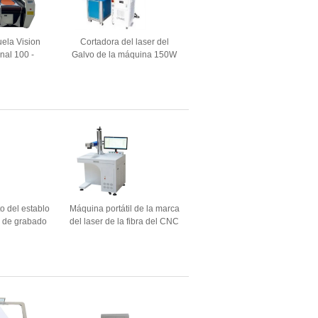
ela Vision
Cortadora del laser del
nal 100 -
Galvo de la máquina 150W
aser del CO2
de la marca del laser del
0W
CO2 del Galvo 100KHZ
 del establo
Máquina portátil de la marca
a de grabado
del laser de la fibra del CNC
a máquina del
de 20w 30w 50w 50 vatios
a del metal/de
para grabar el metal
ía 20w