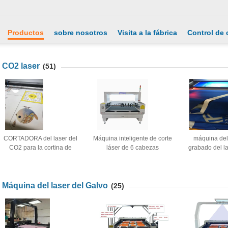
Productos
sobre nosotros
Visita a la fábrica
Control de 
CO2 laser
(51)
CORTADORA del laser del
Máquina inteligente de corte
máquina del 
CO2 para la cortina de
láser de 6 cabezas
grabado del l
puerta de la sublimación de
(perforación de piezas de
220V cortadora
Customzied; Portiere;
tapa)
100 va
Cortina; Tienda
Máquina del laser del Galvo
(25)