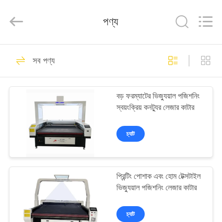
Wuhan
JinHaoXing
Photoelectric
পণ্য
Co.,Ltd.
All
Rights
Reserved.
বাড়ি
51
সব পণ্য
Co2 লেসার মেশিন
পণ্য
বড় ফরম্যাটের ভিজ্যুয়াল পজিশনিং
স্বয়ংক্রিয় কনট্যুর লেজার কাটার
আমাদের
সম্পর্কে
চ্যাট
25
কারখানা
প্রিন্টিং পোশাক এবং হোম টেক্সটাইল
সফর
Galvo লেসার মেশিন
ভিজ্যুয়াল পজিশনিং লেজার কাটার
মান
চ্যাট