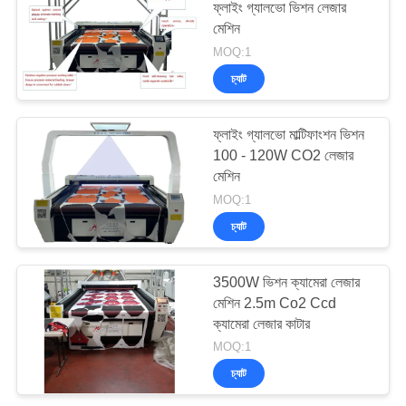
ফ্লাইং গ্যালভো ভিশন লেজার
মেশিন
13
MOQ:1
Banner.flag.Light বক্স
চ্যাট
Tradeshow লেসার
ফ্লাইং গ্যালভো মাল্টিফাংশন ভিশন
কর্তনকারী
100 - 120W CO2 লেজার
মেশিন
MOQ:1
চ্যাট
10
লেসার পোষাক কাপড় কাটন
3500W ভিশন ক্যামেরা লেজার
মেশিন 2.5m Co2 Ccd
মেশিন
ক্যামেরা লেজার কাটার
MOQ:1
চ্যাট