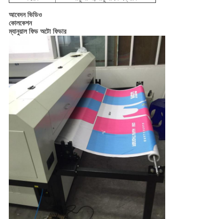
আবেদন ভিডিও
কোলকেশন
ম্যানুয়াল ফিড অটো ফিডার