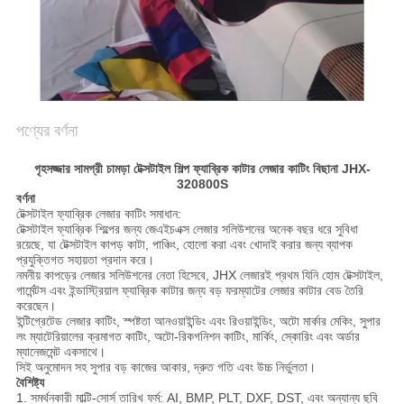
NEWS
SITEMAP
PRIVACY
পণ্যের বর্ণনা
POLICY
গৃহসজ্জার সামগ্রী চামড়া টেক্সটাইল শিল্প ফ্যাব্রিক কাটার লেজার কাটিং বিছানা JHX-
320800S
বর্ণনা
টেক্সটাইল ফ্যাব্রিক লেজার কাটিং সমাধান:
টেক্সটাইল ফ্যাব্রিক শিল্পের জন্য জেএইচএক্স লেজার সলিউশনের অনেক বছর ধরে সুবিধা
রয়েছে, যা টেক্সটাইল কাপড় কাটা, পাঞ্চিং, হোলো করা এবং খোদাই করার জন্য ব্যাপক
প্রযুক্তিগত সহায়তা প্রদান করে।
নমনীয় কাপড়ের লেজার সলিউশনের নেতা হিসেবে, JHX লেজারই প্রথম যিনি হোম টেক্সটাইল,
গার্মেন্টস এবং ইন্ডাস্ট্রিয়াল ফ্যাব্রিক কাটার জন্য বড় ফরম্যাটের লেজার কাটার বেড তৈরি
করেছেন।
ইন্টিগ্রেটেড লেজার কাটিং, স্পষ্টতা আনওয়াইন্ডিং এবং রিওয়াইন্ডিং, অটো মার্কার মেকিং, সুপার
লং ম্যাটেরিয়ালের ক্রমাগত কাটিং, অটো-রিকগনিশন কাটিং, মার্কিং, স্কোরিং এবং অর্ডার
ম্যানেজমেন্ট একসাথে।
সিই অনুমোদন সহ সুপার বড় কাজের আকার, দ্রুত গতি এবং উচ্চ নির্ভুলতা।
বৈশিষ্ট্য
1. সমর্থনকারী মাল্টি-সোর্স তারিখ ফর্ম: AI, BMP, PLT, DXF, DST, এবং অন্যান্য ছবি