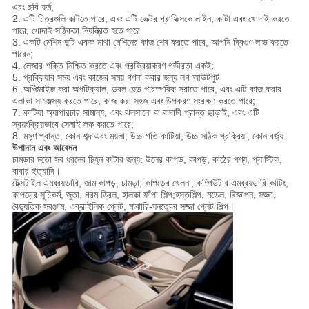
এবং ছবি ফর্ম;
2. এটি চিত্রগুলি কাটতে পারে, এবং এটি ভেক্টর গ্রাফিক্সকে লাইন, কাটা এবং খোদাই করতে
পারে, খোদাই সঠিকতা নিয়ন্ত্রিত হতে পারে
3. একটি মেশিন দুটি একক মাথা মেশিনের কাজ শেষ করতে পারে, আপনি দ্বিগুণ লাভ করতে
পারেন;
4. লেজার শক্তি নিশ্চিত করতে এবং প্রক্রিয়াকরণ গভীরতা একই;
5. প্রক্রিয়ার সময় এবং কাজের সময় গণনা করার জন্য লগ আউটপুট
6. অপ্টিমাইজ করা অপটিক্যাল, ডবল হেড পারস্পরিক সরাতে পারে, এবং এটি কাজ করার
এলাকা সামঞ্জস্য করতে পারে, কাজ করা সহজ এবং উপকরণ সংরক্ষণ করতে পারে;
7. কাটিয়া অ্যাপারচার সামান্য, এবং ঝলসানো বা বাদামী প্রান্ত ছাড়াই, এবং এটি
স্বয়ংক্রিয়ভাবে সেলাই লক করতে পারে;
8. মসৃণ প্রান্ত, কোন শব্দ এবং ময়লা, উচ্চ-গতি কাটিয়া, উচ্চ সঠিক প্রক্রিয়া, কোন বর্জ্য.
উপাদান এবং আবেদন
চামড়ার মতো সব ধরনের চিহ্ন কাটার জন্য: উলের কাপড়, কাপড়, কাঠের পণ্য, প্লাস্টিক,
রাবার ইত্যাদি।
টেক্সটাইল এমব্রয়ডারি, জামাকাপড়, চামড়া, কাপড়ের খেলনা, কম্পিউটার এমব্রয়ডারি কাটিং,
কাপড়ের সূচিকর্ম, জুতা, গরম ড্রিল, হালকা ফাঁপা শিল্প;হস্তশিল্প, মডেল, বিজ্ঞাপন, সজ্জা,
বৈদ্যুতিক সরঞ্জাম, এক্রাইলিক প্লেট, মাঝারি-ঘনত্বের সজ্জা প্লেট শিল্প।