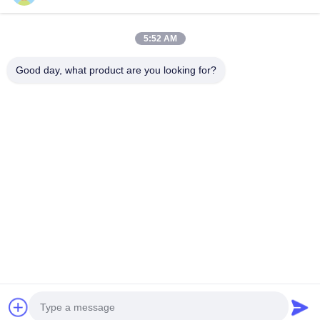
5:52 AM
Good day, what product are you looking for?
লেজার নল কাটিয়া মেশিন
লেজার কর্তনকারী বিছানা
flatbed লেজার কাটিয়া মেশিন
এর সেরা মূল্য পান
ইন্ডাস্ট্রিয়াল লেজার কাটিং মেশিন বেড গৃহসজ্জার
সামগ্রী সিএনসি ফাইবার লেজার কাটিং মেশিন
এখন চ্যাট করুন
চ্যাট