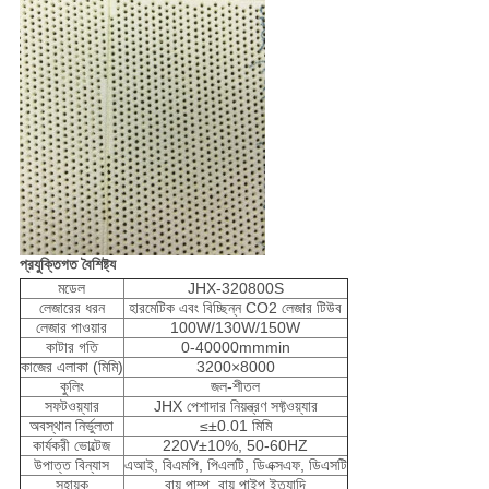
প্রযুক্তিগত বৈশিষ্ট্য
মডেল
JHX-320800S
লেজারের ধরন
হারমেটিক এবং বিচ্ছিন্ন CO2 লেজার টিউব
লেজার পাওয়ার
100W/130W/150W
কাটার গতি
0-40000mmmin
কাজের এলাকা (মিমি)
3200×8000
কুলিং
জল-শীতল
সফটওয়্যার
JHX পেশাদার নিয়ন্ত্রণ সফ্টওয়্যার
অবস্থান নির্ভুলতা
≤±0.01 মিমি
কার্যকরী ভোল্টেজ
220V±10%, 50-60HZ
উপাত্ত বিন্যাস
এআই, বিএমপি, পিএলটি, ডিএক্সএফ, ডিএসটি
সহায়ক
বায়ু পাম্প, বায়ু পাইপ ইত্যাদি