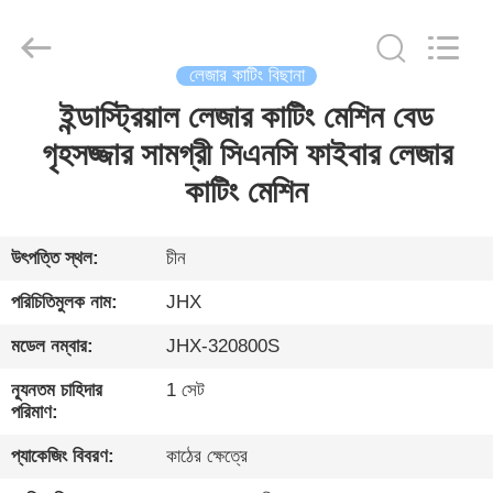
Wuhan
JinHaoXing
Photoelectric
Co.,Ltd.
All
লেজার কাটিং বিছানা
Rights
Reserved.
ইন্ডাস্ট্রিয়াল লেজার কাটিং মেশিন বেড
বাড়ি
গৃহসজ্জার সামগ্রী সিএনসি ফাইবার লেজার
পণ্য
কাটিং মেশিন
আমাদের
উৎপত্তি স্থল:
চীন
সম্পর্কে
পরিচিতিমুলক নাম:
JHX
মডেল নম্বার:
JHX-320800S
কারখানা
ন্যূনতম চাহিদার
1 সেট
সফর
পরিমাণ:
প্যাকেজিং বিবরণ:
কাঠের ক্ষেত্রে
মান