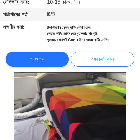
ডেলিভারি সময়:
10-15 কাজের দিন
নিয়ন্ত্রণ
পরিশোধের শর্ত:
টি/টি
আমাদের
লক্ষণীয় করা:
,
ইন্ডাস্ট্রিয়াল লেজার কাটিং মেশিন বেড
সাথে
,
লেজার কাটিং মেশিন বেড গৃহসজ্জার সামগ্রী
গৃহসজ্জার সামগ্রী Cnc ফাইবার লেজার কাটিং মেশিন
যোগাযোগ
করুন
ভালো দাম
এখন চ্যাট করুন
খবর
এখন
চ্যাট
করুন
COMPANY