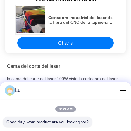
Cortadora industrial del laser de
la fibra del CNC de la tapicería de
la cama de la cortadora del laser
Charla
Cama del corte del laser
la cama del corte del laser 100W viste la cortadora del laser
para la industria de ropa
Lu
Cortador de alta velocidad del laser de la cama plana cortador
del laser de 100 vatios para la tela del saco hinchable
8:39 AM
Cortadora industrial del laser de la fibra del CNC de la
tapicería de la cama de la cortadora del laser
Good day, what product are you looking for?