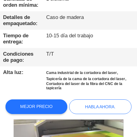
orden mínima:
CONTROL
Detalles de
Caso de madera
DE
empaquetado:
CALIDAD
Tiempo de
10-15 día del trabajo
entrega:
CONTÁCTENOS
Condiciones
T/T
de pago:
NOTICIAS
Alta luz:
,
Cama industrial de la cortadora del laser
,
Tapicería de la cama de la cortadora del laser
Cortadora del laser de la fibra del CNC de la
HABLA
tapicería
AHORA.
MEJOR PRECIO
HABLA AHORA.
COMPANY
NEWS