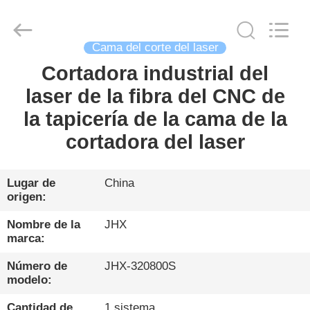
Wuhan
JinHaoXing
Photoelectric
Co.,Ltd.
All
Rights
Cama del corte del laser
Reserved.
Cortadora industrial del
HOGAR
laser de la fibra del CNC de
PRODUCTOS
la tapicería de la cama de la
cortadora del laser
SOBRE
NOSOTROS
Lugar de
China
origen:
VISITA
Nombre de la
JHX
marca:
A
Número de
JHX-320800S
LA
modelo:
FÁBRICA
Cantidad de
1 sistema