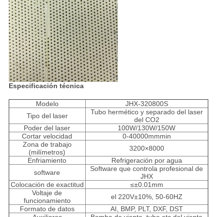
Especificación técnica
Modelo
JHX-320800S
Tubo hermético y separado del laser
Tipo del laser
del CO2
Poder del laser
100W/130W/150W
Cortar velocidad
0-40000mmmin
Zona de trabajo
3200×8000
(milímetros)
Enfriamiento
Refrigeración por agua
Software que controla profesional de
software
JHX
Colocación de exactitud
≤±0.01mm
Voltaje de
el 220V±10%, 50-60HZ
funcionamiento
Formato de datos
AI, BMP, PLT, DXF, DST