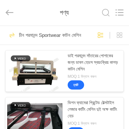
Wuhan
JinHaoXing
Photoelectric
পণ্য
Co.,Ltd.
All
Rights
Reserved.
বাড়ি
51
চীন পরমানন্দ Sportwear কাটন মেশিন
Co2 লেসার মেশিন
পণ্য
ডাই পরমানন্দ সাঁতারের পোশাকের
জন্য ডাবল হেডস স্বয়ংক্রিয় কাপড়
আমাদের
কাটন মেশিন
সম্পর্কে
MOQ:1 বিন্যাস করুন
চ্যাট
25
কারখানা
ভিশন ক্যামেরা প্রিন্টেড টেক্সটাইল
সফর
Galvo লেসার মেশিন
লেজার কাটিং মেশিন দুই অক্ষ কাটিং
হেড
মান
MOQ:1 বিন্যাস করুন