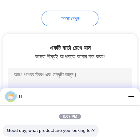
10
আরো দেখুন
Leather.Shoes লেসার
মেশিন
একটি বার্তা রেখে যান
আমরা শীঘ্রই আপনাকে আবার কল করব!
11
কার্পেট লেসার কাটন মেশিন
Lu
8:07 PM
Good day, what product are you looking for?