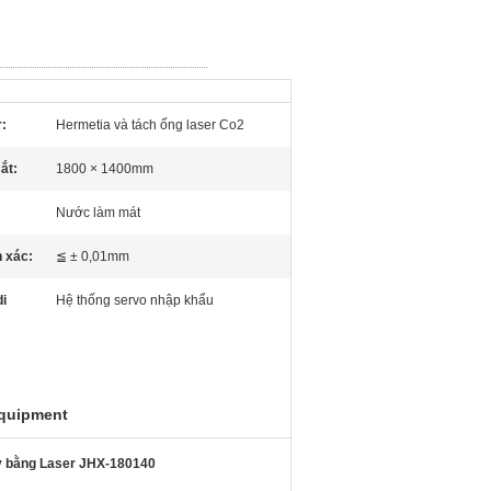
r:
Hermetia và tách ống laser Co2
ắt:
1800 × 1400mm
Nước làm mát
h xác:
≦ ± 0,01mm
di
Hệ thống servo nhập khẩu
equipment
dy bằng Laser JHX-180140