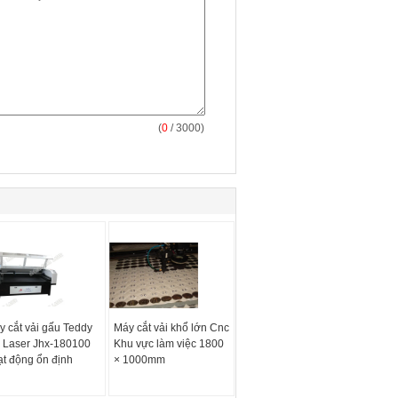
(
0
/ 3000)
y cắt vải gấu Teddy
Máy cắt vải khổ lớn Cnc
i Laser Jhx-180100
Khu vực làm việc 1800
ạt động ổn định
× 1000mm