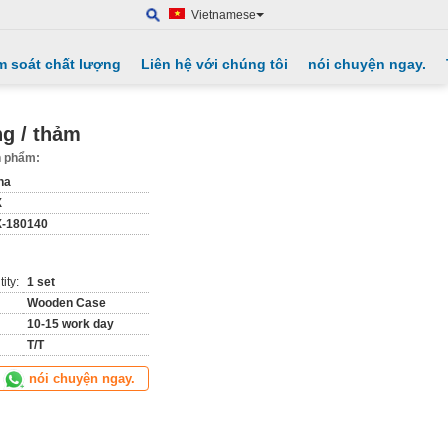
Vietnamese
m soát chất lượng
Liên hệ với chúng tôi
nói chuyện ngay.
ng / thảm
ản phẩm:
na
X
-180140
ity:
1 set
Wooden Case
10-15 work day
T/T
nói chuyện ngay.