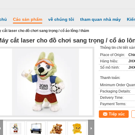
chủ
Các sản phẩm
về chúng tôi
tham quan nhà máy
Kiể
 cắt laser cho đồ chơi sang trọng / cổ áo lông / thảm
áy cắt laser cho đồ chơi sang trọng / cổ áo lô
Thông tin chi tiết s
Place of Origin:
Chi
Hàng hiệu:
JH
Số mô hình:
JHX
Thanh toán:
Minimum Order Quant
Packaging Details:
Delivery Time:
Payment Terms:
Tiếp xúc