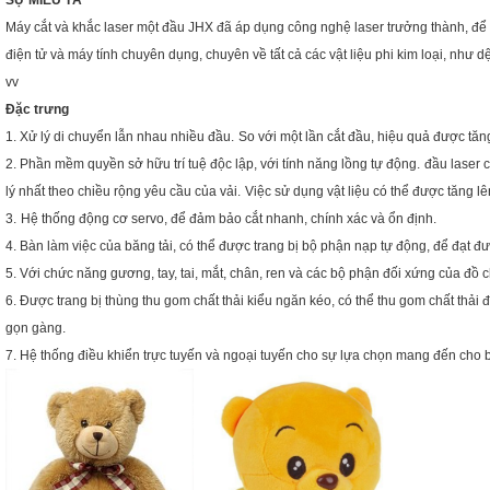
SỰ MIÊU TẢ
Máy cắt và khắc laser một đầu JHX đã áp dụng công nghệ laser trưởng thành, để tí
điện tử và máy tính chuyên dụng, chuyên về tất cả các vật liệu phi kim loại, như d
vv
Đặc trưng
1. Xử lý di chuyển lẫn nhau nhiều đầu.
So với một lần cắt đầu, hiệu quả được tăng
2. Phần mềm quyền sở hữu trí tuệ độc lập, với tính năng lồng tự động.
đầu laser c
lý nhất theo chiều rộng yêu cầu của vải.
Việc sử dụng vật liệu có thể được tăng lên
3.
Hệ thống động cơ servo, để đảm bảo cắt nhanh, chính xác và ổn định.
4. Bàn làm việc của băng tải, có thể được trang bị bộ phận nạp tự động, để đạt đượ
5. Với chức năng gương, tay, tai, mắt, chân, ren và các bộ phận đối xứng của đồ c
6. Được trang bị thùng thu gom chất thải kiểu ngăn kéo, có thể thu gom chất thải
gọn gàng.
7. Hệ thống điều khiển trực tuyến và ngoại tuyến cho sự lựa chọn mang đến cho bạ