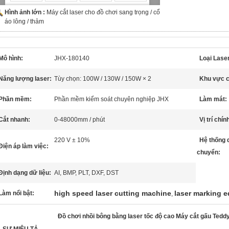
Hình ảnh lớn :
Máy cắt laser cho đồ chơi sang trọng / cổ
áo lông / thảm
Mô hình:
JHX-180140
Loại Lase
Năng lượng laser:
Tùy chọn: 100W / 130W / 150W × 2
Khu vực c
Phần mềm:
Phần mềm kiểm soát chuyên nghiệp JHX
Làm mát:
Cắt nhanh:
0-48000mm / phút
Vị trí chín
220 V ± 10%
Hệ thống 
Điện áp làm việc:
chuyển:
Định dạng dữ liệu:
AI, BMP, PLT, DXF, DST
high speed laser cutting machine
laser marking 
Làm nổi bật:
,
Đồ chơi nhồi bông bằng laser tốc độ cao Máy cắt gấu Ted