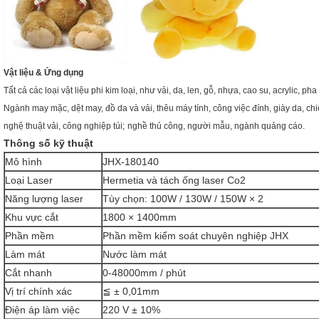
Vật liệu & Ứng dụng
Tất cả các loại vật liệu phi kim loại, như vải, da, len, gỗ, nhựa, cao su, acrylic, pha lê
Ngành may mặc, dệt may, đồ da và vải, thêu máy tính, công việc đính, giày da, chi
nghệ thuật vải, công nghiệp túi;
nghề thủ công, người mẫu, ngành quảng cáo.
Thông số kỹ thuật
Mô hình
JHX-180140
Loại Laser
Hermetia và tách ống laser Co2
Năng lượng laser
Tùy chọn: 100W / 130W / 150W × 2
Khu vực cắt
1800 × 1400mm
Phần mềm
Phần mềm kiểm soát chuyên nghiệp JHX
Làm mát
Nước làm mát
Cắt nhanh
0-48000mm / phút
Vị trí chính xác
≦ ± 0,01mm
Điện áp làm việc
220 V ± 10%