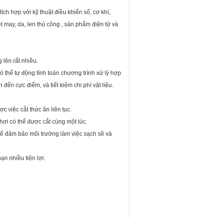
ch hợp với kỹ thuật điều khiển số, cơ khí,
ệt may, da, len thủ công , sản phẩm điện tử và
 lên rất nhiều.
ó thể tự động tính toán chương trình xử lý hợp
 đến cực điểm, và tiết kiệm chi phí vật liệu.
c việc cắt thức ăn liên tục.
hơi có thể được cắt cùng một lúc.
 để đảm bảo môi trường làm việc sạch sẽ và
n nhiều tiện lợi.