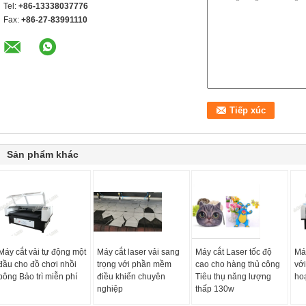
Tel:
+86-13338037776
Fax:
+86-27-83991110
Sản phẩm khác
Máy cắt vải tự động một
Máy cắt laser vải sang
Máy cắt Laser tốc độ
Má
đầu cho đồ chơi nhồi
trọng với phần mềm
cao cho hàng thủ công
vớ
bông Bảo trì miễn phí
điều khiển chuyên
Tiêu thụ năng lượng
ho
nghiệp
thấp 130w