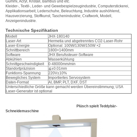
Gummi, Acryl, Kristall, Bambus und etc.
Kleider-, Textil-, Leder- und Gewebespielzeugindustrie, Computerstickerei,
Applikationsarbeit, Lederschuhe, Beleuchtung, Industrie aushöhlend,
Hausverzierung, Stoffkunst, Taschenindustrie; Craftwork, Modell,
Anzeigenindustrie.
Technische Spezifikation
Modell
JHX-180140
Laser-Art
Hermetia und abgetrenntes CO2-Laser-Rohr
Laser-Energie
Optional: 100W/130W/150W ×2
Schnittbereich
1800×1400mm
Software
JHX Berufssteuer-Software
Abkühlen
Wasserkühlung
Schnittgeschwindigkeit
0-48000mm/min
Standortpräzision
≦±0.01mm
Funktions-Spannung
220V±10%
Bewegliches System
Importiertes Servosystem
Daten-Format
AI, BMP, PLT, DXF, DST
Unterschiedliche Größe kann gemacht werden Übereinstimmung; USA
Laser-Generator ist optional
Plüsch spielt Teddybär-
Schneidemaschine