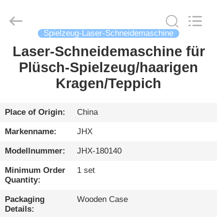
Wuhan
JinHaoXing
Photoelectric
Co.,Ltd.
All
Spielzeug-Laser-Schneidemaschine
Rights
Reserved.
Laser-Schneidemaschine für
HEIM
Plüsch-Spielzeug/haarigen
PRODUKTE
Kragen/Teppich
ÜBER
Place of Origin:
China
UNS
Markenname:
JHX
Modellnummer:
JHX-180140
WERKSBESICHTIGUNG
Minimum Order
1 set
Quantity:
QUALITÄTSKONTROLLE
Packaging
Wooden Case
Details: