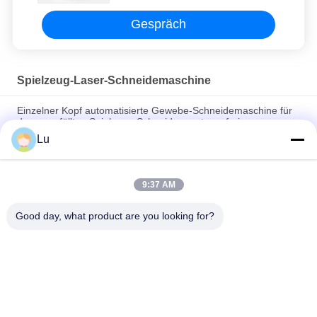
Gespräch
Spielzeug-Laser-Schneidemaschine
Einzelner Kopf automatisierte Gewebe-Schneidemaschine für
den angefüllten Spielzeug-Schneider wartungsfrei
Lu
Plüsch-Gewebe-Laser-Schneidemaschine mit Berufssteuer-
Software
9:37 AM
Hochgeschwindigkeitslaser-Schneidemaschine für niedrigen
Energieverbrauch des Handwerks-130w
Good day, what product are you looking for?
Beliebte Kategorien
Alle
CO2-Laser-
Galvo-Laser-
Maschine
Maschine