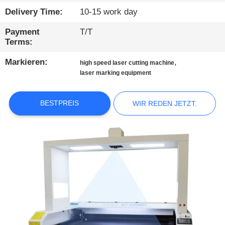
KONTAKTIEREN
Delivery Time:
10-15 work day
SIE
Payment
T/T
UNS
Terms:
Markieren:
,
NEUIGKEITEN
high speed laser cutting machine
laser marking equipment
WIR
BESTPREIS
WIR REDEN JETZT.
REDEN
JETZT.
COMPANY
NEWS
SITEMAP