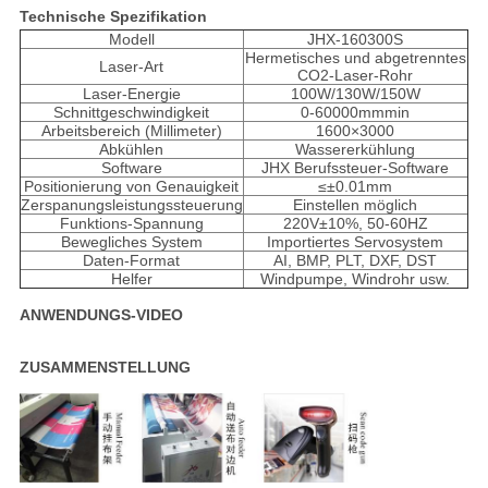
Technische Spezifikation
Modell
JHX-160300S
Hermetisches und abgetrenntes
Laser-Art
CO2-Laser-Rohr
Laser-Energie
100W/130W/150W
Schnittgeschwindigkeit
0-60000mmmin
Arbeitsbereich (Millimeter)
1600×3000
Abkühlen
Wassererkühlung
Software
JHX Berufssteuer-Software
Positionierung von Genauigkeit
≤±0.01mm
Zerspanungsleistungssteuerung
Einstellen möglich
Funktions-Spannung
220V±10%, 50-60HZ
Bewegliches System
Importiertes Servosystem
Daten-Format
AI, BMP, PLT, DXF, DST
Helfer
Windpumpe, Windrohr usw.
ANWENDUNGS-VIDEO
ZUSAMMENSTELLUNG