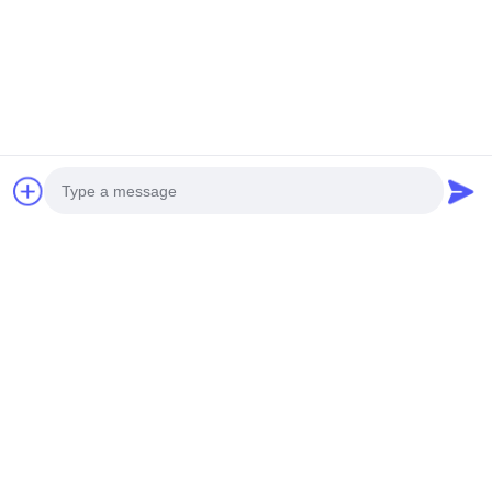
Flachbett-Laser-Ausschnitt-Bett-
Selbstzufuhr-Teppich-Laser-
Graveur Bed
Gespräch
Wir Reden Jetzt.
Laser-Ausschnitt-Bett
Ausschnitt-Bett Laser-100W kleidet Laser-Schneidemaschine
für Textilindustrie
Hochgeschwindigkeitsflachbett-Laser-Schneider 100 Watt-
Photo
Laser-Schneider für Airbag-Gewebe
Video Call
Industrielle Laser-Schneidemaschine-Bett-Polsterung Cnc-
Faser-Laser-Schneidemaschine
Audio Call
Beliebte Kategorien
Alle