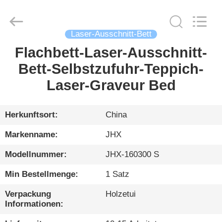
Wuhan
JinHaoXing
Photoelectric
Co.,Ltd.
All
Laser-Ausschnitt-Bett
Rights
Reserved.
Flachbett-Laser-Ausschnitt-
HEIM
Bett-Selbstzufuhr-Teppich-
PRODUKTE
Laser-Graveur Bed
ÜBER
Herkunftsort:
China
UNS
Markenname:
JHX
Modellnummer:
JHX-160300 S
WERKSBESICHTIGUNG
Min Bestellmenge:
1 Satz
QUALITÄTSKONTROLLE
Verpackung
Holzetui
Informationen: