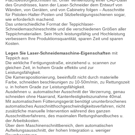
Flachbettvorgeschnitten ist. Unter Verwendung einer CAD-Datei
des Grundrisses, kann der Laser-Schneider dem Entwurf von
Wänden, von Geräten, und von Cabinetry folgen – Ausschnitte
für Pistolen-Halter-Posten und Sitzbefestigungsschienen sogar,
wie erforderlich machend.
Das unterschiedliche Format der Teppichlaser-
Schneidemaschineschnitte und die verschiedenen Größen aller
Teppichmaterialien. Sein Hoch leistungsfähig und Hochleistung
verbessern Ihre Produktionsquantität, sparen Zeit und sparen
Kosten.
Legen Sie Laser-Schneidemaschine-
Eigenschaften
mit
Teppich aus
Die wirkliche Fertigungsstraße, einziehend u. scannen zur
gleichen Zeit, in hohem Grade effektiv und zur
Leistungsfähigkeit.
Die Kamerapositionierung, beeinflußt nicht durch materielle
Farbe, schneiden beschleunigen zu 10-50m/min, zu Rettungszeit
u. in hohem Grade zur Leistungsfähigkeit.
Ausdehnen u. automatischer Ausschnitt der Verzerrung, genau
schneiden ohne Haarrand, Kantenfestigkeitszunahme 40mal.
Mit automatischem Fütterungsgerät benötigt ununterbrochenes
automatisches Ausschnitthochgeschwindigkeitsverfahren, nicht
zusätzliche manuelle Intervention während des ganzen
Ausschnittverfahrens, des maximalen Rettungshandbuches u.
der Arbeitskosten.
Über dem Maschinenschnittbereich, dem automatischen
Aufteilungsausschnitt, der hohen Integration u. weniger