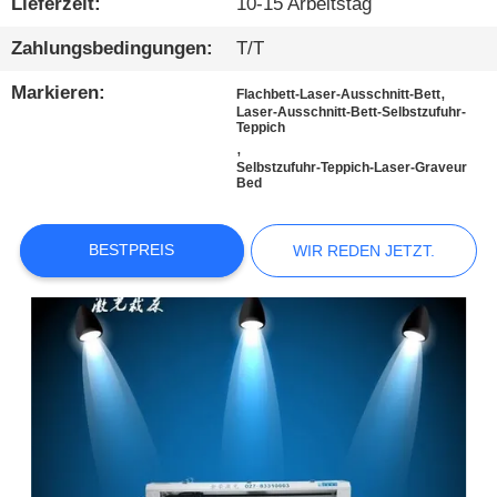
KONTAKTIEREN
Lieferzeit:
10-15 Arbeitstag
SIE
Zahlungsbedingungen:
T/T
UNS
Markieren:
,
Flachbett-Laser-Ausschnitt-Bett
Laser-Ausschnitt-Bett-Selbstzufuhr-
Teppich
NEUIGKEITEN
,
Selbstzufuhr-Teppich-Laser-Graveur
Bed
WIR
REDEN
BESTPREIS
WIR REDEN JETZT.
JETZT.
COMPANY
NEWS
SITEMAP