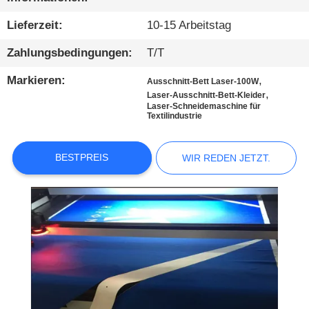
KONTAKTIEREN
SIE
Lieferzeit:
10-15 Arbeitstag
UNS
Zahlungsbedingungen:
T/T
Markieren:
,
Ausschnitt-Bett Laser-100W
NEUIGKEITEN
,
Laser-Ausschnitt-Bett-Kleider
Laser-Schneidemaschine für
Textilindustrie
WIR
REDEN
BESTPREIS
WIR REDEN JETZT.
JETZT.
COMPANY
NEWS
SITEMAP