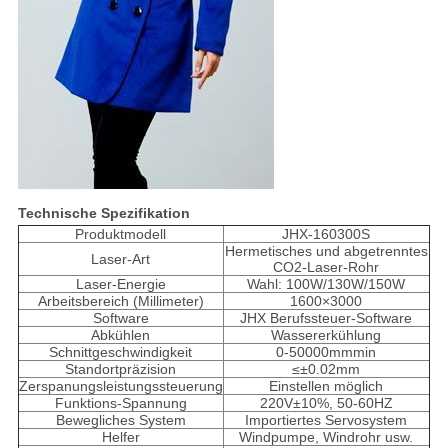
Technische Spezifikation
Produktmodell
JHX-160300S
Hermetisches und abgetrenntes
Laser-Art
CO2-Laser-Rohr
Laser-Energie
Wahl: 100W/130W/150W
Arbeitsbereich (Millimeter)
1600×3000
Software
JHX Berufssteuer-Software
Abkühlen
Wassererkühlung
Schnittgeschwindigkeit
0-50000mmmin
Standortpräzision
≤±0.02mm
Zerspanungsleistungssteuerung
Einstellen möglich
Funktions-Spannung
220V±10%, 50-60HZ
Bewegliches System
Importiertes Servosystem
Helfer
Windpumpe, Windrohr usw.