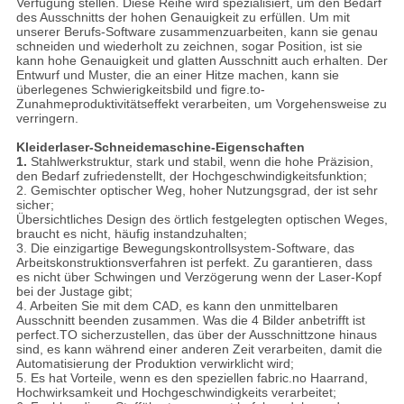
Verfügung stellen. Diese Reihe wird spezialisiert, um den Bedarf
des Ausschnitts der hohen Genauigkeit zu erfüllen. Um mit
unserer Berufs-Software zusammenzuarbeiten, kann sie genau
schneiden und wiederholt zu zeichnen, sogar Position, ist sie
kann hohe Genauigkeit und glatten Ausschnitt auch erhalten. Der
Entwurf und Muster, die an einer Hitze machen, kann sie
überlegenes Schwierigkeitsbild und figre.to-
Zunahmeproduktivitätseffekt verarbeiten, um Vorgehensweise zu
verringern.
Kleiderlaser-Schneidemaschine-
Eigenschaften
1.
Stahlwerkstruktur, stark und stabil, wenn die hohe Präzision,
den Bedarf zufriedenstellt, der Hochgeschwindigkeitsfunktion;
2. Gemischter optischer Weg, hoher Nutzungsgrad, der ist sehr
sicher;
Übersichtliches Design des örtlich festgelegten optischen Weges,
braucht es nicht, häufig instandzuhalten;
3. Die einzigartige Bewegungskontrollsystem-Software, das
Arbeitskonstruktionsverfahren ist perfekt. Zu garantieren, dass
es nicht über Schwingen und Verzögerung wenn der Laser-Kopf
bei der Justage gibt;
4. Arbeiten Sie mit dem CAD, es kann den unmittelbaren
Ausschnitt beenden zusammen. Was die 4 Bilder anbetrifft ist
perfect.TO sicherzustellen, das über der Ausschnittzone hinaus
sind, es kann während einer anderen Zeit verarbeiten, damit die
Automatisierung der Produktion verwirklicht wird;
5. Es hat Vorteile, wenn es den speziellen fabric.no Haarrand,
Hochwirksamkeit und Hochgeschwindigkeits verarbeitet;