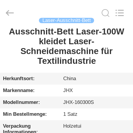
Wuhan
JinHaoXing
Photoelectric
Co.,Ltd.
All
Laser-Ausschnitt-Bett
Rights
Reserved.
Ausschnitt-Bett Laser-100W
HEIM
kleidet Laser-
PRODUKTE
Schneidemaschine für
Textilindustrie
ÜBER
UNS
Herkunftsort:
China
Markenname:
JHX
WERKSBESICHTIGUNG
Modellnummer:
JHX-160300S
QUALITÄTSKONTROLLE
Min Bestellmenge:
1 Satz
Verpackung
Holzetui
Informationen: