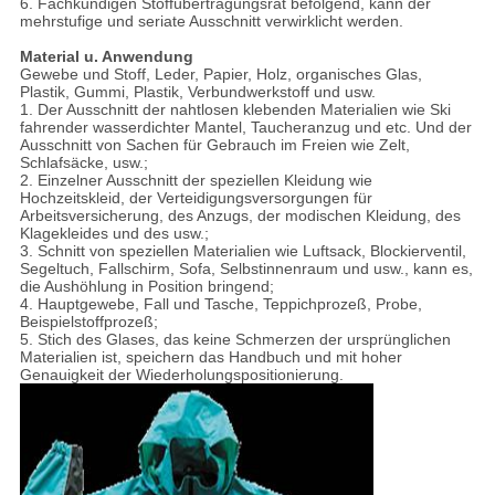
6. Fachkundigen Stoffübertragungsrat befolgend, kann der
mehrstufige und seriate Ausschnitt verwirklicht werden.
Material u. Anwendung
Gewebe und Stoff, Leder, Papier, Holz, organisches Glas,
Plastik, Gummi, Plastik, Verbundwerkstoff und usw.
1. Der Ausschnitt der nahtlosen klebenden Materialien wie Ski
fahrender wasserdichter Mantel, Taucheranzug und etc. Und der
Ausschnitt von Sachen für Gebrauch im Freien wie Zelt,
Schlafsäcke, usw.;
2. Einzelner Ausschnitt der speziellen Kleidung wie
Hochzeitskleid, der Verteidigungsversorgungen für
Arbeitsversicherung, des Anzugs, der modischen Kleidung, des
Klagekleides und des usw.;
3. Schnitt von speziellen Materialien wie Luftsack, Blockierventil,
Segeltuch, Fallschirm, Sofa, Selbstinnenraum und usw., kann es,
die Aushöhlung in Position bringend;
4. Hauptgewebe, Fall und Tasche, Teppichprozeß, Probe,
Beispielstoffprozeß;
5. Stich des Glases, das keine Schmerzen der ursprünglichen
Materialien ist, speichern das Handbuch und mit hoher
Genauigkeit der Wiederholungspositionierung.