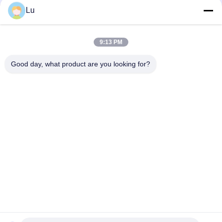
Lu
Hochgeschwindigkeitsflachbett-Laser-Schneider 100 Watt-
Laser-Schneider für Airbag-Gewebe
9:13 PM
Industrielle Laser-Schneidemaschine-Bett-Polsterung Cnc-
Faser-Laser-Schneidemaschine
Good day, what product are you looking for?
Beliebte Kategorien
Alle
CO2-Laser-
Galvo-Laser-
Maschine
Maschine
Visions-Kamera-
Faserlaser-Maschine
Laser-Maschine
Laser-Ausschnitt-
Sublimation 
Bett
Sportwear-
Schneidemaschine
Banner.Flag.Light-
Laser-Kleiderstoff-
Kasten Tradeshow-
Schneidemaschine
Laser-Schneider