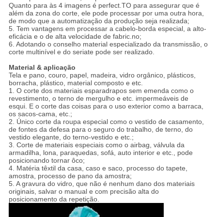
Quanto para às 4 imagens é perfect.TO para assegurar que é
além da zona do corte, ele pode processar por uma outra hora,
de modo que a automatização da produção seja realizada;
5. Tem vantagens em processar a cabelo-borda especial, a alto-
eficácia e o de alta velocidade de fabric.no;
6. Adotando o conselho material especializado da transmissão, o
corte multinível e do seriate pode ser realizado.
Material & aplicação
Tela e pano, couro, papel, madeira, vidro orgânico, plásticos,
borracha, plástico, material composto e etc.
1. O corte dos materiais esparadrapos sem emenda como o
revestimento, o terno de mergulho e etc. impermeáveis de
esqui. E o corte das coisas para o uso exterior como a barraca,
os sacos-cama, etc.;
2. Único corte da roupa especial como o vestido de casamento,
de fontes da defesa para o seguro do trabalho, de terno, do
vestido elegante, do terno-vestido e etc.;
3. Corte de materiais especiais como o airbag, válvula da
armadilha, lona, paraquedas, sofá, auto interior e etc., pode
posicionando tornar ôco;
4. Matéria têxtil da casa, caso e saco, processo do tapete,
amostra, processo de pano da amostra;
5. A gravura do vidro, que não é nenhum dano dos materiais
originais, salvar o manual e com precisão alta do
posicionamento da repetição.