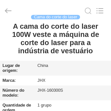
2026
Wuhan
JinHaoXing
Photoelectric
Co.,Ltd.
Cama do corte do laser
All
Rights
Reserved.
A cama do corte do laser
LAR
100W veste a máquina de
PRODUTOS
corte do laser para a
indústria de vestuário
SOBRE
NÓS
Lugar de
China
origem:
VISITA
Marca:
JHX
À
Número do
JHX-160300S
modelo:
FÁBRICA
Quantidade de
1 grupo
ordem