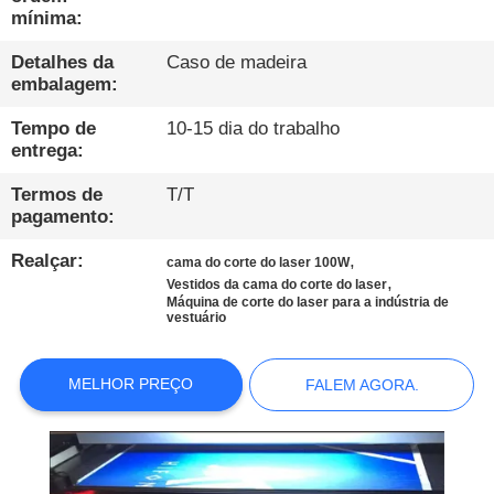
CONTROLE
mínima:
DE
Detalhes da
Caso de madeira
QUALIDADE
embalagem:
Tempo de
10-15 dia do trabalho
CONTATE-
entrega:
NOS
Termos de
T/T
pagamento:
NOTÍCIAS
Realçar:
,
cama do corte do laser 100W
,
Vestidos da cama do corte do laser
Máquina de corte do laser para a indústria de
FALEM
vestuário
AGORA.
MELHOR PREÇO
FALEM AGORA.
COMPANY
NEWS