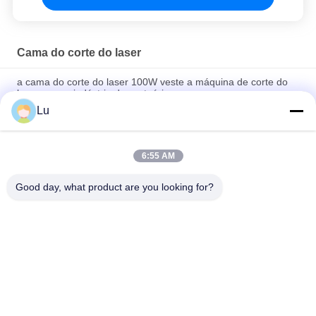
Cama do corte do laser
a cama do corte do laser 100W veste a máquina de corte do
laser para a indústria de vestuário
Lu
Cortador de alta velocidade do laser da cama lisa cortador do
laser de 100 watts para a tela da bolsa a ar
6:55 AM
Máquina de corte industrial do laser da fibra do Cnc de
estofamento da cama da máquina de corte do laser
Good day, what product are you looking for?
Categorias populares
Todos
Máquina Do Laser 
Máquina Do Laser 
De CO2
Do Galvo
Máquina Do Laser 
Máquina Do Laser 
Da Fibra
Da Câmera Da Visão