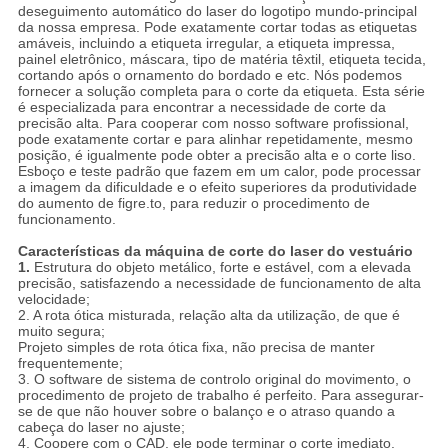
deseguimento automático do laser do logotipo mundo-principal
da nossa empresa. Pode exatamente cortar todas as etiquetas
amáveis, incluindo a etiqueta irregular, a etiqueta impressa,
painel eletrônico, máscara, tipo de matéria têxtil, etiqueta tecida,
cortando após o ornamento do bordado e etc. Nós podemos
fornecer a solução completa para o corte da etiqueta. Esta série
é especializada para encontrar a necessidade de corte da
precisão alta. Para cooperar com nosso software profissional,
pode exatamente cortar e para alinhar repetidamente, mesmo
posição, é igualmente pode obter a precisão alta e o corte liso.
Esboço e teste padrão que fazem em um calor, pode processar
a imagem da dificuldade e o efeito superiores da produtividade
do aumento de figre.to, para reduzir o procedimento de
funcionamento.
Características
da máquina de corte do laser
do
vestuário
1.
Estrutura do objeto metálico, forte e estável, com a elevada
precisão, satisfazendo a necessidade de funcionamento de alta
velocidade;
2. A rota ótica misturada, relação alta da utilização, de que é
muito segura;
Projeto simples de rota ótica fixa, não precisa de manter
frequentemente;
3. O software de sistema de controlo original do movimento, o
procedimento de projeto de trabalho é perfeito. Para assegurar-
se de que não houver sobre o balanço e o atraso quando a
cabeça do laser no ajuste;
4. Coopere com o CAD, ele pode terminar o corte imediato.