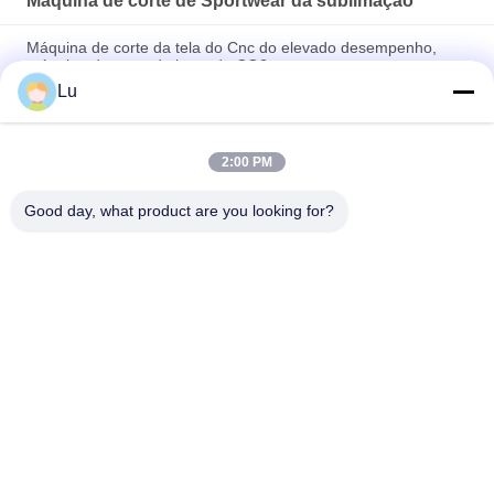
Máquina de corte de Sportwear da sublimação
Máquina de corte da tela do Cnc do elevado desempenho,
máquina de corte do laser do CO2
Lu
As câmeras da visão imprimiram as cabeças de corte da linha
central da máquina de corte dois do laser de matéria têxtil
2:00 PM
O dobro dirige a máquina de corte do laser para a velocidade
alta do corte de matéria têxtil & de vestuário
Good day, what product are you looking for?
Categorias populares
Todos
Máquina Do Laser 
Máquina Do Laser 
De CO2
Do Galvo
Máquina Do Laser 
Máquina Do Laser 
Da Fibra
Da Câmera Da Visão
Cama Do Corte Do 
Máquina De Corte 
Laser
De Sportwear Da 
Sublimação