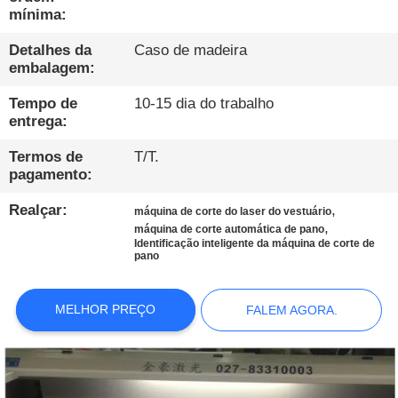
CONTROLE
mínima:
DE
Detalhes da
Caso de madeira
QUALIDADE
embalagem:
Tempo de
10-15 dia do trabalho
CONTATE-
entrega:
NOS
Termos de
T/T.
pagamento:
NOTÍCIAS
Realçar:
,
máquina de corte do laser do vestuário
,
máquina de corte automática de pano
Identificação inteligente da máquina de corte de
FALEM
pano
AGORA.
MELHOR PREÇO
FALEM AGORA.
COMPANY
NEWS