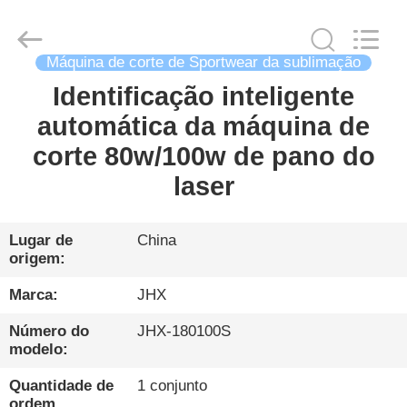
2026
Wuhan
JinHaoXing
Photoelectric
Co.,Ltd.
Máquina de corte de Sportwear da sublimação
All
Rights
Reserved.
Identificação inteligente
LAR
automática da máquina de
PRODUTOS
corte 80w/100w de pano do
laser
SOBRE
NÓS
Lugar de
China
origem:
VISITA
Marca:
JHX
À
Número do
JHX-180100S
modelo:
FÁBRICA
Quantidade de
1 conjunto
ordem