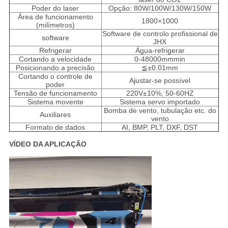
Poder do laser
Opção: 80W/100W/130W/150W
Área de funcionamento
1800×1000
(milímetros)
Software de controlo profissional de
software
JHX
Refrigerar
Água-refrigerar
Cortando a velocidade
0-48000mmmin
Posicionando a precisão
≦±0.01mm
Cortando o controle de
Ajustar-se possível
poder
Tensão de funcionamento
220V±10%, 50-60HZ
Sistema movente
Sistema servo importado
Bomba de vento, tubulação etc. do
Auxiliares
vento
Formato de dados
AI, BMP, PLT, DXF, DST
VÍDEO DA APLICAÇÃO