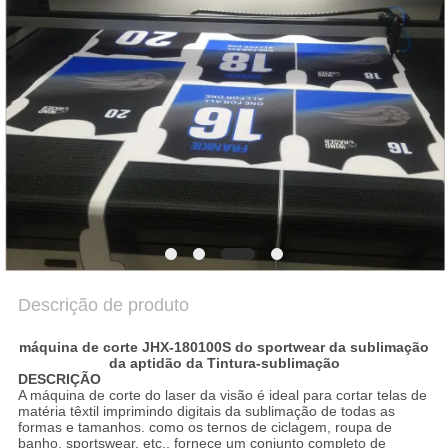
SITEMAP
PRIVACY
POLICY
Descrição de produto
máquina de corte JHX-180100S do sportwear da sublimação
da aptidão da Tintura-sublimação
DESCRIÇÃO
A máquina de corte do laser da visão é ideal para cortar telas de
matéria têxtil imprimindo digitais da sublimação de todas as
formas e tamanhos. como os ternos de ciclagem, roupa de
banho, sportswear, etc., fornece um conjunto completo de