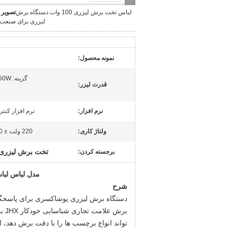
لباس تخت برش لیزری 100 وات دستگاه برش
تصویر 
لیزری برای صنعت
نمونه محصول:
گزینه: 100W/130W/150W
قدرت لیزر:
نرم افزار:
نرم افزار کنترل
ولتاژ کاری:
220 ولت ± 10٪، 50-60 هرتز
تخت برش لیزری 100 وا
برجسته کردن:
مدل لباس لباس 
شرح
دستگاه برش لیزری پوشاک
سری برای پاسخگو
برش
تواند انواع برچسب ها را با دقت برش دهد،