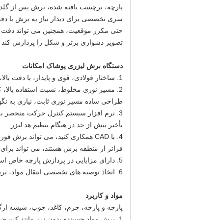
پارچه، برچسب بافته شده، برش پس از گلدوزی
سری تخصصی برای دیدار نیاز به برش با دقت 
حتی مکرر موقعیت، همچنین می تواند دقت ب
تصویر دشواری برتر و شکل را پردازش کند تا
دستگاه برش لیزری پوشاک
امکانات
1. ساختار فولادی، قوی و پایدار، با دقت بالا، نیاز به کار با سرعت بالا را برآورده می کند.
2. مسیر نوری مخلوط، نسبت استفاده بالا، که بسیار امن است.
طراحی ساده مسیر نوری ثابت، نیازی به نگ
3. نرم افزار سیستم کنترل حرکت منحصر ب
تأخیر بیش از حد در هنگام تنظیم هد لیزر.
فراتر از منطقه برش هستند، می تواند برای 
5. دارای مزایایی در پردازش پارچه خاص است. بدون لبه مو، اثربخشی بالا و سرعت بالا.
6. اتخاذ توصیه های تخصصی انتقال مواد، برش چند سطحی و سری می تواند تحقق یابد.
مواد و کاربرد
پارچه و پارچه، چرم، کاغذ، چوب، شیشه ارگا
1. برش مواد چسبنده بدون درز مانند کت ض