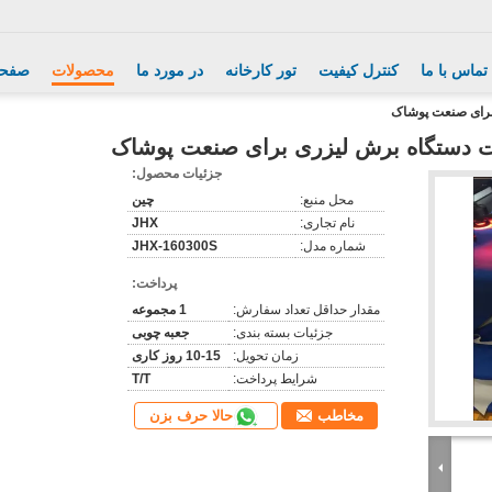
تماس با ما
کنترل کیفیت
تور کارخانه
در مورد ما
محصولات
صفحه
جزئیات محصول:
محل منبع:
چین
نام تجاری:
JHX
شماره مدل:
JHX-160300S
پرداخت:
مقدار حداقل تعداد سفارش:
1 مجموعه
جزئیات بسته بندی:
جعبه چوبی
زمان تحویل:
10-15 روز کاری
شرایط پرداخت:
T/T
حالا حرف بزن
مخاطب