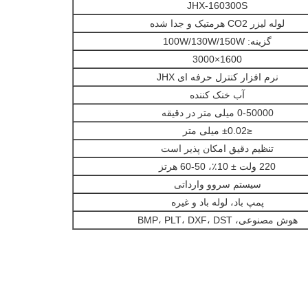
JHX-160300S
لوله لیزر CO2 هرمتیک و جدا شده
گزینه: 100W/130W/150W
1600×3000
نرم افزار کنترل حرفه ای JHX
آب خنک کننده
0-50000 میلی متر در دقیقه
≤±0.02 میلی متر
تنظیم دقیق امکان پذیر است
220 ولت ± 10٪، 50-60 هرتز
سیستم سروو وارداتی
پمپ باد، لوله باد و غیره
هوش مصنوعی، BMP، PLT، DXF، DST