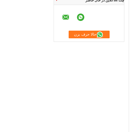
چت IM آنلاین در حال حاضر
حالا حرف بزن