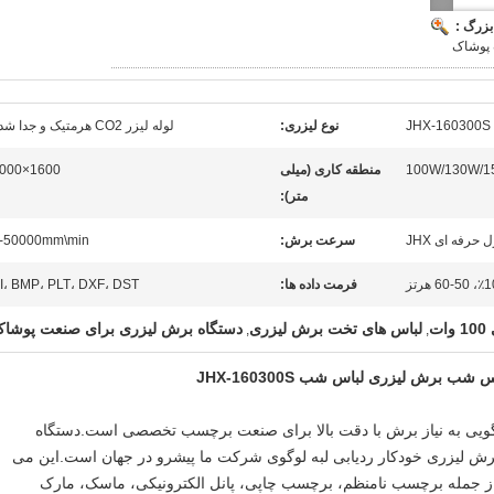
بزرگ :
 پوشاک
JHX-160300S
نوع لیزری:
لوله لیزر CO2 هرمتیک و جدا شده
منطقه کاری (میلی
1600×3000
متر):
 حرفه ای JHX
سرعت برش:
-50000mm\min
فرمت داده ها:
I، BMP، PLT، DXF، DST
ت
لباس های تخت برش لیزری
دستگاه برش لیزری برای صنعت پوشا
,
,
شب برش لیزری لباس شب JHX-160300S
یی به نیاز برش با دقت بالا برای صنعت برچسب تخصصی است.دستگاه
 علامت تجاری شناسایی خودکار JHX برش لیزری خودکار ردیابی لبه لوگوی شرکت ما پیشرو در جهان است.این می
 از جمله برچسب نامنظم، برچسب چاپی، پانل الکترونیکی، ماسک، مارک