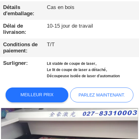
PROPOS
Détails
Cas en bois
DE
d'emballage:
NOUS
Délai de
10-15 jour de travail
livraison:
VISITE
Conditions de
T/T
paiement:
D'USINE
Surligner:
,
Lit stable de coupe de laser
,
Le lit de coupe de laser a détaché
CONDITIONS
Découpeuse isolée de laser d'automation
DE
PAIEMENT
MEILLEUR PRIX
PARLEZ MAINTENANT.
CONTACTEZ-
NOUS