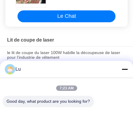
Le Chat
Lit de coupe de laser
le lit de coupe du laser 100W habille la découpeuse de laser
pour l'industrie de vêtement
Lu
Coupeur à grande vitesse de laser de couche horizontale
coupeur de laser de 100 watts pour le tissu d'airbag
Découpeuse industrielle de laser de fibre de commande
7:23 AM
numérique par ordinateur de tapisserie d'ameublement de lit
de découpeuse de laser
Good day, what product are you looking for?
Catégories populaires
Tous
Machine De Laser 
Co2 Machine Laser