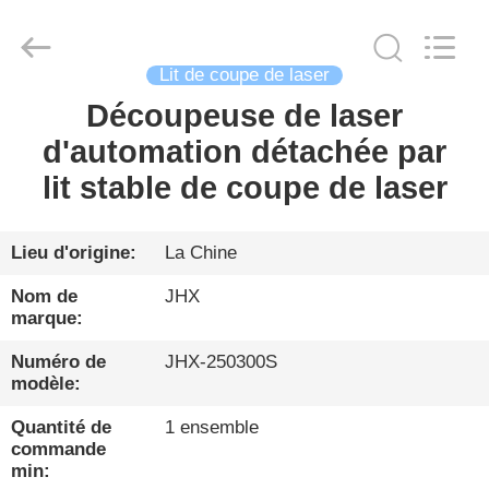
Wuhan
JinHaoXing
Photoelectric
Co.,Ltd.
All
Lit de coupe de laser
Rights
Reserved.
Découpeuse de laser
FIL
d'automation détachée par
D'ACIER
lit stable de coupe de laser
À
FAIBLE
TENEUR
Lieu d'origine:
La Chine
EN
Nom de
JHX
marque:
CARBONE
Numéro de
JHX-250300S
modèle:
PRODUITS
Quantité de
1 ensemble
commande
À
min: