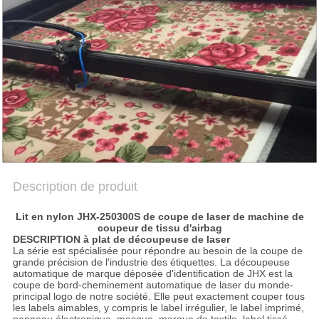
NOUVELLES
PARLEZ
MAINTENANT.
COMPANY
NEWS
Description de produit
SITEMAP
Lit en nylon JHX-250300S de coupe de laser de machine de
coupeur de tissu d'airbag
PRIVACY
DESCRIPTION
à plat de découpeuse
de
laser
La série est spécialisée pour répondre au besoin de la coupe de
POLICY
grande précision de l'industrie des étiquettes. La découpeuse
automatique de marque déposée d'identification de JHX est la
coupe de bord-cheminement automatique de laser du monde-
principal logo de notre société. Elle peut exactement couper tous
les labels aimables, y compris le label irrégulier, le label imprimé,