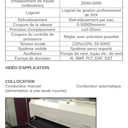
Emplacement de travail
2500×3000
(millimètres)
Logiciel de gestion professionnel
Logiciel
de JHX
Refroidissement
Refroidissement par eau
Coupure de la vitesse
0-50000mmmin
Précision d'emplacement
≤±0.02mm
Coupure du contrôle de
Régler avec précision possible
puissance
Tension locale
220V±10%, 50-60HZ
Système mobile
Système servo importé
Auxiliaires
Pompe de vent, tuyau etc. de vent
Format de données
AI, BMP, PLT, DXF, DST
VIDÉO D'APPLICATION
COLLOCATION
Conducteur manuel Conducteur automatique
(alimentation à une seule couche)