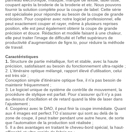
panneau électronique, masque, marque de textile, label tissé,
coupant après la broderie de la broderie et etc. Nous pouvons
fournir la solution complète pour la coupe de label. Cette série
est spécialisée pour répondre au besoin de la coupe de grande
précision. Pour coopérer avec notre logiciel professionnel, elle
peut exactement couper et rayer, même à plusieurs reprises
position, elle est peut également obtenir la coupe de grande
précision et douce. Rédaction et modèle faisant à une chaleur,
elle peut traiter l'image de difficulté et l'effet supérieurs de
productivité d'augmentation de figre.to, pour réduire la méthode
de travail.
Caractéristiques
1.
Structure de partie métallique, fort et stable, avec la haute
précision, satisfaisant au besoin du fonctionnement ultra-rapide ;
2. L'itinéraire optique mélangé, rapport élevé d'utilisation, celui
est très sûr ;
Conception simple d'itinéraire optique fixe, il n'a pas besoin de
maintenir fréquemment ;
3. Le logiciel unique de système de contrôle de mouvement, la
procédure de stylique est parfait. Pour s'assurer qu'il n'y a pas
au-dessus d'oscillation et de retard quand la tête de laser dans
l'ajustement ;
4. Coopérez avec le DAO, il peut finir la coupe immédiate. Quant
aux 4 images est perfect.TO s'assurer qui sont au delà de la
zone de coupe, il peut traiter pendant une autre heure, de sorte
que l'automation de la production soit réalisée ;
5. Il a des avantages en traitant le cheveu-bord spécial, la haut-