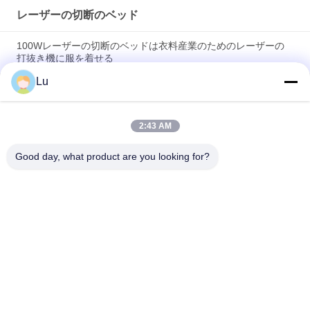
レーザーの切断のベッド
100Wレーザーの切断のベッドは衣料産業のためのレーザーの
打抜き機に服を着せる
Lu
高速平床式トレーラーレーザーのカッター エアバッグの生地の
ための100ワット レーザーのカッター
2:43 AM
産業レーザーの打抜き機のベッドの家具製造販売業CNC繊維レ
ーザーの打抜き機
Good day, what product are you looking for?
人気カテゴリ
すべて
CO2レーザマシン
ガルボレーザー機械
視野のカメラ レーザ
繊維レーザー機械
ー機械
レーザーの切断のベ
昇華スポーツウェア