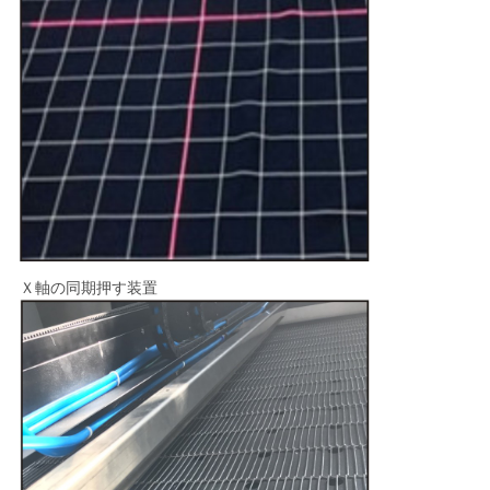
Ｘ軸の同期押す装置