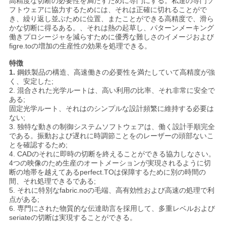
高精度な切断の必要性を満たすために専門にする。私達の専門ソ
ス
フトウェアに協力するためには、それは正確に切れることがで
き、繰り返し並ぶために位置、またことができる高精度で、滑ら
かな切断に得るある。、それは熱の起草し、パターンメーキング
働きプロシージャを減らすために優秀な難しさのイメージおよび
今
figre.toの増加の生産性の効果を処理できる。
特徴
か
1.
鋼鉄製品の構造、高速働きの必要性を満たしていて高精度が強
く、安定した;
ら
2. 混合された光学ルートは、高い利用の比率、それ非常に安全で
ある;
お
固定光学ルート、それはのシンプルな設計頻繁に維持する必要は
ない;
話
3. 独特な動きの制御システムソフトウェアは、働く設計手順完全
である。振動および遅れに時調節ことをのレーザーの頭部ないこ
し
とを確認するため;
4. CADのそれに即時の切断を終えることができる協力しなさい。
4つの映像のため生産のオートメーションが実現されるように切
断の地帯を越えてあるperfect.TOは保障するために別の時間の
COMPANY
間、それ処理できるである;
5. それに特別なfabric.noの毛端、高有効性および高速の処理で利
NEWS
点がある;
6. 専門にされた物質的な伝達助言を採用して、多重レベルおよび
seriateの切断は実現することができる。