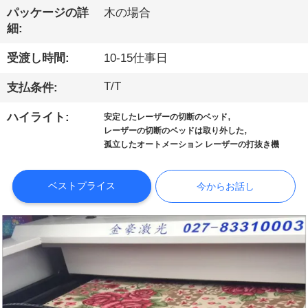
つ
パッケージの詳
木の場合
い
細:
て
受渡し時間:
10-15仕事日
T/T
支払条件:
工
,
ハイライト:
安定したレーザーの切断のベッド
場
,
レーザーの切断のベッドは取り外した
孤立したオートメーション レーザーの打抜き機
見
学
ベストプライス
今からお話し
品
質
管