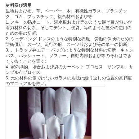
SITEMAP
材料及び適用
生地および布、革、ペーパー、木、有機性ガラス、プラスチッ
ク、ゴム、プラスチック、複合材料および等
PRIVACY
1. スキーの防水コート、潜水服および等のような継ぎ目が無い付
着力材料の切断。そしてテント、寝袋、等のような屋外の使用の
POLICY
ための事の切断;
2. ウェディング ドレスのような特別な衣服、労働の保険のための
防衛供給、スーツ、流行の服、スーツ服および等の単一の切断;
3. 、トラップ弁エアー バッグのような特別な材料の切断、キャン
バス、パラシュート、ソファー、自動内部および等のそれはでき
くり抜くことを置く;
4. 家の織物、場合および袋のカーペット プロセス、サンプル、サ
ンプル布プロセス;
5. 元の材料の傷ではないガラスの彫版は繰り返しの位置の高精度
のマニュアルを救い。