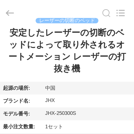
Copyright
©
2019
-
2026
Wuhan
レーザーの切断のベッド
JinHaoXing
Photoelectric
Co.,Ltd.
安定したレーザーの切断のベ
家
All
Rights
Reserved.
ッドによって取り外されるオ
製
ートメーション レーザーの打
品
抜き機
私
起源の場所:
中国
た
JHX
ブランド名:
ち
JHX-250300S
モデル番号:
に
最小注文数量:
1セット