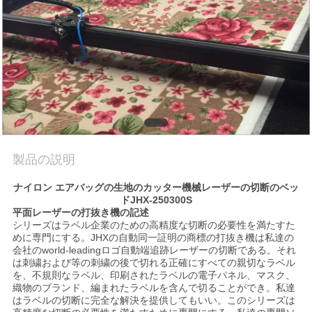
理
お
問
い
合
製品の説明
わ
ナイロン エアバッグの生地のカッター機械レーザーの切断のベッ
せ
ドJHX-250300S
平面レーザーの打抜き機の
記述
シリーズはラベル企業のための高精度な切断の必要性を満たすた
めに専門にする。JHXの自動同一証明の商標の打抜き機は私達の
ニ
会社のworld-leadingロゴ自動端追跡レーザーの切断である。それ
は刺繍および等の刺繍の後で切れる正確にすべての親切なラベル
ュ
を、不規則なラベル、印刷されたラベルの電子パネル、マスク、
織物のブランド、編まれたラベルを含んで切ることができ。私達
ー
はラベルの切断に完全な解決を提供してもいい。このシリーズは