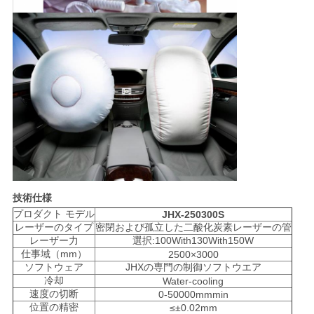
技術仕様
プロダクト モデル
JHX-250300S
レーザーのタイプ
密閉および孤立した二酸化炭素レーザーの管
レーザー力
選択:100With130With150W
仕事域（mm）
2500×3000
ソフトウェア
JHXの専門の制御ソフトウエア
冷却
Water-cooling
速度の切断
0-50000mmmin
位置の精密
≤±0.02mm