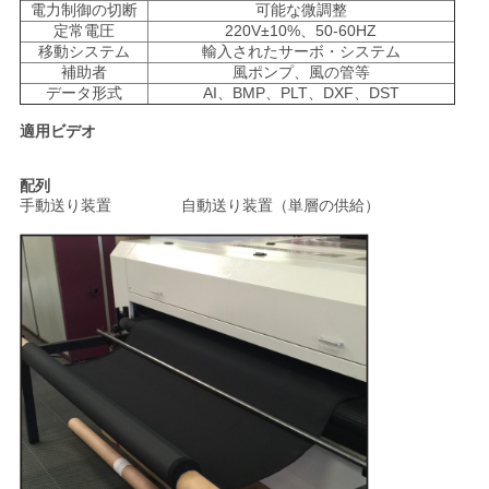
電力制御の切断
可能な微調整
定常電圧
220V±10%、50-60HZ
移動システム
輸入されたサーボ・システム
補助者
風ポンプ、風の管等
データ形式
AI、BMP、PLT、DXF、DST
適用ビデオ
配列
手動送り装置 自動送り装置（単層の供給）