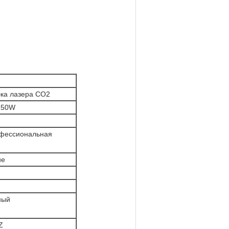
бка лазера СО2
150W
офессиональная
ие
ный
Z