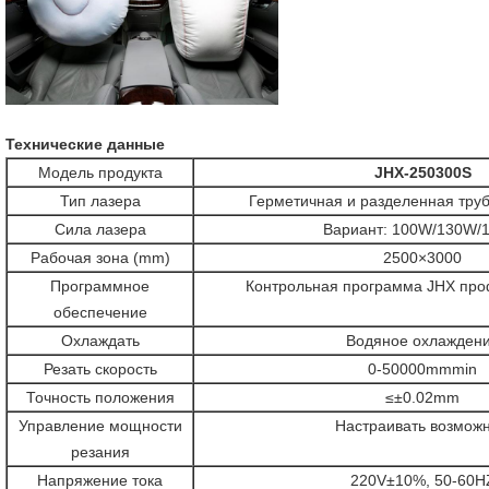
Технические данные
Модель продукта
JHX-250300S
Тип лазера
Герметичная и разделенная тру
Сила лазера
Вариант: 100W/130W/
Рабочая зона (mm)
2500×3000
Программное
Контрольная программа JHX пр
обеспечение
Охлаждать
Водяное охлажден
Резать скорость
0-50000mmmin
Точность положения
≤±0.02mm
Управление мощности
Настраивать возмож
резания
Напряжение тока
220V±10%, 50-60H