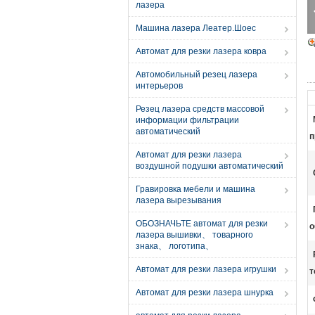
лазера
Машина лазера Леатер.Шоес
Автомат для резки лазера ковра
Автомобильный резец лазера
интерьеров
Резец лазера средств массовой
информации фильтрации
автоматический
п
Автомат для резки лазера
воздушной подушки автоматический
Гравировка мебели и машина
лазера вырезывания
ОБОЗНАЧЬТЕ автомат для резки
о
лазера вышивки、 товарного
знака、 логотипа、
Автомат для резки лазера игрушки
т
Автомат для резки лазера шнурка