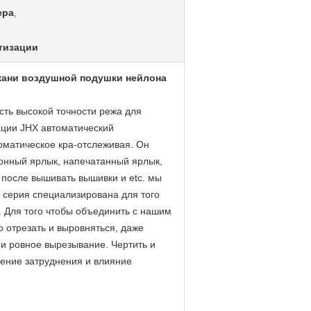
ера
,
тизации
кани воздушной подушки нейлона
сть высокой точности режа для
ации JHX автоматический
оматическое кра-отслеживая. Он
конный ярлык, напечатанный ярлык,
 после вышивать вышивки и etc. мы
 серия специализирована для того
. Для того чтобы объединить с нашим
отрезать и выровняться, даже
 и ровное вырезывание. Чертить и
жение затруднения и влияние