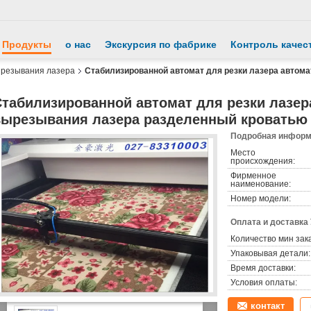
Продукты
о нас
Экскурсия по фабрике
Контроль качес
ырезывания лазера
Стабилизированной автомат для резки лазера автом
Стабилизированной автомат для резки лазер
вырезывания лазера разделенный кроватью
Подробная информа
Место
происхождения:
Фирменное
наименование:
Номер модели:
Оплата и доставка
Количество мин зак
Упаковывая детали:
Время доставки:
Условия оплаты:
контакт