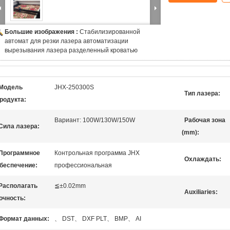
Большие изображения :
Стабилизированной
автомат для резки лазера автоматизации
вырезывания лазера разделенный кроватью
Модель
JHX-250300S
Тип лазера:
родукта:
Вариант: 100W/130W/150W
Рабочая зона
Сила лазера:
(mm):
Программное
Контрольная программа JHX
Охлаждать:
беспечение:
профессиональная
Располагать
≦±0.02mm
Auxiliaries:
очность:
Формат данных:
、 DST、 DXF PLT、 BMP、 AI