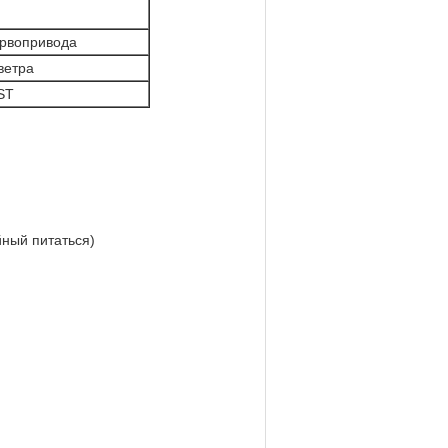
ервопривода
 ветра
DST
 питаться)