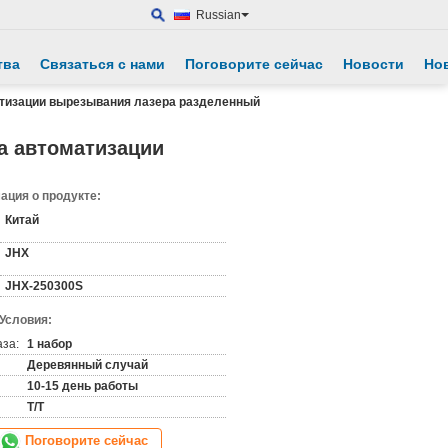
Russian
тва
Связаться с нами
Поговорите сейчас
Новости
Но
атизации вырезывания лазера разделенный
а автоматизации
ция о продукте:
Китай
JHX
JHX-250300S
 Условия:
аза:
1 набор
Деревянный случай
10-15 день работы
T/T
Поговорите сейчас