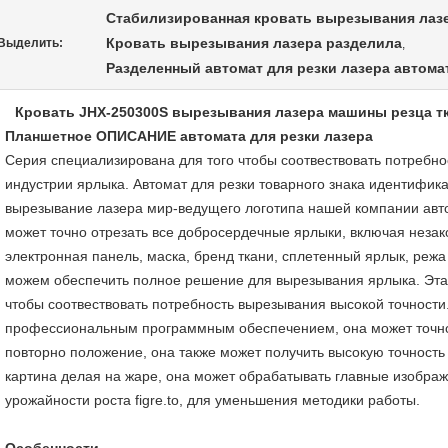
Стабилизированная кровать вырезывания лаз
Кровать вырезывания лазера разделила
Выделить:
,
Разделенный автомат для резки лазера автома
Кровать JHX-250300S вырезывания лазера машины резца т
Планшетное
ОПИСАНИЕ
автомата для резки лазера
Серия специализирована для того чтобы соотвествовать потребно
индустрии ярлыка. Автомат для резки товарного знака идентифик
вырезывание лазера мир-ведущего логотипа нашей компании авт
может точно отрезать все добросердечные ярлыки, включая неза
электронная панель, маска, бренд ткани, сплетенный ярлык, режа
можем обеспечить полное решение для вырезывания ярлыка. Эта
чтобы соотвествовать потребность вырезывания высокой точности
профессиональным программным обеспечением, она может точно 
повторно положение, она также может получить высокую точность
картина делая на жаре, она может обрабатывать главные изобра
урожайности роста figre.to, для уменьшения методики работы.