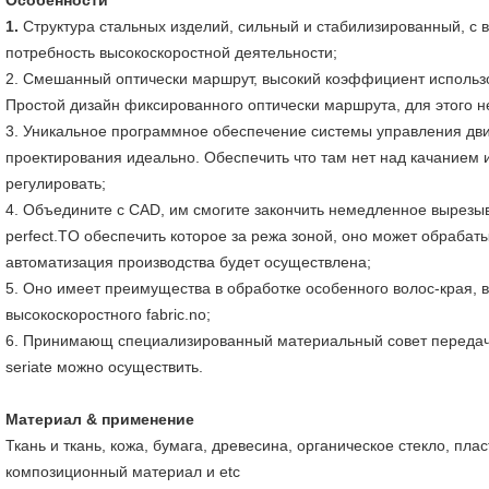
Особенности
1.
Структура стальных изделий, сильный и стабилизированный, с 
потребность высокоскоростной деятельности;
2. Смешанный оптически маршрут, высокий коэффициент использо
Простой дизайн фиксированного оптически маршрута, для этого н
3. Уникальное программное обеспечение системы управления дв
проектирования идеально. Обеспечить что там нет над качанием и
регулировать;
4. Объедините с CAD, им смогите закончить немедленное вырезыв
perfect.TO обеспечить которое за режа зоной, оно может обрабатыв
автоматизация производства будет осуществлена;
5. Оно имеет преимущества в обработке особенного волос-края, 
высокоскоростного fabric.no;
6. Принимающ специализированный материальный совет передач
seriate можно осуществить.
Материал & применение
Ткань и ткань, кожа, бумага, древесина, органическое стекло, пла
композиционный материал и etc