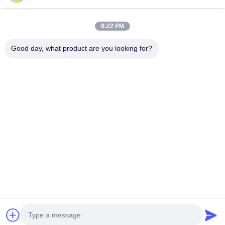
Máy cắt và khắc laser 220v Co2 Máy cắt laser 100 Watt
8:22 PM
Máy Laser Co2 600mm Máy cắt Laser mềm RDworks Ware
100w
Good day, what product are you looking for?
Danh mục phổ biến
Tất cả
các
Máy Laser Co2
Máy Laser Galvo
Máy Ảnh Laser 
Máy Laser Laser
Vision
Máy Cắt Quần Áo 
Giường Cắt Laser
Thể Thao Thăng Hoa
Máy Cắt Laser 
Máy Cắt Vải Laser 
Banner.Flag.Light 
Dress
Box Tradeshow
nói chuyện ngay.