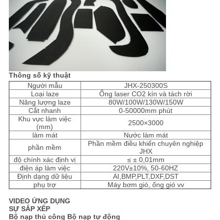
Thông số kỹ thuật
Người mẫu
JHX-250300S
Loại laze
Ống laser CO2 kín và tách rời
Năng lượng laze
80W/100W/130W/150W
Cắt nhanh
0-50000mm phút
Khu vực làm việc
2500×3000
(mm)
làm mát
Nước làm mát
Phần mềm điều khiển chuyên nghiệp
phần mềm
JHX
độ chính xác định vị
≤ ± 0,01mm
điện áp làm việc
220V±10%, 50-60HZ
Định dạng dữ liệu
AI,BMP,PLT,DXF,DST
phụ trợ
Máy bơm gió, ống gió vv
VIDEO ỨNG DỤNG
SỰ SẮP XẾP
Bộ nạp thủ công Bộ nạp tự động