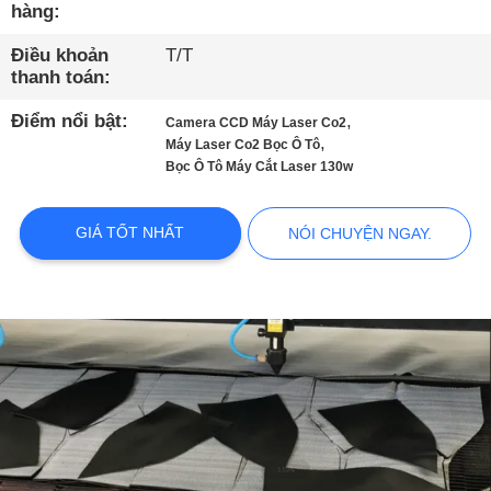
THAM
hàng:
QUAN
Điều khoản
T/T
NHÀ
thanh toán:
MÁY
Điểm nổi bật:
,
Camera CCD Máy Laser Co2
,
Máy Laser Co2 Bọc Ô Tô
Bọc Ô Tô Máy Cắt Laser 130w
KIỂM
SOÁT
GIÁ TỐT NHẤT
NÓI CHUYỆN NGAY.
CHẤT
LƯỢNG
LIÊN
HỆ
VỚI
CHÚNG