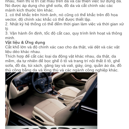
nhau, hiển thị vị trí cắt mẫu trên da và cải thiện việc sử dụng da.
PRIVACY
Nó được áp dụng cho ghế sofa, đồ da và cắt chính xác các
mảnh kích thước lớn khác.
POLICY
1. có thể khắc trên hình ảnh, nó cũng có thể khắc trên đồ họa
vector, độ chính xác khắc có thể được thiết lập.
2. Nhật ký hệ thống có thể đếm thời gian làm việc và thời gian xử
lý.
3. Vận hành ổn định, tốc độ cắt cao, quy trình linh hoạt và thông
minh.
Vật liệu & Ứng dụng
Cắt khổ lớn và độ chính xác cao cho da thật, vải dệt và các vật
liệu dẻo khác nhau.
Thích hợp để cắt các loại da động vật khác nhau, da thật, da
mềm, da tự nhiên để bọc ghế ô tô và trang trí nội thất ô tô, ghế
sofa, đồ da, túi xách, găng tay và vali, giày, ủng, quần áo da, đồ
thủ công bằng da và lông thú và các ngành công nghiệp khác.