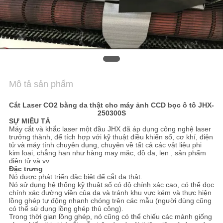
TÔI
TIN
TỨC
Mô tả sản phẩm
NÓI
CHUYỆN
Cắt Laser CO2 bằng da thật cho máy ảnh CCD bọc ô tô JHX-
250300S
NGAY.
SỰ MIÊU TẢ
Máy cắt và khắc laser một đầu JHX đã áp dụng công nghệ laser
trưởng thành, để tích hợp với kỹ thuật điều khiển số, cơ khí, điện
tử và máy tính chuyên dụng, chuyên về tất cả các vật liệu phi
COMPANY
kim loại, chẳng hạn như hàng may mặc, đồ da, len , sản phẩm
điện tử và vv
NEWS
Đặc trưng
Nó được phát triển đặc biệt để cắt da thật.
Nó sử dụng hệ thống kỹ thuật số có độ chính xác cao, có thể đọc
chính xác đường viền của da và tránh khu vực kém và thực hiện
SITEMAP
lồng ghép tự động nhanh chóng trên các mẫu (người dùng cũng
có thể sử dụng lồng ghép thủ công).
Trong thời gian lồng ghép, nó cũng có thể chiếu các mảnh giống