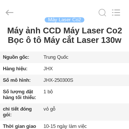
2026
Wuhan
JinHaoXing
Photoelectric
Co.,Ltd.
Máy Laser Co2
All
Rights
Reserved.
Máy ảnh CCD Máy Laser Co2
TRANG
Bọc ô tô Máy cắt Laser 130w
CHỦ
CÁC
Nguồn gốc:
Trung Quốc
SẢN
Hàng hiệu:
JHX
PHẨM
Số mô hình:
JHX-250300S
Số lượng đặt
1 bộ
VỀ
hàng tối thiểu:
CHÚNG
chi tiết đóng
vỏ gỗ
TÔI
gói:
Thời gian giao
10-15 ngày làm việc