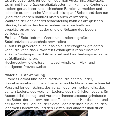
Es wird besonders für echten ledernen Ausschnitt entwickelt.
Es nimmt Hochpräzisionsdigitalsystem an, kann die Kontur des
Leders genau lesen und schlechten Bereich vermeiden und
schnelle automatische Verschachtelung auf Beispielstücken tun
(Benutzer können manuell nisten auch verwenden).
Während der Zeit der Verschachtelung kann es die gleichen
Stücke, Position des Anzeigenbeispielausschnitts auch
projektieren auf dem Leder und die Nutzung des Leders
verbessern.
Es ist auf Sofa, lederne Waren und anderen großen
Stückpräzisionsausschnitt anwendbar.
1. auf Bild gravieren auch, das es auf Vektorgrafik gravieren
kann, die kann das Gravieren Genauigkeit kann einstellen.
2. kann Systemprotokoll Arbeitszeit und Bearbeitungszeit zählen.
3. Stallfunktionieren,
Hochgeschwindigkeitsschnittgeschwindigkeit, Flex- und
intelligente Prozessweise.
Material u. Anwendung
Großes Format und hohe Präzision, die echtes Leder,
Gewebegewebe und verschiedene flexible Materialien schneidet.
Passend für den Schnitt des verschiedenen Tierhautfells, des
echten Leders, des weichen Leders, des natürlichen Leders für
Automobilsitzbezug- und Automobilinnenausstattungsindustrie,
des Sofas, der Lederwaren, der Taschen, der Handschuhe und
der Koffer, der Schuhe, der Stiefel, der ledernen Kleidung, des
ledernen Handwerks und des Pelzes und anderer Industrien.