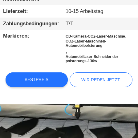
KONTAKTIEREN
SIE
Lieferzeit:
10-15 Arbeitstag
UNS
Zahlungsbedingungen:
T/T
Markieren:
,
CD-Kamera-CO2-Laser-Maschine
NEUIGKEITEN
CO2-Laser-Maschinen-
Automobilpolsterung
,
Automobillaser-Schneider der
WIR
polsterungs-130w
REDEN
JETZT.
BESTPREIS
WIR REDEN JETZT.
COMPANY
NEWS
SITEMAP