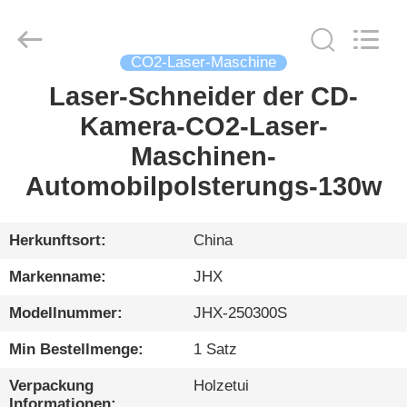
Wuhan
JinHaoXing
Photoelectric
Co.,Ltd.
All
CO2-Laser-Maschine
Rights
Reserved.
Laser-Schneider der CD-
HEIM
Kamera-CO2-Laser-
PRODUKTE
Maschinen-
Automobilpolsterungs-130w
ÜBER
UNS
Herkunftsort:
China
Markenname:
JHX
WERKSBESICHTIGUNG
Modellnummer:
JHX-250300S
QUALITÄTSKONTROLLE
Min Bestellmenge:
1 Satz
Verpackung
Holzetui
Informationen: