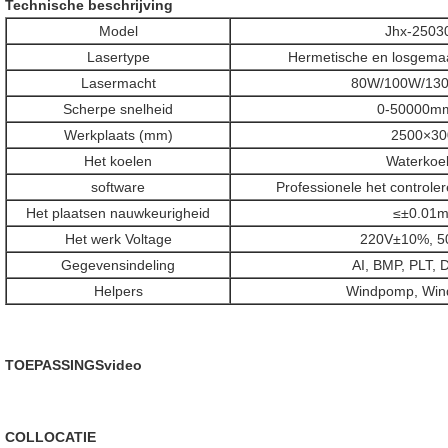
Technische beschrijving
Model
Jhx-2503
Lasertype
Hermetische en losgemaa
Lasermacht
80W/100W/13
Scherpe snelheid
0-50000m
Werkplaats (mm)
2500×30
Het koelen
Waterkoel
software
Professionele het controle
Het plaatsen nauwkeurigheid
≤±0.01
Het werk Voltage
220V±10%, 5
Gegevensindeling
AI, BMP, PLT, 
Helpers
Windpomp, Wind
TOEPASSINGSvideo
COLLOCATIE