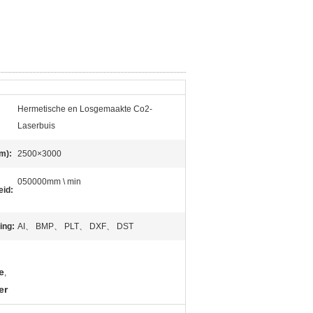
Hermetische en Losgemaakte Co2-
Laserbuis
m):
2500×3000
050000mm \ min
eid:
ing:
AI、 BMP、 PLT、 DXF、 DST
e
,
er