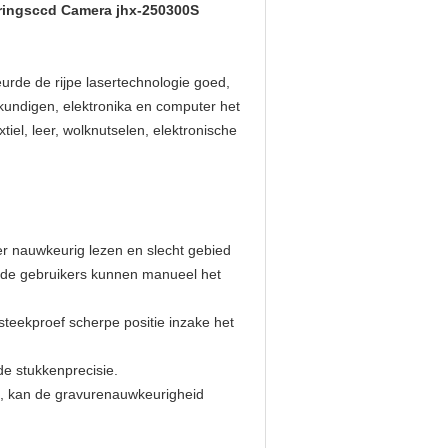
eringsccd Camera jhx-250300S
rde de rijpe lasertechnologie goed,
kundigen, elektronika en computer het
xtiel, leer, wolknutselen, elektronische
er nauwkeurig lezen en slecht gebied
 (de gebruikers kunnen manueel het
steekproef scherpe positie inzake het
de stukkenprecisie.
n, kan de gravurenauwkeurigheid