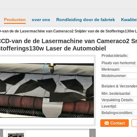
Producten
over ons
Rondleiding door de fabriek
Kwalite
-van de de Lasermachine van Cameraco2 Snijder van de de Stofferings130w L
CD-van de de Lasermachine van Cameraco2 Sn
tofferings130w Laser de Automobiel
Productdetails:
Plaats van herkomst:
Merknaam:
Modelnummer:
Betalen & Verzende
Min. bestelaantal:
Verpakking Details:
Levertijd:
Betalingscondities:
Contact