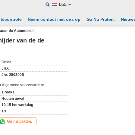
Dutch
itscontrole
Neem contact met ons op
Ga Nu Praten.
Nieuw
aser de Automobiel
ijder van de de
China
JHX
Jhx-250300S
n Algemene voorwaarden:
1 reeks
Houten geval
10-15 het werkdag
T/T
Ga nu praten.