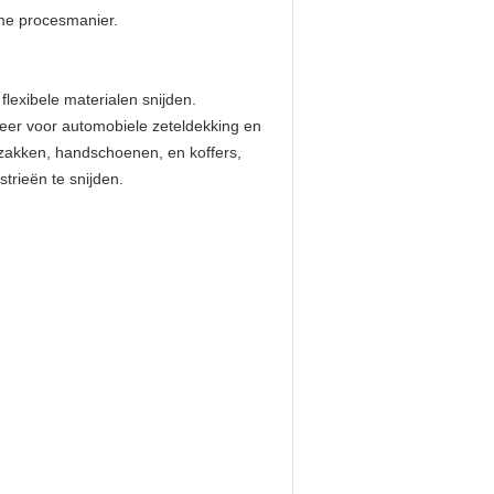
mme procesmanier.
 flexibele materialen snijden.
k leer voor automobiele zeteldekking en
 zakken, handschoenen, en koffers,
trieën te snijden.