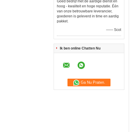
Goed bedrijf met de aardige dienst en
hoog - kwaliteit en hoge reputatie. Één
van onze betrouwbare leverancier,
goederen is geleverd in time en aardig
pakket.
—— Scot
Ik ben online Chatten Nu
Ga Nu Praten.