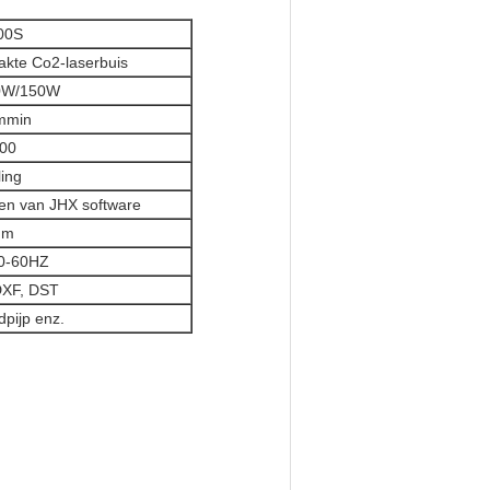
00S
kte Co2-laserbuis
0W/150W
mmin
00
ing
ren van JHX software
mm
0-60HZ
DXF, DST
pijp enz.