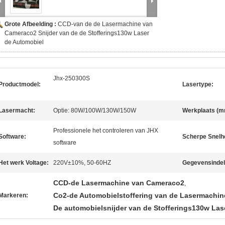
Grote Afbeelding :
CCD-van de de Lasermachine van
Cameraco2 Snijder van de de Stofferings130w Laser
de Automobiel
Jhx-250300S
Productmodel:
Lasertype:
Lasermacht:
Optie: 80W/100W/130W/150W
Werkplaats (m
Professionele het controleren van JHX
Software:
Scherpe Snelh
software
Het werk Voltage:
220V±10%, 50-60HZ
Gegevensindel
CCD-de Lasermachine van Cameraco2
,
Co2-de Automobielstoffering van de Lasermachin
Markeren:
De automobielsnijder van de Stofferings130w Las