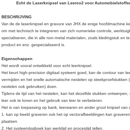
Echt de Laserknipsel van Leerco2 voor Automobielstoff
BESCHRIJVING
Van de de laserknipsel en gravure van JHX de enige hoofdmachine keu
om met technisch te integreren van zich numerieke controle, werktuig
specialiseren, die in alle non-metal materialen, zoals kledingstuk en te
product en enz. gespecialiseerd is.
Eigenschappen
Het wordt vooral ontwikkeld voor echt leerknipsel.
Het keurt high-precision digitaal systeem goed, kan de contour van le
vermijden en het snelle automatische nestelen op steekproefstukken
nestelen ook gebruiken) doen.
Tijdens de tijd van het nestelen, kan het dezelfde stukken ontwerpen, 
leer ook te tonen en het gebruik van leer te verbeteren.
Het is van toepassing op bank, leerwaren en ander groot knipsel van 
1. kan op beeld graveren ook het op vectorafbeeldingen kan gravere
plaatsen.
2. Het systeemlogboek kan werktijd en procestijd tellen.