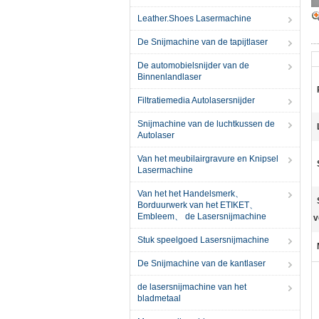
Leather.Shoes Lasermachine
De Snijmachine van de tapijtlaser
De automobielsnijder van de
Binnenlandlaser
Filtratiemedia Autolasersnijder
Snijmachine van de luchtkussen de
Autolaser
Van het meubilairgravure en Knipsel
Lasermachine
Van het het Handelsmerk、
Borduurwerk van het ETIKET、
Embleem、 de Lasersnijmachine
v
Stuk speelgoed Lasersnijmachine
De Snijmachine van de kantlaser
de lasersnijmachine van het
bladmetaal