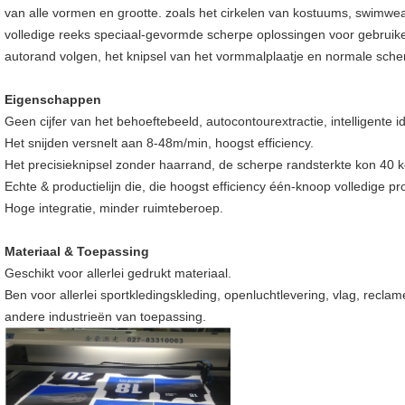
van alle vormen en grootte. zoals het cirkelen van kostuums, swimwear
volledige reeks speciaal-gevormde scherpe oplossingen voor gebruikers 
autorand volgen, het knipsel van het vormmalplaatje en normale scher
Eigenschappen
Geen cijfer van het behoeftebeeld, autocontourextractie, intelligente ide
Het snijden versnelt aan 8-48m/min, hoogst efficiency.
Het precisieknipsel zonder haarrand, de scherpe randsterkte kon 40 ke
Echte & productielijn die, die hoogst efficiency één-knoop volledige pr
Hoge integratie, minder ruimteberoep.
Materiaal & Toepassing
Geschikt voor allerlei gedrukt materiaal.
Ben voor allerlei sportkledingskleding, openluchtlevering, vlag, recl
andere industrieën van toepassing.