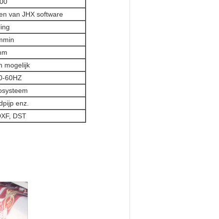
00
ren van JHX software
ing
mmin
mm
 mogelijk
0-60HZ
osysteem
pijp enz.
DXF, DST