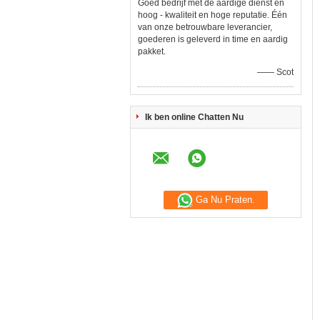
Goed bedrijf met de aardige dienst en
hoog - kwaliteit en hoge reputatie. Één
van onze betrouwbare leverancier,
goederen is geleverd in time en aardig
pakket.
—— Scot
Ik ben online Chatten Nu
Ga Nu Praten.