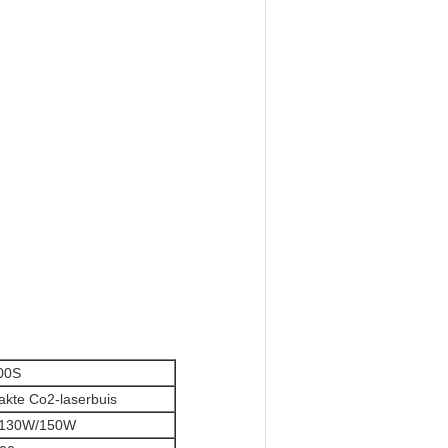
00S
kte Co2-laserbuis
/130W/150W