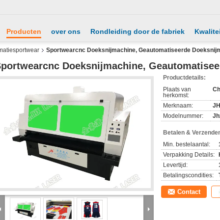
Producten
over ons
Rondleiding door de fabriek
Kwalite
matiesportwear
Sportwearcnc Doeksnijmachine, Geautomatiseerde Doeksnij
portwearcnc Doeksnijmachine, Geautomatisee
Productdetails:
Plaats van
Ch
herkomst:
Merknaam:
J
Modelnummer:
Jh
Betalen & Verzende
Min. bestelaantal:
Verpakking Details:
Levertijd:
Betalingscondities:
Contact