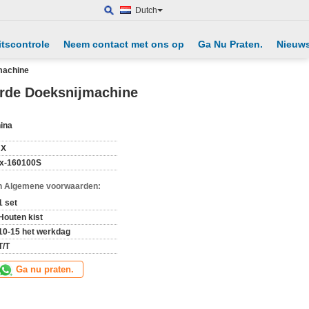
Dutch
itscontrole
Neem contact met ons op
Ga Nu Praten.
Nieuw
machine
rde Doeksnijmachine
ina
HX
x-160100S
n Algemene voorwaarden:
1 set
Houten kist
10-15 het werkdag
T/T
Ga nu praten.