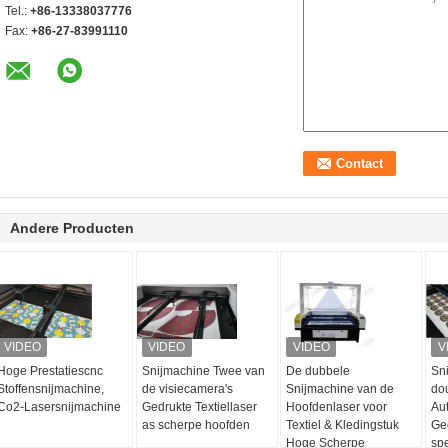
Tel.:
+86-13338037776
Fax:
+86-27-83991110
Andere Producten
Hoge Prestatiescnc
Snijmachine Twee van
De dubbele
Sn
Stoffensnijmachine,
de visiecamera's
Snijmachine van de
do
Co2-Lasersnijmachine
Gedrukte Textiellaser
Hoofdenlaser voor
Au
as scherpe hoofden
Textiel & Kledingstuk
Ge
Hoge Scherpe
sp