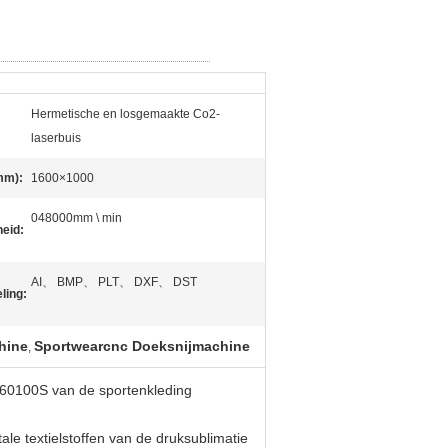
Hermetische en losgemaakte Co2-
laserbuis
mm):
1600×1000
048000mm \ min
eid:
AI、 BMP、 PLT、 DXF、 DST
ling:
hine
Sportwearcnc Doeksnijmachine
,
160100S van de sportenkleding
tale textielstoffen van de druksublimatie