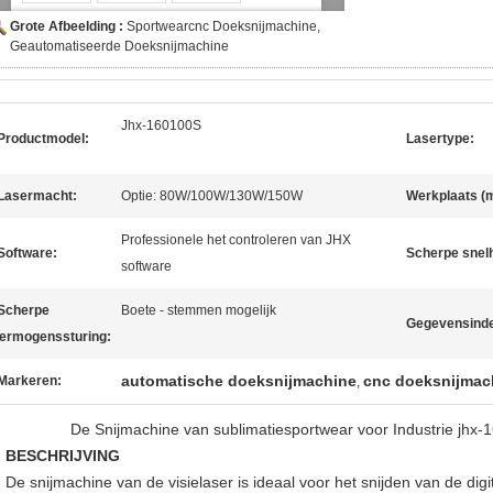
Grote Afbeelding :
Sportwearcnc Doeksnijmachine,
Geautomatiseerde Doeksnijmachine
Jhx-160100S
Productmodel:
Lasertype:
Lasermacht:
Optie: 80W/100W/130W/150W
Werkplaats (
Professionele het controleren van JHX
Software:
Scherpe snelh
software
Scherpe
Boete - stemmen mogelijk
Gegevensinde
ermogenssturing:
automatische doeksnijmachine
cnc doeksnijmac
Markeren:
,
De Snijmachine van sublimatiesportwear voor Industrie jhx-
BESCHRIJVING
De snijmachine van de visielaser is ideaal voor het snijden van de digi