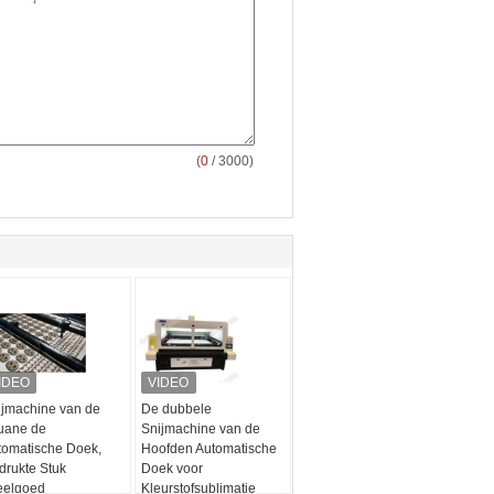
(
0
/ 3000)
ijmachine van de
De dubbele
uane de
Snijmachine van de
tomatische Doek,
Hoofden Automatische
drukte Stuk
Doek voor
eelgoed
Kleurstofsublimatie