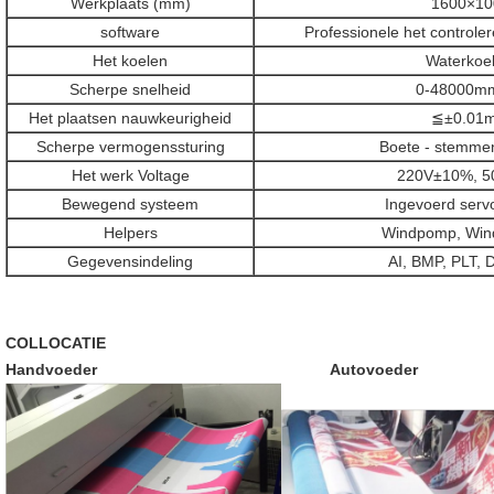
Werkplaats (mm)
1600×10
software
Professionele het controle
Het koelen
Waterkoel
Scherpe snelheid
0-48000m
Het plaatsen nauwkeurigheid
≦±0.01
Scherpe vermogenssturing
Boete - stemmen
Het werk Voltage
220V±10%, 5
Bewegend systeem
Ingevoerd serv
Helpers
Windpomp, Wind
Gegevensindeling
AI, BMP, PLT, 
COLLOCATIE
Handvoeder Autovoeder