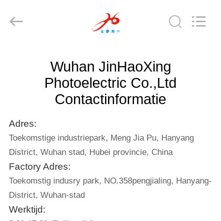
derlandse
ληνικά
日
本語
한국
العرب
हिन्दी
Türkçe
THUIS
ndonesia
iếng Việt
Wuhan JinHaoXing
ไทย
বাংলা
فارسی
PRODUCTEN
Photoelectric Co.,Ltd
Polski
Contactinformatie
OVER
China
Goed
Adres:
ONS
Kwaliteit
CO2
Toekomstige industriepark, Meng Jia Pu, Hanyang
laser
machine
Supplier.
District, Wuhan stad, Hubei provincie, China
Copyright
RONDLEIDING
©
Factory Adres:
2019
DOOR
-
2026
Toekomstig indusry park, NO.358pengjialing, Hanyang-
Wuhan
DE
JinHaoXing
District, Wuhan-stad
Photoelectric
Co.,Ltd.
FABRIEK
Werktijd:
All
Rights
Reserved.