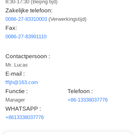
8:30-17:30 (Beijing tijd)
Zakelijke telefoon:
KWALITEITSCONTROLE
0086-27-83310003
(Verwerkingstijd)
Fax:
NEEM
0086-27-83991110
CONTACT
MET
Contactpersoon :
ONS
Mr. Lucas
OP
E-mail :
ffljh@163.com
NIEUWS
Functie :
Telefoon :
Manager
+86-13338037776
GA
WHATSAPP :
NU
+8613338037776
PRATEN.