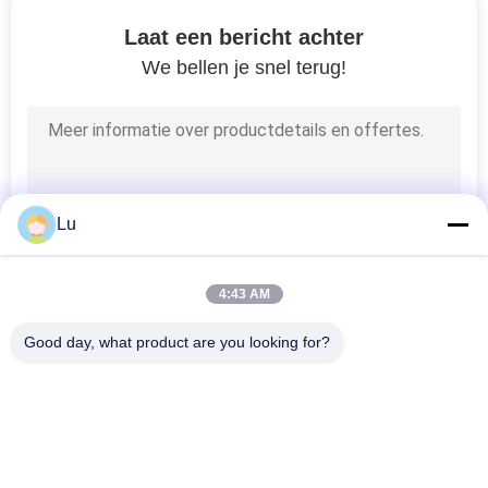
Laat een bericht achter
COMPANY
We bellen je snel terug!
NEWS
SITEMAP
PRIVACYBELEID
Lu
4:43 AM
Good day, what product are you looking for?
populaire categorieën
Alle
De Machine Van De 
CO2 Laser Machine
Galvolaser