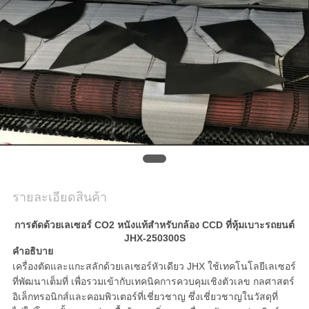
พูด
คุย
กัน
ตอน
นี้
COMPANY
รายละเอียดสินค้า
NEWS
การตัดด้วยเลเซอร์ CO2 หนังแท้สำหรับกล้อง CCD ที่หุ้มเบาะรถยนต์
JHX-250300S
SITEMAP
คำอธิบาย
เครื่องตัดและแกะสลักด้วยเลเซอร์หัวเดียว JHX ใช้เทคโนโลยีเลเซอร์
ที่พัฒนาเต็มที่ เพื่อรวมเข้ากับเทคนิคการควบคุมเชิงตัวเลข กลศาสตร์
PRIVACY
อิเล็กทรอนิกส์และคอมพิวเตอร์ที่เชี่ยวชาญ ซึ่งเชี่ยวชาญในวัสดุที่