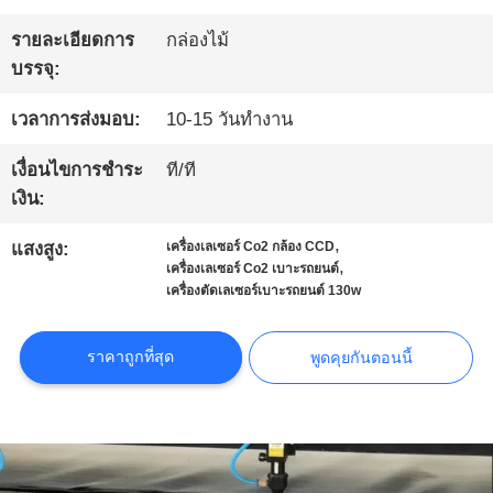
โรงงาน
รายละเอียดการ
กล่องไม้
บรรจุ:
การ
เวลาการส่งมอบ:
10-15 วันทำงาน
ควบคุม
เงื่อนไขการชำระ
ที/ที
เงิน:
คุณภาพ
,
แสงสูง:
เครื่องเลเซอร์ Co2 กล้อง CCD
,
เครื่องเลเซอร์ Co2 เบาะรถยนต์
เครื่องตัดเลเซอร์เบาะรถยนต์ 130w
ติดต่อ
เรา
ราคาถูกที่สุด
พูดคุยกันตอนนี้
ข่าว