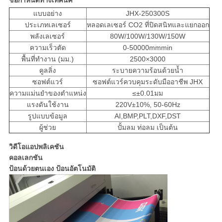
ข้อกำหนดทางเทคนิค
แบบอย่าง
JHX-250300S
ประเภทเลเซอร์
หลอดเลเซอร์ CO2 ที่ปิดสนิทและแยกออก
พลังเลเซอร์
80W/100W/130W/150W
ความเร็วตัด
0-50000mmmin
พื้นที่ทำงาน (มม.)
2500×3000
คูลลิ่ง
ระบายความร้อนด้วยน้ำ
ซอฟต์แวร์
ซอฟต์แวร์ควบคุมระดับมืออาชีพ JHX
ความแม่นยำของตำแหน่ง
≤±0.01มม
แรงดันใช้งาน
220V±10%, 50-60Hz
รูปแบบข้อมูล
AI,BMP,PLT,DXF,DST
ผู้ช่วย
ปั้มลม ท่อลม เป็นต้น
วิดีโอแอปพลิเคชัน
คอลเลกชัน
ป้อนด้วยตนเอง ป้อนอัตโนมัติ