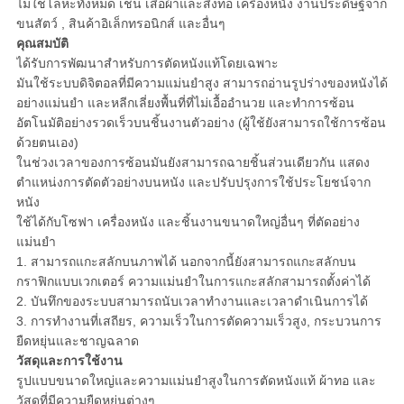
ไม่ใช่โลหะทั้งหมด เช่น เสื้อผ้าและสิ่งทอ เครื่องหนัง งานประดิษฐ์จาก
POLICY
ขนสัตว์ , สินค้าอิเล็กทรอนิกส์ และอื่นๆ
คุณสมบัติ
ได้รับการพัฒนาสำหรับการตัดหนังแท้โดยเฉพาะ
มันใช้ระบบดิจิตอลที่มีความแม่นยำสูง สามารถอ่านรูปร่างของหนังได้
อย่างแม่นยำ และหลีกเลี่ยงพื้นที่ที่ไม่เอื้ออำนวย และทำการซ้อน
อัตโนมัติอย่างรวดเร็วบนชิ้นงานตัวอย่าง (ผู้ใช้ยังสามารถใช้การซ้อน
ด้วยตนเอง)
ในช่วงเวลาของการซ้อนมันยังสามารถฉายชิ้นส่วนเดียวกัน แสดง
ตำแหน่งการตัดตัวอย่างบนหนัง และปรับปรุงการใช้ประโยชน์จาก
หนัง
ใช้ได้กับโซฟา เครื่องหนัง และชิ้นงานขนาดใหญ่อื่นๆ ที่ตัดอย่าง
แม่นยำ
1. สามารถแกะสลักบนภาพได้ นอกจากนี้ยังสามารถแกะสลักบน
กราฟิกแบบเวกเตอร์ ความแม่นยำในการแกะสลักสามารถตั้งค่าได้
2. บันทึกของระบบสามารถนับเวลาทำงานและเวลาดำเนินการได้
3. การทำงานที่เสถียร, ความเร็วในการตัดความเร็วสูง, กระบวนการ
ยืดหยุ่นและชาญฉลาด
วัสดุและการใช้งาน
รูปแบบขนาดใหญ่และความแม่นยำสูงในการตัดหนังแท้ ผ้าทอ และ
วัสดุที่มีความยืดหยุ่นต่างๆ