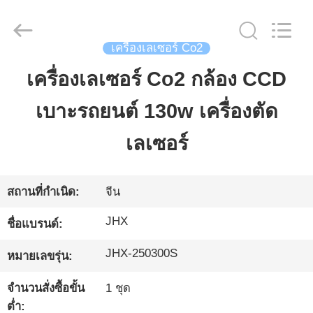
2026
Wuhan
JinHaoXing
Photoelectric
Co.,Ltd.
เครื่องเลเซอร์ Co2
All
Rights
Reserved.
เครื่องเลเซอร์ Co2 กล้อง CCD
บ้าน
เบาะรถยนต์ 130w เครื่องตัด
สินค้า
เลเซอร์
เกี่ยว
สถานที่กำเนิด:
จีน
กับ
JHX
ชื่อแบรนด์:
เรา
JHX-250300S
หมายเลขรุ่น:
จำนวนสั่งซื้อขั้น
1 ชุด
ทัวร์
ต่ำ: