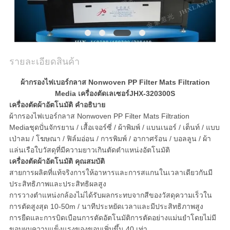
พูด
คุย
กัน
รายละเอียดสินค้า
ตอน
ผ้ากรองไฟเบอร์กลาส Nonwoven PP Filter Mats Filtration
Media เครื่องตัดเลเซอร์
JHX-320300S
นี้
เครื่องตัดผ้าอัตโนมัติ
คำอธิบาย
ผ้ากรองไฟเบอร์กลาส Nonwoven PP Filter Mats Filtration
Media
ชุดปั่นจักรยาน / เสื้อเจอร์ซี่ / ผ้าพิมพ์ / แบนเนอร์ / เต็นท์ / แบบ
COMPANY
เป่าลม / โฆษณา / ฟิล์มอ่อน / การพิมพ์ / อากาศร้อน / บอลลูน / ผ้า
แล่นเรือใบวัสดุที่มีความยาวเกินตัดตำแหน่งอัตโนมัติ
NEWS
เครื่องตัดผ้าอัตโนมัติ
คุณสมบัติ
สายการผลิตที่แท้จริงการให้อาหารและการสแกนในเวลาเดียวกันมี
ประสิทธิภาพและประสิทธิผลสูง
SITEMAP
การวางตำแหน่งกล้องไม่ได้รับผลกระทบจากสีของวัสดุความเร็วใน
การตัดสูงสุด 10-50m / นาทีประหยัดเวลาและมีประสิทธิภาพสูง
การยืดและการบิดเบือนการตัดอัตโนมัติการตัดอย่างแม่นยำโดยไม่มี
PRIVACY
ขอบผมความแข็งแรงของขอบเพิ่มขึ้น 40 เท่า