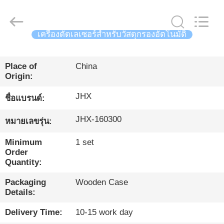
2026
Wuhan
JinHaoXing
Photoelectric
Co.,Ltd.
เครื่องตัดเลเซอร์สำหรับวัสดุกรองอัตโนมัติ
All
Rights
Reserved.
บ้าน
Place of
China
Origin:
สินค้า
JHX
ชื่อแบรนด์:
JHX-160300
หมายเลขรุ่น:
เกี่ยว
Minimum
1 set
กับ
Order
Quantity:
เรา
Packaging
Wooden Case
Details:
Delivery Time:
10-15 work day
ทัวร์