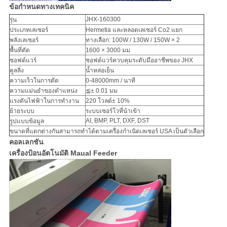
ข้อกำหนดทางเทคนิค
JHX-160300
รุ่น
ประเภทเลเซอร์
Hermetia และหลอดเลเซอร์ Co2 แยก
พลังเลเซอร์
ทางเลือก: 100W / 130W / 150W × 2
พื้นที่ตัด
1600 × 3000 มม
ซอฟต์แวร์
ซอฟต์แวร์ควบคุมระดับมืออาชีพของ JHX
คูลลิ่ง
น้ำหล่อเย็น
ความเร็วในการตัด
0-48000mm / นาที
ความแม่นยำของตำแหน่ง
≦± 0.01 มม
แรงดันไฟฟ้าในการทำงาน
220 โวลต์± 10%
ย้ายระบบ
ระบบเซอร์โวที่นำเข้า
AI, BMP, PLT, DXF, DST
รูปแบบข้อมูล
ขนาดที่แตกต่างกันสามารถทำได้ตามเครื่องกำเนิดเลเซอร์ USA เป็นตัวเลือก
คอลเลกชัน
เครื่องป้อนอัตโนมัติ Maual Feeder