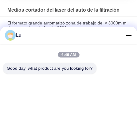
Medios cortador del laser del auto de la filtración
El formato grande automatizó zona de trabajo del × 3000m m
de la cortadora de la tela 2500
Lu
Funcionamiento fácil automático del establo de la operación de
la cortadora del laser de la tela filtrante
6:46 AM
Equipo no tejido del corte del laser de la tela del poliéster,
cortador automático de la tela 150w
Good day, what product are you looking for?
Categorías Populares
Todos
Máquina Del Laser 
CO2 Laser
Del Galvo
Máquina Del Laser 
Máquina Del Laser 
De La Fibra
De La Cámara De 
Vision
Cama Del Corte Del 
Cortadora De 