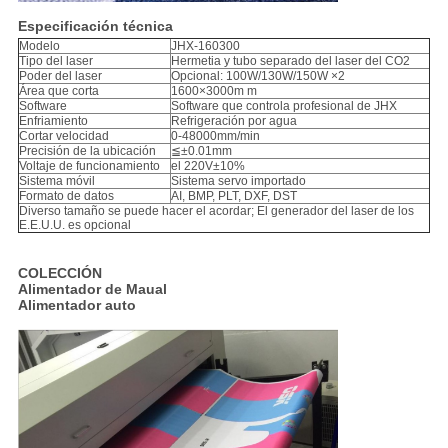
Especificación técnica
Modelo
JHX-160300
Tipo del laser
Hermetia y tubo separado del laser del CO2
Poder del laser
Opcional: 100W/130W/150W ×2
Área que corta
1600×3000m m
Software
Software que controla profesional de JHX
Enfriamiento
Refrigeración por agua
Cortar velocidad
0-48000mm/min
Precisión de la ubicación
≦±0.01mm
Voltaje de funcionamiento
el 220V±10%
Sistema móvil
Sistema servo importado
Formato de datos
AI, BMP, PLT, DXF, DST
Diverso tamaño se puede hacer el acordar; El generador del laser de los
E.E.U.U. es opcional
COLECCIÓN
Alimentador de Maual
Alimentador auto