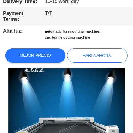
Delivery Time:
10-15 work day
CONTROL
Payment
T/T
Terms:
DE
CALIDAD
Alta luz:
,
automatic laser cutting machine
cnc textile cutting machine
CONTÁCTENOS
MEJOR PRECIO
HABLA AHORA.
NOTICIAS
HABLA
AHORA.
COMPANY
NEWS