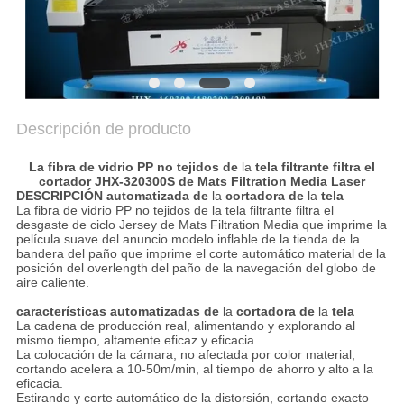
SITEMAP
PRIVACY
POLICY
Descripción de producto
La fibra de vidrio PP no tejidos de
la
tela filtrante filtra el
cortador
JHX-320300S de
Mats Filtration Media Laser
DESCRIPCIÓN
automatizada de
la
cortadora de
la
tela
La fibra de vidrio PP no tejidos de la tela filtrante filtra el
desgaste de ciclo Jersey de
Mats Filtration Media
que imprime la
película suave del anuncio modelo inflable de
la
tienda de
la
bandera del paño que imprime el corte automático material de
la
posición del overlength del paño de
la
navegación del globo de
aire caliente.
características
automatizadas de
la
cortadora de
la
tela
La cadena de producción real, alimentando y explorando al
mismo tiempo, altamente eficaz y eficacia.
La colocación de la cámara, no afectada por color material,
cortando acelera a 10-50m/min, al tiempo de ahorro y alto a la
eficacia.
Estirando y corte automático de la distorsión, cortando exacto