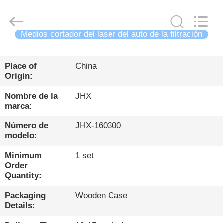
Wuhan
JinHaoXing
Photoelectric
Co.,Ltd.
All
Rights
Medios cortador del laser del auto de la filtración
Reserved.
HOGAR
Place of
China
Origin:
PRODUCTOS
Nombre de la
JHX
marca:
SOBRE
Número de
JHX-160300
NOSOTROS
modelo:
Minimum
1 set
VISITA
Order
Quantity:
A
LA
Packaging
Wooden Case
Details:
FÁBRICA