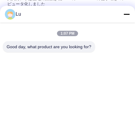
ピュータ化しました
Lu
フィルタ クロス自動レーザーの打抜き機容易な操作の馬小屋の
性能
1:07 PM
ポリエステルNonwovenの生地レーザーの切断装置、150w自動
生地のカッター
Good day, what product are you looking for?
人気カテゴリ
すべて
CO2レーザマシン
ガルボレーザー機械
視野のカメラ レーザ
繊維レーザー機械
ー機械
レーザーの切断のベ
昇華スポーツウェア
ッド
の打抜き機
Banner.Flag.Light箱
レーザーの服の布の