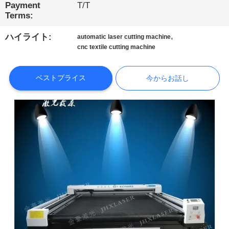
つ
Payment
T/T
Terms:
い
,
ハイライト:
て
automatic laser cutting machine
cnc textile cutting machine
工
ベストプライス
今からお話し
場
見
学
品
質
管