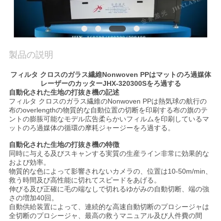
理
お
製品の説明
問
フィルタ クロスのガラス繊維Nonwoven PPはマットのろ過媒体
い
レーザーのカッター
JHX-320300Sを
ろ過する
自動化された生地の打抜き機の
記述
合
フィルタ クロスのガラス繊維のNonwoven PPは
熱気球の航行の
布のoverlengthの物質的な自動位置の切断を印刷する布の旗のテ
わ
ントの膨脹可能なモデル広告柔らかいフィルムを印刷している
マ
ットのろ過媒体の
循環の摩耗ジャージーを
ろ過する
。
せ
自動化された生地の打抜き機の
特徴
同時に与える及びスキャンする実質の生産ライン非常に効果的な
および効率。
ニ
物質的な色によって影響されないカメラの、位置は10-50m/min、
救う時間及び高性能に切れてスピードをあげる。
伸びる及び正確に毛の端なしで切れるゆがみの自動切断、端の強
ュ
さの増加40回。
自動供給装置によって、連続的な高速自動切断のプロシージャは
ー
全切断のプロシージャ、最高の救うマニュアル及び人件費の間