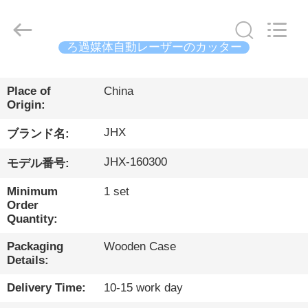
Copyright
©
2019
-
2026
Wuhan
ろ過媒体自動レーザーのカッター
JinHaoXing
Photoelectric
Co.,Ltd.
家
All
Rights
Place of
China
Reserved.
Origin:
製
JHX
ブランド名:
品
JHX-160300
モデル番号:
Minimum
1 set
私
Order
Quantity:
た
Packaging
Wooden Case
ち
Details:
に
Delivery Time:
10-15 work day