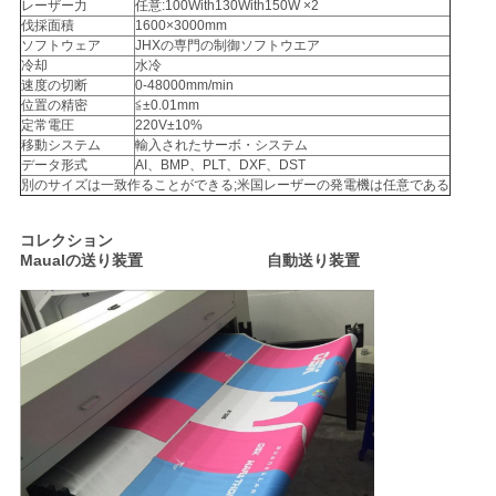
レーザー力
任意:100With130With150W ×2
伐採面積
1600×3000mm
ソフトウェア
JHXの専門の制御ソフトウエア
冷却
水冷
速度の切断
0-48000mm/min
位置の精密
≦±0.01mm
定常電圧
220V±10%
移動システム
輸入されたサーボ・システム
データ形式
AI、BMP、PLT、DXF、DST
別のサイズは一致作ることができる;米国レーザーの発電機は任意である
コレクション
Maualの送り装置 自動送り装置