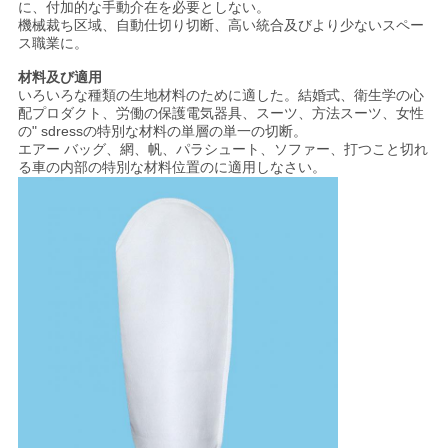
に、付加的な手動介在を必要としない。
ス
機械裁ち区域、自動仕切り切断、高い統合及びより少ないスペー
ス職業に。
材料及び適用
今
いろいろな種類の生地材料のために適した。結婚式、衛生学の心
配プロダクト、労働の保護電気器具、スーツ、方法スーツ、女性
か
の" sdressの特別な材料の単層の単一の切断。
エアー バッグ、網、帆、パラシュート、ソファー、打つこと切れ
ら
る車の内部の特別な材料位置のに適用しなさい。
お
話
し
COMPANY
NEWS