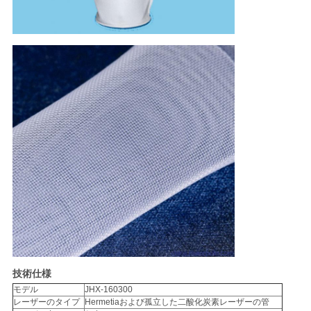
SITEMAP
PRIVACY
POLICY
技術仕様
モデル
JHX-160300
レーザーのタイプ
Hermetiaおよび孤立した二酸化炭素レーザーの管