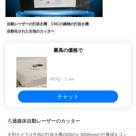
自動レーザーの打抜き機
CNCの織物の打抜き機
自動化された生地のカッター
最高の価格で
MOQ：
1 set
チャット
ろ過媒体自動レーザーのカッター
大判カメラは生地の打抜き機2500の× 3000mmの仕事域をコン