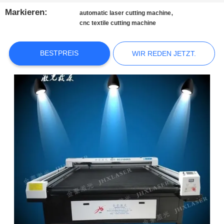
KONTAKTIEREN
Markieren:
,
automatic laser cutting machine
SIE
cnc textile cutting machine
UNS
BESTPREIS
WIR REDEN JETZT.
NEUIGKEITEN
WIR
REDEN
JETZT.
COMPANY
NEWS
SITEMAP