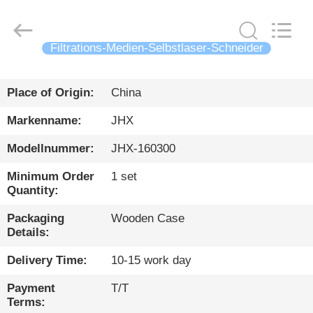
Wuhan
JinHaoXing
Photoelectric
Co.,Ltd.
All
Filtrations-Medien-Selbstlaser-Schneider
Rights
Reserved.
HEIM
Place of Origin:
China
PRODUKTE
Markenname:
JHX
Modellnummer:
JHX-160300
ÜBER
Minimum Order
1 set
UNS
Quantity:
Packaging
Wooden Case
WERKSBESICHTIGUNG
Details:
Delivery Time:
10-15 work day
QUALITÄTSKONTROLLE
Payment
T/T
Terms: