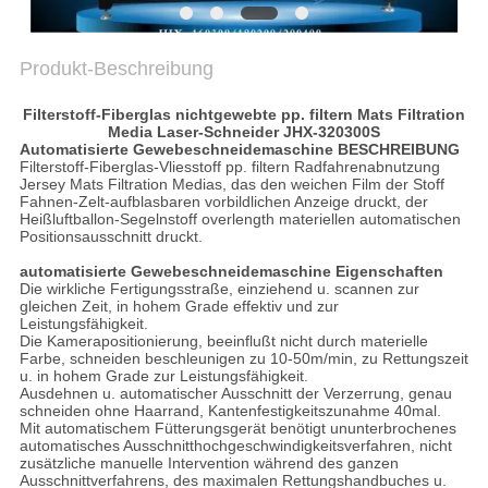
PRIVACY
POLICY
Produkt-Beschreibung
Filterstoff-Fiberglas nichtgewebte pp. filtern Mats Filtration
Media Laser-Schneider
JHX-320300S
Automatisierte Gewebeschneidemaschine
BESCHREIBUNG
Filterstoff-Fiberglas-Vliesstoff pp. filtern
Radfahrenabnutzung
Jersey
Mats Filtration Medias, das
den weichen Film der Stoff
Fahnen-Zelt-aufblasbaren vorbildlichen Anzeige druckt, der
Heißluftballon-Segelnstoff overlength materiellen automatischen
Positionsausschnitt druckt.
automatisierte Gewebeschneidemaschine
Eigenschaften
Die wirkliche Fertigungsstraße, einziehend u. scannen zur
gleichen Zeit, in hohem Grade effektiv und zur
Leistungsfähigkeit.
Die Kamerapositionierung, beeinflußt nicht durch materielle
Farbe, schneiden beschleunigen zu 10-50m/min, zu Rettungszeit
u. in hohem Grade zur Leistungsfähigkeit.
Ausdehnen u. automatischer Ausschnitt der Verzerrung, genau
schneiden ohne Haarrand, Kantenfestigkeitszunahme 40mal.
Mit automatischem Fütterungsgerät benötigt ununterbrochenes
automatisches Ausschnitthochgeschwindigkeitsverfahren, nicht
zusätzliche manuelle Intervention während des ganzen
Ausschnittverfahrens, des maximalen Rettungshandbuches u.