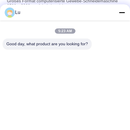
Großes Format computerisierte Gewebe-Schneidemaschine
2500 × 3000mm Arbeitsbereich
Lu
Filterstoff-automatische Laser-Schneidemaschine-einfache
Operations-Stall-Leistung
5:23 AM
Polyester-nichtgewebte Gewebe-Laser-Ausschnitt-Ausrüstung,
automatischer Schneider des Gewebe-150w
Good day, what product are you looking for?
Beliebte Kategorien
Alle
CO2-Laser-
Galvo-Laser-
Maschine
Maschine
Visions-Kamera-
Faserlaser-Maschine
Laser-Maschine
Laser-Ausschnitt-
Sublimation 
Bett
Sportwear-
Schneidemaschine
Banner.Flag.Light-
Laser-Kleiderstoff-
Kasten Tradeshow-
Schneidemaschine