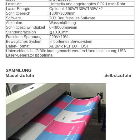
Laser-Art
Hermetia und abgetrenntes CO2-Laser-Rohr
Laser-Energie
Optional: 100W/130W/150W ×2
Schnittbereich
1600×3000mm
Software
JHX Berufssteuer-Software
Abkühlen
Wasserkühlung
Schnittgeschwindigkeit
0-48000mm/min
Standortpräzision
≦±0.01mm
Funktions-Spannung
220V±10%
Bewegliches System
Importiertes Servosystem
Daten-Format
AI, BMP, PLT, DXF, DST
Unterschiedliche Größe kann gemacht werden Übereinstimmung; USA
Laser-Generator ist optional
SAMMLUNG
Maual-Zufuhr Selbstzufuhr