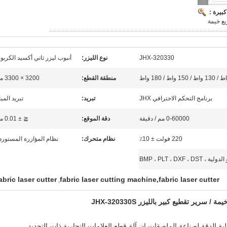
بيرة :
ع خيمة
JHX-320330
نوع الليزر:
أنبوب ليزر ثاني أكسيد الكربو
منطقة القطع:
3200 × 3300 مم
برنامج التحكم الاحترافي JHX
تبريد:
تبريد الميا
0-60000 مم / دقيقة
دقة الموقع:
≦ ± 0.01 مم
220 فولت ± 10٪
نظام متحرك:
نظام المؤازرة المستورد
BMP ، PLT ، DXF ، D
abric laser cutter
fabric laser cutting machine,fabric laser cutter
,
ة / سرير تقطيع كبير بالليزر JHX-320330S
ة الدقة لصناعة الملصقات.إن آلة قطع العلامات التجارية ذات التحديد