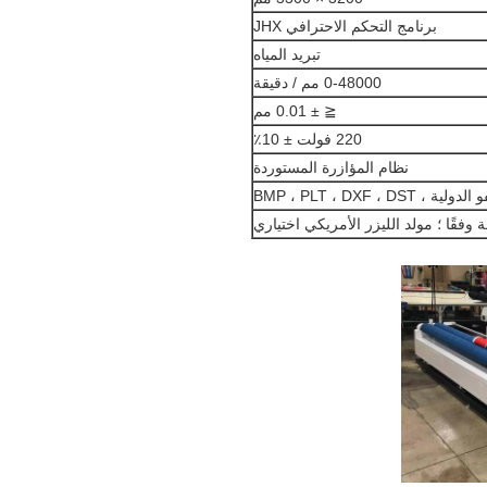
برنامج التحكم الاحترافي JHX
تبريد المياه
0-48000 مم / دقيقة
≦ ± 0.01 مم
220 فولت ± 10٪
نظام المؤازرة المستوردة
 BMP ، PLT ، DXF ، DST
فقًا ؛ مولد الليزر الأمريكي اختياري