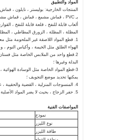
المواد والتطبيق
ألعاب قابلة للنفخ ، قلعة قابلة للنفخ ، القوار
المظلة ، المظلة ، الزورق المطاطي ، المظلة 
1. قطع المواد اللاصقة غير الملحومة مثل م
الهواء الطلق مثل الخيمة ، وأكياس النوم ، وم
2.قطع واحد من الملابس الخاصة مثل فستان ال
البدلة وغيرها ؛
3-قطع المواد الخاصة مثل الوسادة الهوائية ،
يمكنها تحديد موضع التجويف ؛
4. المنسوجات المنزلية ، القضية والحقيبة ، عملية السجاد ، عينة ، عملية القماش عينة ؛
5. حفر الزجاج ، بحيث لا يضر المواد الأصلية ، مع حفظ الدليل وبدقة عالية لتكرار تحديد المواقع.
المواصفات الفنية
نموذج
نوع الليزر
طاقة الليزر
منطقة القطع