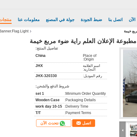
الآن
اتصل بنا
ضبط الجودة
جولة في المصنع
معلومات عنا
منتجات
ربع خيمة
Banner.Flag.Light صندوق Tradeshow قاطع ليز
طبوعة الإعلان العلم راية ضوء مربع خيمة
تفاصيل المنتج:
China
Place of
Origin:
اسم العلامة
JHX
التجارية:
رقم الموديل:
JHX-320330
شروط الدفع والشحن:
1 set
Minimum Order Quantity:
Wooden Case
Packaging Details:
10-15 work day
Delivery Time:
T/T
Payment Terms:
نتحدث الآن
اتصل