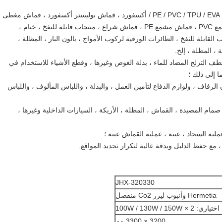
المنتجات الخارجية: بوليستر ، نايلون ، قماش PE / PVC / TPU / EVA / أكسفورد ، قماش بوليستر أكسفورد ، قماش مغطى
بـ PVC ، قماش مشمع ، قماش ، قماش مشمع PVC ، قماش مشمع PE ، قماش شراع ، منتجات قابلة للنفخ ، خيام ،
ب القابلة للنفخ ، الطائرات الورقية لركوب الأمواج ، بالون النار ، المظلة ،
، المظلة ، إلخ.
عطف التزلج المضاد للماء ، بدلة الغوص وغيرها ، وقطع الأشياء للاستخدام في
ا إلى ذلك ؛
زفاف ، ولوازم الدفاع لتأمين العمل ، والبدلة ، واللباس المألوف ، واللباس
 صمام المصيدة ، القماش ، المظلة ، الأريكة ، السيارات الداخلية وغيرها ،
JHX-320330
Hermetia وأنبوب ليزر Co2 منفصل
اختياري: 100W / 130W / 150W × 2
3200 × 3300 مم