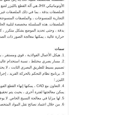
الأوتوماتيكي JHX هي آلة القطع با
الملصقات بدقة ، بما في ذلك الملصقات غير ال
التجارية للمنسوجات ، والملصقات المنسوجة ،
الملصقات. هذه السلسلة مخصصة لتلبية الحاجة
بدقة ، وحتى تحديد الموضع بشكل متكرر ، ك
حرارة عالية ، يمكنها معالجة الصور ذات الصعوب
سمات
1. هيكل الأعمال الفولاذية ، قوي ومستقر ، بدقة عالية ، يلبي حاجة العمل بسرعة عالية ؛
2. مسار بصري مختلط ، نسبة استخدام عالية ، وهذا آمن للغاية ؛
تصميم بسيط للطريق البصري الثابت ، لا يحتا
3. برنامج نظام التحكم بالحركة الفريد ، إ
الليزر ؛
4. التعاون مع CAD ، يمكنها إنه
يمكن معالجتها لفترة أخرى ، بحيث يتم تحقيق أ
5. لها مزايا في معالجة النسيج الخاص. لا يوجد حافة شعر ، عالية الفعالية وعالية السرعة ؛
6. من خلال اعتماد نصائح نقل المواد المتخصصة ، يمكن تحقيق القطع متعدد المستويات والمتسلسل.