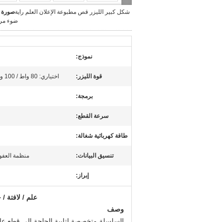
شكل كبير الليزر قص مطبوعة الإعلان العلم راية
صورة ك
ضوء مرب
نموذج:
قوة الليزر:
اختياري: 80 واط / 100 واط / 130 واط / 150 واط / 180 واط
برمجة:
سرعة القطع:
طاقة كهربائية شغالة:
تنسيق البيانات:
منظمة العفو الدولية ، ST
إبراز:
علم / لافتة / خيم
وصف
السلسلة متخصصة لتلبية الحاجة إلى قطع عالي