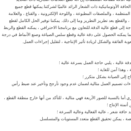
لليزر لتتبع الحافة الأوتوماتيكية ذات الشعار الرائد عالميًا لشركتنا.يمكنها قطع جميع
منتظمة ، والملصقات المطبوعة ، واللوحة الإلكترونية ، والقناع ، والعلامة
 والقطع بعد تطريز التطريز وما إلى ذلك. يمكننا توفير الحل الكامل لقطع
 إلى قطع عالية الدقة.للتعاون مع برنامجنا الاحترافي ، يمكنه القطع والربط
ما يمكنه الحصول على دقة عالية وقطع سلس.الصياغة وصنع الأنماط في درجة
ة الفائقة والشكل لزيادة تأثير الإنتاجية ، لتقليل إجراءات العمل.
ج إلى الصيانة بشكل متكرر ؛
جراءات تصميم العمل مثالية.لضمان عدم وجود تأرجح وتأخير عند ضبط رأس
اء القطع الفوري.أما بالنسبة للصور الأربعة فهي مثالية ، للتأكد من أنها خارج منطقة القطع ،
تمتة الإنتاج ؛